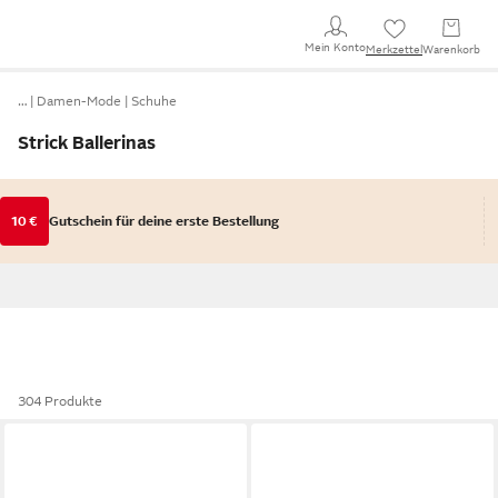
Mein Konto
Merkzettel
Warenkorb
…
Damen-Mode
Schuhe
Strick Ballerinas
10 €
Gutschein für deine erste Bestellung
304 Produkte