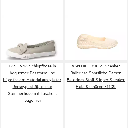
DOCKERS BY GERLI
Ballerina
TBS
Tamaris Jiviana-c7g73
Freizeitschuh mit auffälliger
Leinen-Stoff Ballerinen beige
ab 43,41 €
74,26 €
Schleife
UVP
49,95 €
Ballerina
-13%
LASCANA Schlupfhose in
VAN HILL 79659 Sneaker
bequemer Passform und
Ballerinas Sportliche Damen
bügelfreiem Material aus glatter
Ballerinas Stoff Slipper Sneaker
Jerseyqualität, leichte
Flats Schnürer 71109
Sommerhose mit Taschen,
bügelfrei