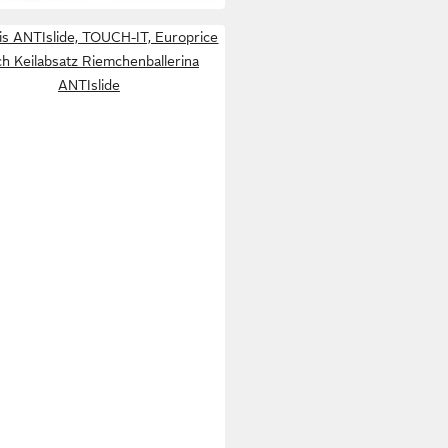
is ANTIslide, TOUCH-IT, Europrice
ch Keilabsatz Riemchenballerina
ANTIslide