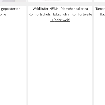
 gepolsterter
Waldläufer HENNI Riemchenballerina
Tamar
sohle
Komfortschuh, Halbschuh in Komfortweite
fla
H (sehr weit)