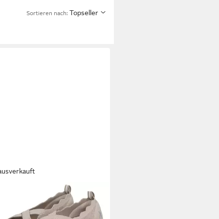
Topseller
Sortieren nach:
ausverkauft
ER
chenballerina Schlupfschuh,
er in veganer Verarbeitung