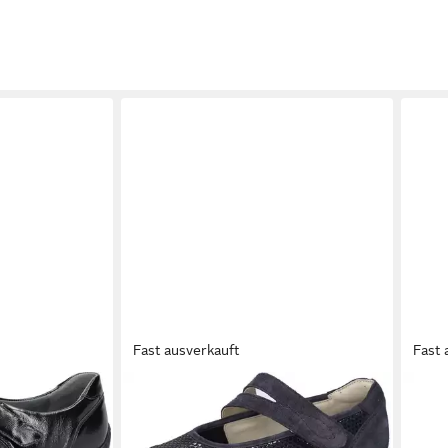
Fast ausverkauft
Fast 
WALDLÄUFER
RIEK
allerina
M-IRA Soft Riemchenballerina
Riem
chuh,
Slipper, Komfortschuh, Orthotritt-
Slipp