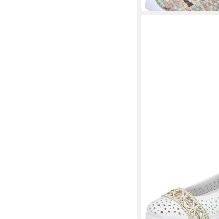
RIEKER
Ballerina
ab 44,84 €
UVP
49,95 €
-10%