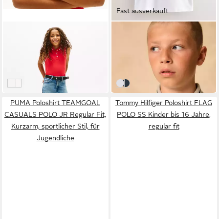
Fast ausverkauft
TOMMY HILFIGER
NEXT
Poloshirt CLASSIC POLO
Poloshirt Kurzärmeliges
SLEEVELESS Kinder bis 16
Poloshirt mit gestreiften
ab 26,68 €
ab 11,00 €
Jahre, ärmellos, regular fit
Kragen (1-tlg)
UVP
44,90 €
UVP
16,00 €
-41%
-31%
Red Alert
White
White
Grey
PUMA Poloshirt TEAMGOAL
Tommy Hilfiger Poloshirt FLAG
CASUALS POLO JR Regular Fit,
POLO SS Kinder bis 16 Jahre,
Kurzarm, sportlicher Stil, für
regular fit
Jugendliche