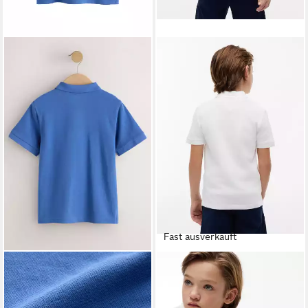
Fast ausverkauft
NEXT
TOMMY HILFIGER
Poloshirt Kurzärmeliges
Poloshirt FLAG POLO Kinder
Polo-Shirt (1-tlg)
bis 16 Jahre mit Polokragen
ab 13,00 €
ab 30,99 €
UVP
44,90 €