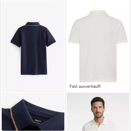
Fast ausverkauft
NEXT
CALVIN KLEIN JEANS
Poloshirt Kurzärmeliges
Poloshirt SOLID PIQUE POLO
Polo-Shirt (1-tlg)
SS Regular fit mit Polokragen
ab 13,00 €
ab 36,99 €
UVP
44,90 €
-18%