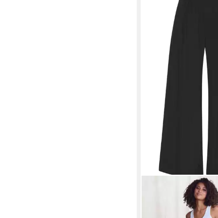
LASCANA
Haremshos
überlappenden Seiten
34,99 €