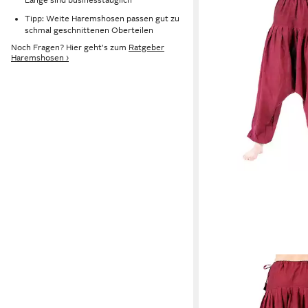
Tipp: Weite Haremshosen passen gut zu
schmal geschnittenen Oberteilen
Noch Fragen? Hier geht's zum
Ratgeber
Haremshosen ›
BUDDHA ARTS&MO
Haremshose für Yoga 
18,90 €
unifarben