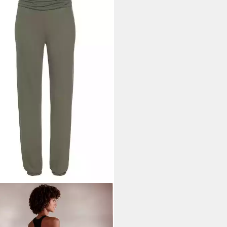
FALO
Haremshose mit
fftem Umschlagbund
4,99 €