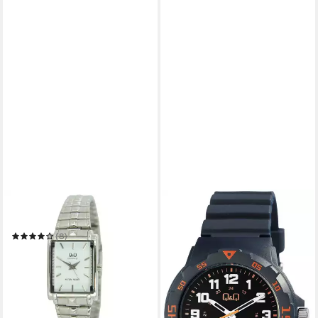
Q&Q
Quarzuhr Q409-201Y
(8)
16,90 €
UVP
49,90 €
-66%
in 2-3 Werktagen bei dir