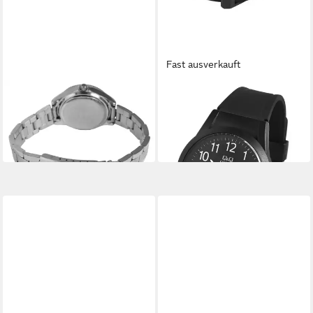
Fast ausverkauft
Q&Q
Q&Q
Quarzuhr silberfarbig,
Quarzuhr silberfarbig, 10
Mineralglas
ATM
56,99 €
35,02 €
in 2-3 Werktagen bei dir
in 7-9 Werktagen bei dir