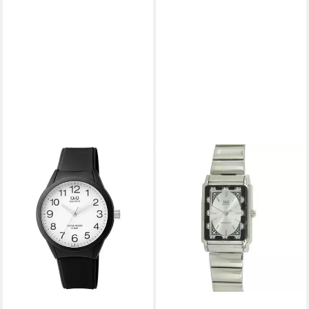
Q&Q
Quarzuhr Q419-201Y
15,90 €
UVP
49,90 €
-68%
in 2-3 Werktagen bei dir