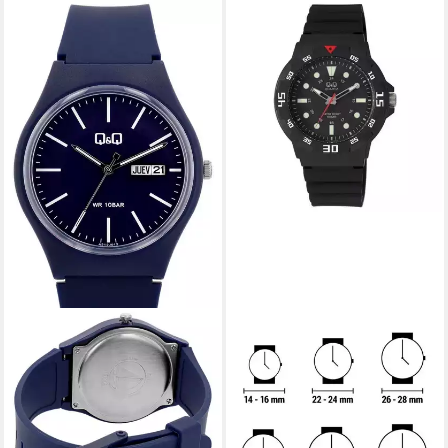
Q&Q
Luxusuhr Q & Q Mod. Taucher
- Gent
25,18 €
lieferbar in 3 Wochen