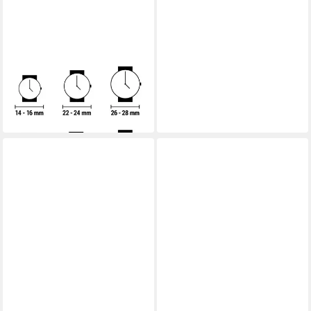
Q&Q
Luxusuhr Q & Q Mod. Taucher
- Gent
21,98 €
lieferbar in 3 Wochen