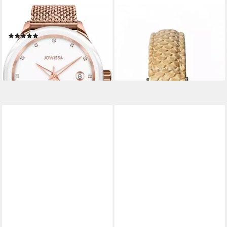
JOWISSA
JOWISSA
Schweizer Uhr Tiro
Schweizer Uhr Cubic Zirconia
(1)
89,00 €
UVP
269,00 €
119,00 €
UVP
269,00 €
-67%
-56%
lieferbar - in 2-3 Werktagen bei dir
lieferbar - in 2-3 Werktagen bei dir