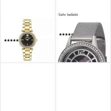
Sehr beliebt
VERSACE
YVES CAMANI
Schweizer Uhr Reve
Quarzuhr ROUEN B
(32)
VE8B00624
79,00 €
349,00 €
(1)
590,00 €
UVP
1.110,00 €
-77%
lieferbar - in 8-10 Werktagen bei
-47%
dir
lieferbar - in 2-3 Werktagen bei dir