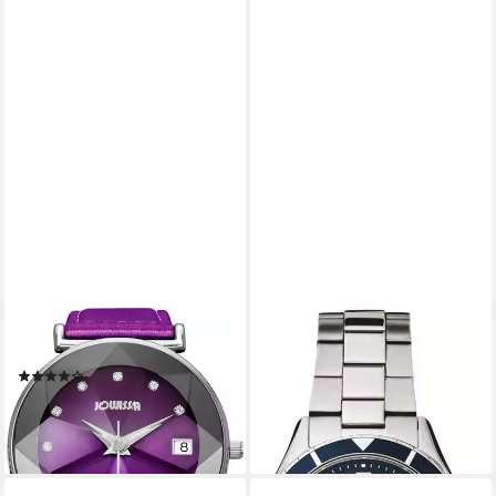
JOWISSA
SWISS ALPINE MILITARY
Schweizer Uhr Facett
Schweizer Uhr Nautilus
(14)
149,00 €
59,00 €
UVP
259,00 €
lieferbar - in 2-3 Werktagen bei dir
-77%
lieferbar - in 2-3 Werktagen bei dir