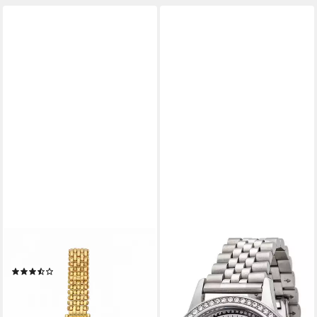
JOWISSA
YVES CAMANI
Schweizer Uhr Capri
Quarzuhr ROUEN B,
(6)
Perlmutt-Zifferblatt,
79,00 €
UVP
299,00 €
kratzfestes Mineralglas, 3
-74%
ATM
lieferbar - in 2-3 Werktagen bei dir