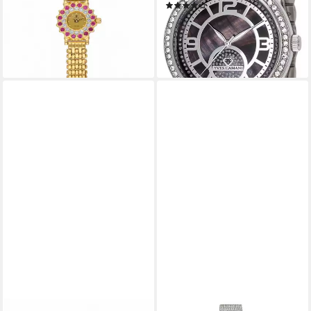
(35)
99,00 €
349,00 €
-72%
lieferbar - in 8-10 Werktagen bei
dir