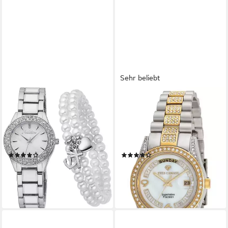
Sehr beliebt
ANISTON JEWELRY & WATCHES
YVES CAMANI
Quarzuhr, (Set, 2-tlg., mit 2-
Quarzuhr TIBERIUS,
reihigem Armband),
Edelstahlband, Zirkonia-
Armbanduhr, Damenuhr,
Kristalle, Datums- und
Schmucksteine, neue
Wochentagsanzeige
(9)
(47)
Kollektion
53,40 €
89,00 €
UVP
59,99 €
219,00 €
-11%
-59%
lieferbar - in 1-2 Werktagen bei dir
lieferbar - in 8-10 Werktagen bei
dir