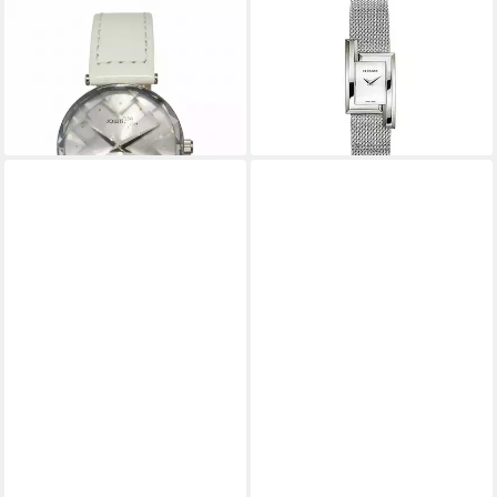
JOWISSA
VERSACE
Schweizer Uhr Cubic Zirconia
Schweizer Uhr Damen Uhr
89,00 €
UVP
269,00 €
VElU00519 Creca Icon Neu
299,00 €
-67%
UVP
990,00 €
lieferbar - in 2-3 Werktagen bei dir
-70%
lieferbar - in 2-3 Werktagen bei dir