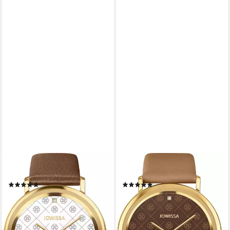
JOWISSA
JOWISSA
Schweizer Uhr AnWy
Schweizer Uhr AnWy
(1)
(1)
49,00 €
79,00 €
UVP
229,00 €
UVP
229,00 €
-79%
-66%
lieferbar - in 2-3 Werktagen bei dir
lieferbar - in 2-3 Werktagen bei dir