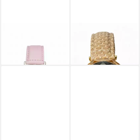
JOWISSA
JOWISSA
Schweizer Uhr Roma Pastell
Schweizer Uhr Cubic Zirconia
89,00 €
89,00 €
UVP
269,00 €
UVP
269,00 €
-67%
-67%
lieferbar - in 2-3 Werktagen bei dir
lieferbar - in 2-3 Werktagen bei dir