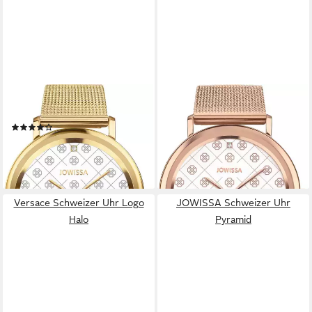
JOWISSA
JOWISSA
Schweizer Uhr AnWy
Schweizer Uhr AnWy
(1)
49,00 €
UVP
259,00 €
ab 79,00 €
UVP
259,00 €
-81%
-69%
lieferbar - in 2-3 Werktagen bei dir
lieferbar - in 2-3 Werktagen bei dir
Versace Schweizer Uhr Logo
JOWISSA Schweizer Uhr
Halo
Pyramid