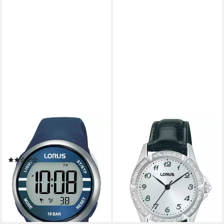
LORUS
LORUS
Quarzuhr Lorus Damen-
Quarzuhr Classic Quarz
Uhren Digital Quarz, Sportuhr
RG251YX9, Armbanduhr,
(1)
Damenuhr, Lederarmband,
40,00 €
analog
lieferbar - in 2-3 Werktagen bei dir
64,00 €
lieferbar - in 2-3 Werktagen bei dir