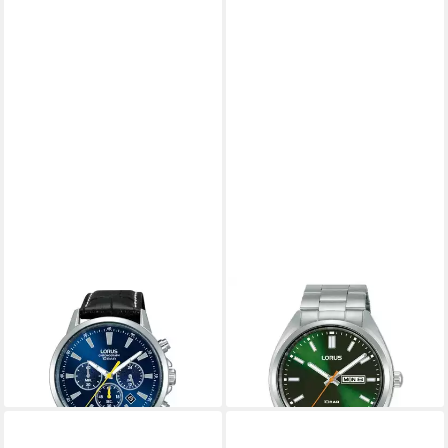
LORUS
LORUS
Luxusuhr Uhren Mod.
Luxusuhr Mod. Rh 367 Ax9
90,75 €
Rt317Lx9
lieferbar in 3 Wochen
129,24 €
lieferbar in 4 Wochen