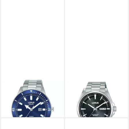
LORUS
LORUS
Luxusuhr WATCHES Mod.
Luxusuhr Uhren Mod. Rl409
RX313AX9
Cx9
129,24 €
197,80 €
lieferbar in 4 Wochen
lieferbar in 3 Wochen