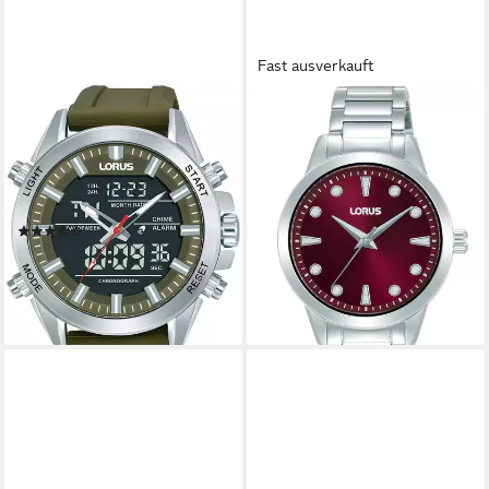
Fast ausverkauft
LORUS
LORUS
Digitaluhr RW669AX9,
Quarzuhr Classic Quarz
Quarzuhr, Armbanduhr,
RG263YX9, Armbanduhr,
Herrenuhr, Silikonarmband,
Damenuhr, Edelstahlarmband,
digital, analog, Tag
analog
(2)
57,85 €
UVP
65,00 €
145,83 €
-11%
lieferbar in 3 Wochen
lieferbar - in 2-3 Werktagen bei dir
+2