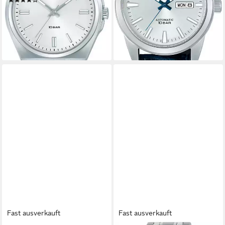
(2)
204,43 €
ab 49,36 €
UVP
69,00 €
lieferbar in 3 Wochen
-28%
lieferbar - in 2-3 Werktagen bei dir
Fast ausverkauft
Fast ausverkauft