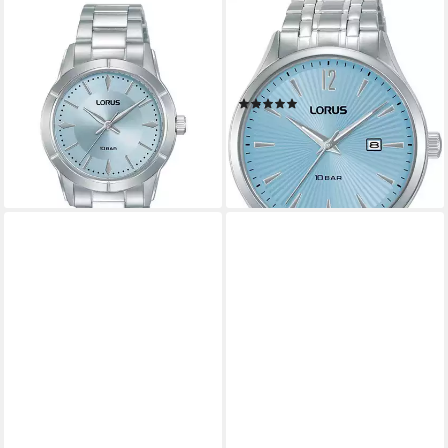
LORUS
LORUS
Quarzuhr RG225YX9,
Quarzuhr RH991RX9,
Armbanduhr, Damenuhr,
Armbanduhr, Herrenuhr,
Edelstahlarmband, analog
Edelstahlarmband, analog, Tag
(1)
ab 57,85 €
UVP
65,00 €
102,73 €
-11%
lieferbar in 3 Wochen
lieferbar - in 2-3 Werktagen bei dir