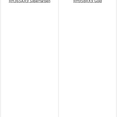
RH365AX9 Silberfarben
RH958RX9 Gold