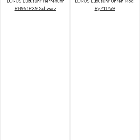
LORUS Luxusuhr Herrenuhr
LORUS Luxusuhr Uhren Mod.
RH951RX9 Schwarz
Rg211Yx9