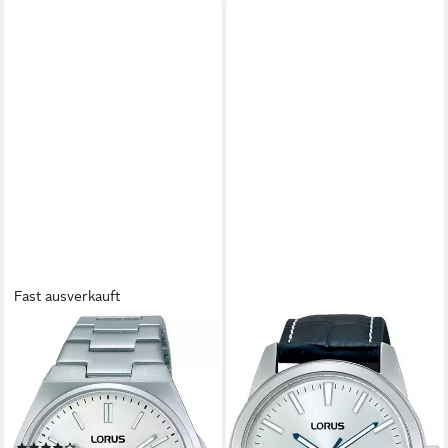
Fast ausverkauft
LORUS
LORUS
Quarzuhr RG309XX9,
Automatikuhr RL499BX9,
Armbanduhr, Damenuhr,
Armbanduhr, Herrenuhr,
Edelstahlarmband, analog,
Mechanische Uhr,
Leuchtindizes
Lederarmband, analog, Tag