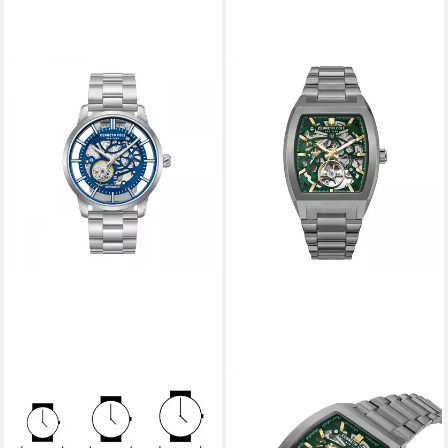
KENNETH COLE
Luxusuhr Herrenuhr
KCWGY0064302