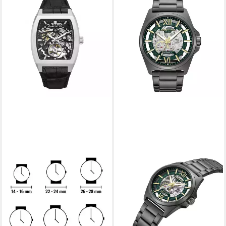
KENNETH COLE
Luxusuhr Herrenuhr
KCWGX0077403
ab 311,33 €
lieferbar in 4 Wochen