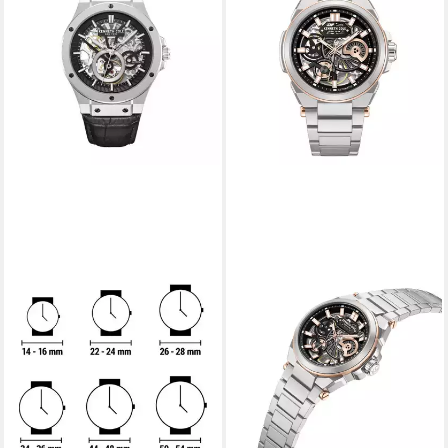
KENNETH COLE
Luxusuhr Herrenuhr
KCWGX0080804
ab 320,78 €
lieferbar in 4 Wochen