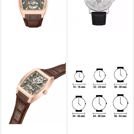
KENNETH COLE
Luxusuhr Herrenuhr
KCWGX0081103
ab 295,49 €
lieferbar in 4 Wochen