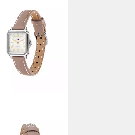
Y HILFIGER
zuhr MIA 1782917
0 €