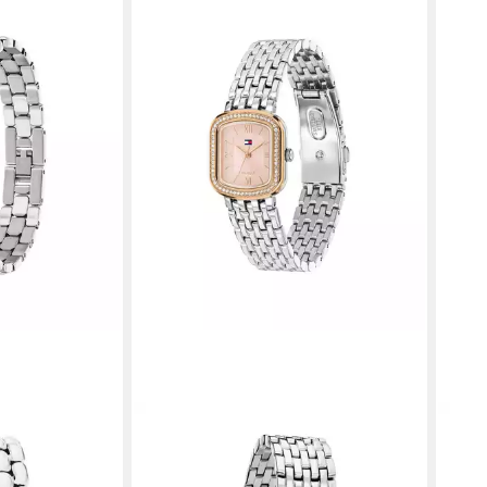
TOMMY HILFIGER
TOMM
2926
Quarzuhr ABBY 1782925
Quar
149,00 €
99,0