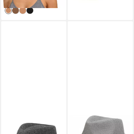
lieferbar in 3 Wochen
LIPODO
STYLEBREAKER
Trilby (1-St) Stoffhut mit
Trilby Trilby Hut mit farbigem