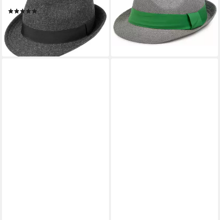
Futter
Zierband (1-St)
(1)
23,95 €
40,95 €
lieferbar - in 2-3 Werktagen bei dir
lieferbar - in 2-3 Werktagen bei dir