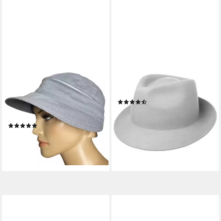
TASCHEN4LIFE
LIPODO
Sonnenhut Visor Cap 2in1
Trilby (1-St) Trilby, Made in
Sonnencap Basecap &
Italy
(20)
Sonnenschutz in Einem,
44,95 €
unisex, aus Leinen
lieferbar - in 2-3 Werktagen bei dir
(9)
+5
29,95 €
lieferbar - in 3-4 Werktagen bei dir
+4