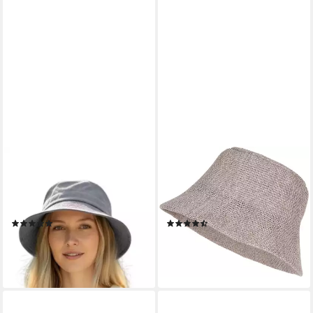
TASCHEN4LIFE
STYLEBREAKER
Sonnenhut Leinen Hut
Fischerhut Fischerhut aus
Größenverstellbar, unisex,
Papierstroh - Knautschhut (1-
Fischerhut
St)
(12)
(17)
34,95 €
26,95 €
lieferbar - in 3-4 Werktagen bei dir
lieferbar - in 2-3 Werktagen bei dir
+7
+13