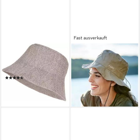
Fast ausverkauft
STYLEBREAKER
CAPO
Fischerhut Fischerhut aus
Fischerhut atmungsaktiv,
Papierstroh - Knautschhut (1-
wasserdicht, winddicht
49,90 €
St)
lieferbar - in 1-2 Werktagen bei dir
(17)
26,95 €
lieferbar - in 2-3 Werktagen bei dir
+13