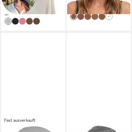
-48%
-39%
lieferbar - in 9-11 Werktagen bei
lieferbar - in 5-6 Werktagen bei dir
dir
+1
Fast ausverkauft
EISLEY
STYLEBREAKER