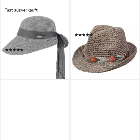
Fast ausverkauft
CHILLOUTS
CHILLOUTS
Strohhut knautschbare
Sonnenhut (1-St) Sommerhut
(2)
Schute Lafayette UV-Schutz
34,99 €
50+ (UPF)
lieferbar - in 2-3 Werktagen bei dir
(6)
29,99 €
lieferbar - in 3-4 Werktagen bei dir