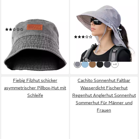
MANUFAKTUR13
ZAEWRY
Fischerhut Vintage Denim
Fischerhut Damen-Sonnenhut
Bucket Hat - Anglerhut Used
UPF 50+ mit breiter Krempe
Look
und Zopföffnung Wander- &
(1)
Safarihut mit Nackenschutz
34,95 €
(1)
lieferbar - in 5-6 Werktagen bei dir
16,34 €
39,99 €
-59%
lieferbar - in 5-6 Werktagen bei dir
+4
Fiebig Filzhut schicker
Cachito Sonnenhut Faltbar
asymmetrischer Pillbox-Hut mit
Wasserdicht Fischerhut
Schleife
Regenhut Anglerhut Sonnenhut
Sommerhut Für Männer und
Frauen