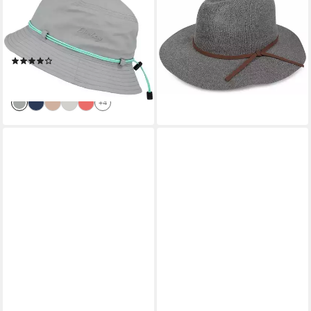
Trilby
Fedora Fedora Knautschhut
Stoffhut/Schnelltrocknend/mit
mit Zierband (1-St)
26,95 €
UV-Schutz 50+
lieferbar - in 2-3 Werktagen bei dir
(3)
29,99 €
lieferbar - in 3-4 Werktagen bei dir
+4