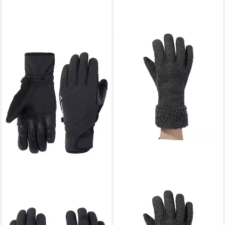
VAUDE
Multisporthandschuhe Lagalp
Softshell Gloves III