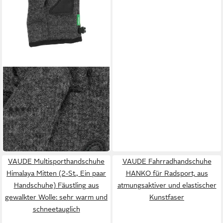
VAUDE
Multisporthandschuhe
RHONEN GLOVES V
(2)
ab 30,99 €
UVP
38,00 €
-18%
in 1-2 Werktagen bei dir
VAUDE Multisporthandschuhe
VAUDE Fahrradhandschuhe
Himalaya Mitten (2-St., Ein paar
HANKO für Radsport, aus
Handschuhe) Fäustling aus
atmungsaktiver und elastischer
gewalkter Wolle: sehr warm und
Kunstfaser
schneetauglich