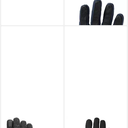
VAUDE
Fahrradhandschuhe
79,95 €
in 2-3 Werktagen bei dir
VAUDE
Multisporthandschuhe