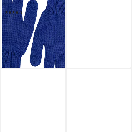
Handschuhe Style RISHI
(1)
34,90 €
lieferbar - in 2-3 Werktagen bei dir
+12