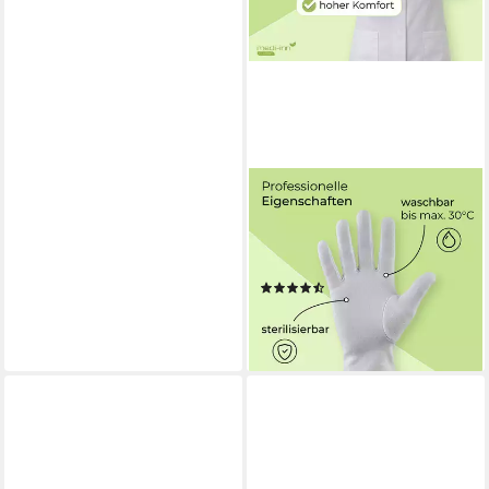
MEDI-INN CLASSIC
Baumwollhandschuhe Trikot,
reinweiß, atmungsaktiv, 100 %
Baumwolle atmungsaktiv
(2)
299,99 €
(0,25 €/ 1 Stk)
lieferbar - in 4-5 Werktagen bei dir