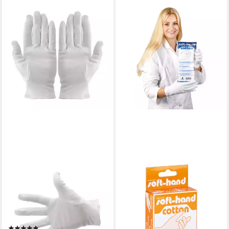
DOCMED
Baumwollhandschuhe SOFT
line Baumwollhandschuhe Gr.
XS/S/M/L/XL/XXL
(hautfreundliche Handschuhe,
(1)