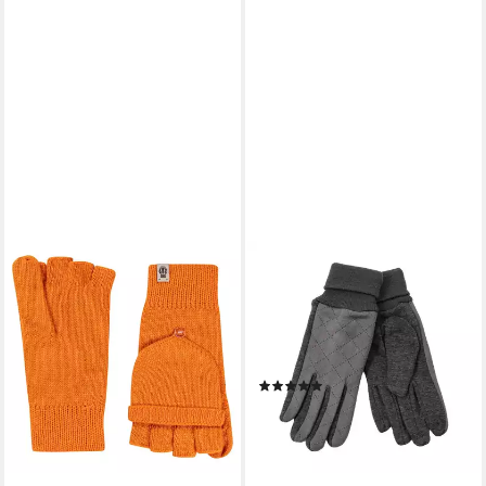
LEOBERG
Strickhandschuhe Damen
Handschuhe
Fingerhandschuhe in diversen
Designs und Farben
(1)
10,00 €
lieferbar - in 2-3 Werktagen bei dir