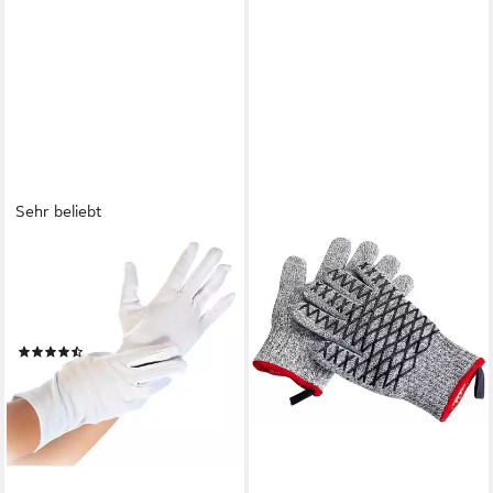
Sehr beliebt
HYGOSTAR
Baumwollhandschuhe 12 Paar
Baumwollhandschuhe Blanc
gebleicht weiß Gr. L/9
(23)
ab 8,99 €
lieferbar - in 2-3 Werktagen bei dir