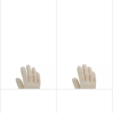
HELE
HELE
Arbeitshandschuhe (12-St)
Arbeitshandschuhe (12-St)
12,00 €
9,71 €
lieferbar - in 2-3 Werktagen bei dir
lieferbar - in 2-3 Werktagen bei dir