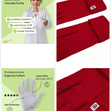
MEDI-INN CLASSIC
ROECKL
Baumwollhandschuhe Trikot,
Strickhandschuhe
reinweiß, atmungsaktiv, 100 %
ESSENTIALS HANDSCHUHE
(1)
Baumwolle atmungsaktiv
ab 37,43 €
UVP
49,90 €
(2)
ab 9,99 €
-25%
(0,42 €/ 1 Stk)
lieferbar - in 4-5 Werktagen bei dir
lieferbar - in 4-5 Werktagen bei dir