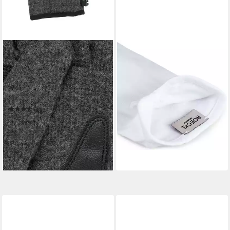
VAUDE
ROECKL
Multisporthandschuhe
Strickhandschuhe
RHONEN GLOVES V für
STRICKHANDSCHUHE
19,90 €
Wandern, aus Polyester, Wolle
lieferbar - in 4-5 Werktagen bei dir
und Polyamid, angenehme
(2)
Wärme
ab 30,99 €
UVP
38,00 €
-18%
lieferbar - in 1-2 Werktagen bei dir