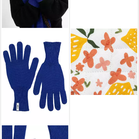
EL PUENTE
Fäustlinge Ofenhandschuhe
"Citrus", 2er-Set, Handmade
(2) Handmade
19,99 €
lieferbar - in 5-6 Werktagen bei dir
MELA
Baumwollhandschuhe Strick