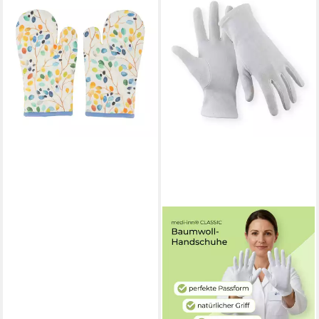
EL PUENTE
Fäustlinge "Leafy"
Ofenhandschuhe aus
Baumwolle 2er-Set,
Handmade Handmade
19,99 €
lieferbar - in 5-6 Werktagen bei dir