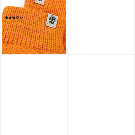
ESSENTIALS
KAPUTZENHANDSCHUHE
(1)
41,18 €
UVP
54,90 €
-25%
lieferbar - in 4-5 Werktagen bei dir
+8