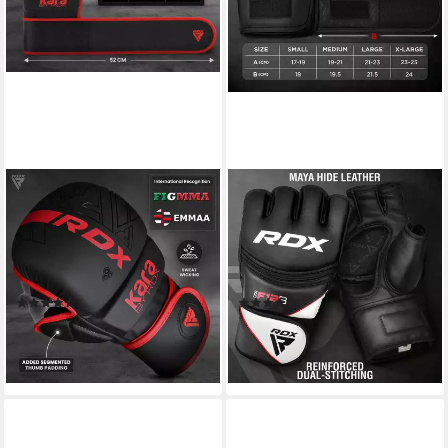
RDX SPORTS
RDX SPORTS
MMA-Handschuhe RDX MMA
MMA-Handschuhe RDX
Handschuhe, MMA Gloves für
Professionelle MMA
Kampfsport Grappling
Handschuhe, MMA Gloves
Training
Kampfsport Boxsack
(10)
(14)
37,99 €
32,99 €
lieferbar - in 3-4 Werktagen bei dir
lieferbar - in 3-4 Werktagen bei dir