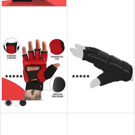
SPORT-KNIGHT®
BAY-SPORTS
MMA-Handschuhe MMA
MMA-Handschuhe Touch Krav
Boxhandschuhe gepolstert
Maga Wing Tsun Handschutz
mit langer Bandage &
Handschützer schwarz, XXS -
Klettverschluss
XXL Erwachsene und Kinder
(1)
(1)
18,99 €
14,90 €
UVP
26,99 €
lieferbar - in 5-6 Werktagen bei dir
-30%
lieferbar - in 3-4 Werktagen bei dir