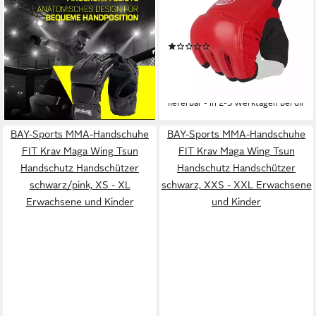
Handschuhe, integrierte,
Handschutz Handschützer
gepolsterte Fingergriffleiste
Faustschutz rot (Paar,
(1)
21,99 €
Handschuhe), Allround Talent,
13,90 €
19,90 €
lieferbar - in 2-3 Werktagen bei dir
Leichte Handschuhe, Für
(13,90 €/ 1 Paar)
Kinder und Erwachsene
-30%
lieferbar - in 2-3 Werktagen bei dir
BAY-Sports MMA-Handschuhe
BAY-Sports MMA-Handschuhe
FIT Krav Maga Wing Tsun
FIT Krav Maga Wing Tsun
Handschutz Handschützer
Handschutz Handschützer
schwarz/pink, XS - XL
schwarz, XXS - XXL Erwachsene
Erwachsene und Kinder
und Kinder