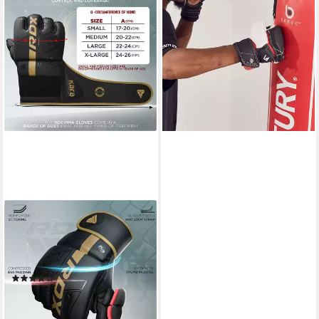
MMA-Handschuhe CENTURY
Brave MMA Handschuhe –
Unisex Trainingshandschuhe,
AFC, Nylon
54,99 €
lieferbar - in 5-6 Werktagen bei dir
RDX SPORTS
MMA-Handschuhe RDX MMA
Handschuhe, MMA gloves
Training, Sparring Grappling
(3)
32,99 €
lieferbar - in 3-4 Werktagen bei dir