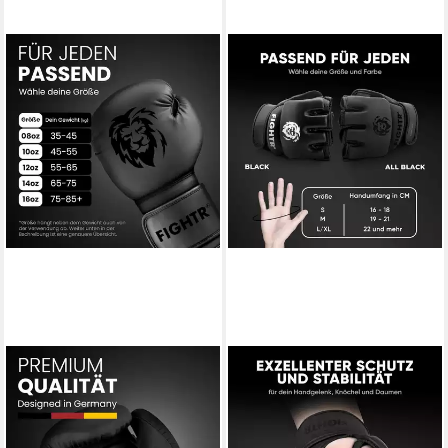
FIGHTR
FIGHTR
Boxhandschuhe FBG XIV –
MMA-Handschuhe aus
Stabil & komfortabel für
Kunstleder – leicht & flexibel
Boxen, Kickboxen, MMA &
für Mixed Martial Arts