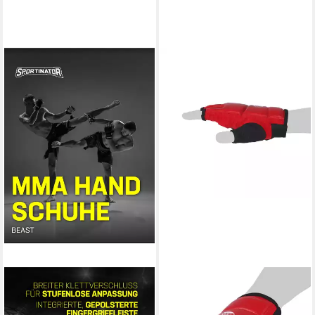
SPORTINATOR
BAY-SPORTS
MMA-Handschuhe "Beast"
MMA-Handschuhe Touch Krav
MMA Kampfsport
Maga MMA Wing Tsun