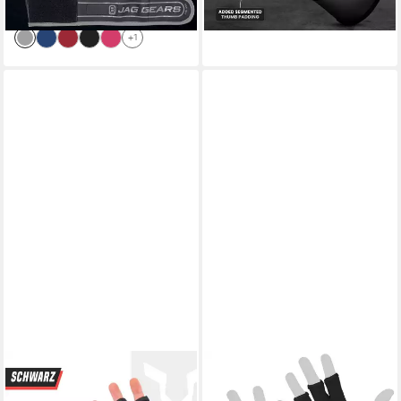
Handschutz
lieferbar - in 2-3 Werktagen bei dir
+1