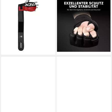
RDX SPORTS
FIGHTR
MMA-Handschuhe RDX MMA
MMA-Handschuhe aus
Handschuhe, MMA Gloves für
Kunstleder – leicht & flexibel
Kampfsport Grappling
für Mixed Martial Arts
Training
Training
ab 55,99 €
39,90 €
lieferbar - in 3-4 Werktagen bei dir
(39,90 €/ 1 Paar)
lieferbar - in 3-4 Werktagen bei dir