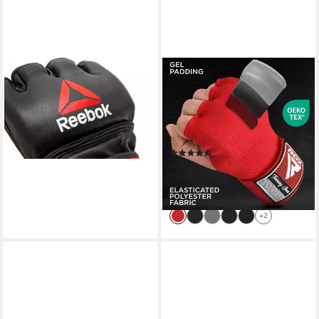
REEBOK
RDX SPORTS
MMA-Handschuhe MMA
Boxhandschuhe RDX Boxen
Handschuhe Leder M
elastische Innenhandschuhe,
70,00 €
MMA, Boxbandagen,
lieferbar - in 3-4 Werktagen bei dir
Handschuhe
(20)
ab 19,99 €
25,99 €
-23%
lieferbar - in 3-4 Werktagen bei dir
+2