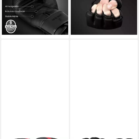
Sparring
Training
(7)
39,90 €
44,90 €
(39,90 €/ 1 Paar)
lieferbar - in 3-4 Werktagen bei dir
lieferbar - in 3-4 Werktagen bei dir