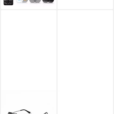
Audio, Wechselgläser,KI
lieferbar - in 3-4 Werktagen bei dir
Smart Glasses für Männer
Frauen
SALAZAR.PLUS
SALAZAR.PLUS
Sonnenbrille Premium
Sonnenbrille Randlos
Randlos Rechteckig
Rechteckig Unisex 4 Farben
Metallgestell Blau Braun
Rahmenlos Damen Herren