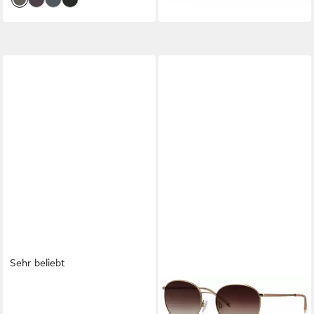
Sehr beliebt
SALAZAR.PLUS
MARC O'POLO
Sonnenbrille Rund Cyberpunk
Sonnenbrille Modell 505101