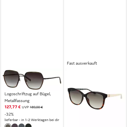
Fast ausverkauft
MARC O'POLO
GUESS
Sonnenbrille Modell 505122
Sonnenbrille GU7920 5852P
63,95 €
Form Hexagon,
UVP
94,00 €
Logoschriftzug auf Bügel,
-32%
lieferbar - in 2-3 Werktagen bei dir
Metallfassung
127,77 €
UVP
189,00 €
-32%
lieferbar - in 1-2 Werktagen bei dir