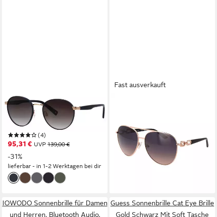
Fast ausverkauft
BRENDEL EYEWEAR
GUESS
Sonnenbrille goldfarbener
Pilotenbrille GU00158 6128B
63,95 €
Einfachsteg
UVP
107,00 €
(4)
-40%
95,31 €
UVP
139,00 €
lieferbar - in 2-3 Werktagen bei dir
-31%
lieferbar - in 1-2 Werktagen bei dir
IOWODO Sonnenbrille für Damen
Guess Sonnenbrille Cat Eye Brille
und Herren, Bluetooth Audio,
Gold Schwarz Mit Soft Tasche