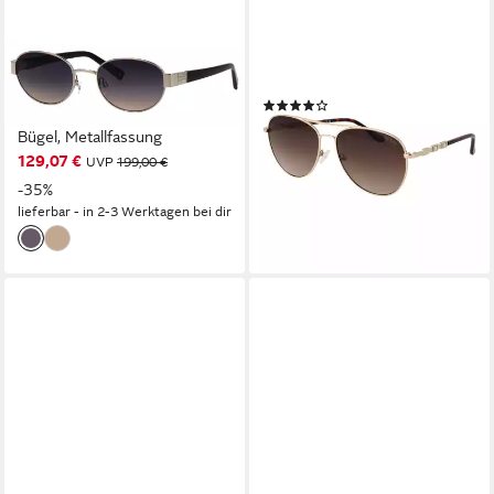
BRENDEL EYEWEAR
GUESS
Sonnenbrille Modell 905066
Pilotenbrille GF6143 5932F
(8)
Form Oval, Logoschriftzug auf
57,90 €
UVP
95,00 €
Bügel, Metallfassung
-39%
129,07 €
UVP
199,00 €
lieferbar - in 2-3 Werktagen bei dir
-35%
lieferbar - in 2-3 Werktagen bei dir