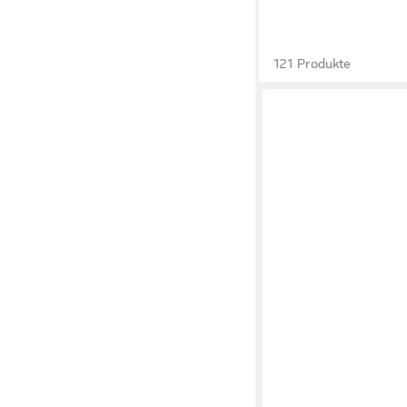
121 Produkte