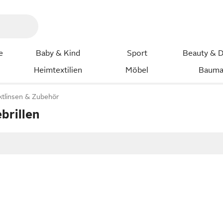
e
Baby & Kind
Sport
Beauty & D
Heimtextilien
Möbel
Bauma
aktlinsen & Zubehör
brillen