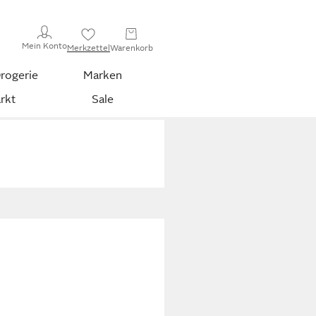
Mein Konto
Merkzettel
Warenkorb
rogerie
Marken
rkt
Sale