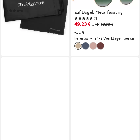
Strass Edle Fliegerbrille (1-St)
Form Rund, Logoschriftzug
(18)
auf Bügel, Metallfassung
22,95 €
(1)
lieferbar - in 2-3 Werktagen bei dir
49,23 €
UVP
69,00 €
-29%
lieferbar - in 1-2 Werktagen bei dir