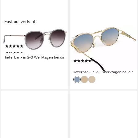
Fast ausverkauft
MARC O'POLO
STYLEBREAKER
Sonnenbrille Modell 505105
Sonnenbrille Panto
(1)
Sonnenbrille mit Federn (1-St)
189,00 €
Gradient
lieferbar - in 2-3 Werktagen bei dir
(5)
21,95 €
lieferbar - in 2-3 Werktagen bei dir