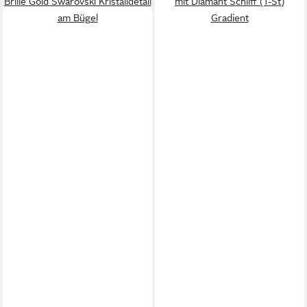
Brille Gold Swarovski Kristalldetail
mit Diamant Schliff (1-St)
am Bügel
Gradient