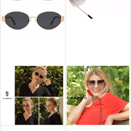
LUXUSKOLLEKTION
STYLEBREAKER
Retrosonnenbrille
Sonnenbrille Rahmenlose
Sonnenbrille Damen Herren
Rechteckige Sonnenbrille mit
Oval Metal UV400 SJ1217
Diamant Schliff (1-St)
(15)
Gold Grau gold Grau
21,95 €
72,95 €
lieferbar - in 2-3 Werktagen bei dir
lieferbar - in 6-8 Werktagen bei dir
+1