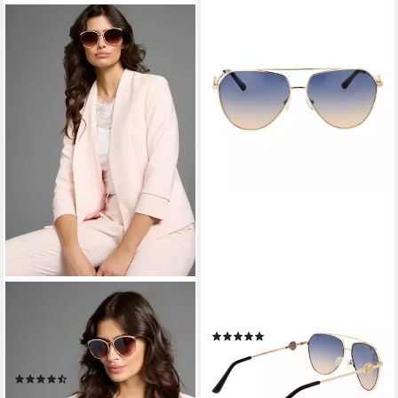
LAURA SCOTT
GUESS
Sonnenbrille mit
Pilotenbrille GF6140 6232W
(1)
golffarbendem Vollrand und
57,90 €
UVP
95,00 €
rosa Halbbesatz - NEW
-39%
(9)
lieferbar - in 2-3 Werktagen bei dir
22,99 €