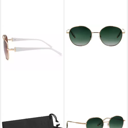
STYLEBREAKER
TOM TAILOR
Sonnenbrille Pilotenbrille mit
Sonnenbrille Modell 675000