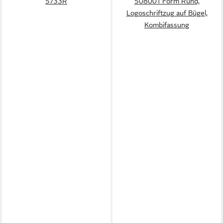
5733R
508001 Form Rund,
Logoschriftzug auf Bügel,
Kombifassung