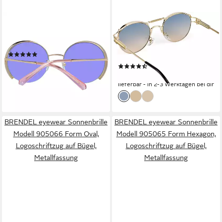
SWAROVSKI
STYLEBREAKER
Sonnenbrille SK0280-H
Sonnenbrille Panto
5632W
Sonnenbrille mit Federn (1-St)
(1)
Gradient
ab 90,25 €
UVP
165,00 €
(5)
21,95 €
-45%
lieferbar - in 2-3 Werktagen bei dir
lieferbar - in 2-3 Werktagen bei dir
BRENDEL eyewear Sonnenbrille
BRENDEL eyewear Sonnenbrille
Modell 905066 Form Oval,
Modell 905065 Form Hexagon,
Logoschriftzug auf Bügel,
Logoschriftzug auf Bügel,
Metallfassung
Metallfassung