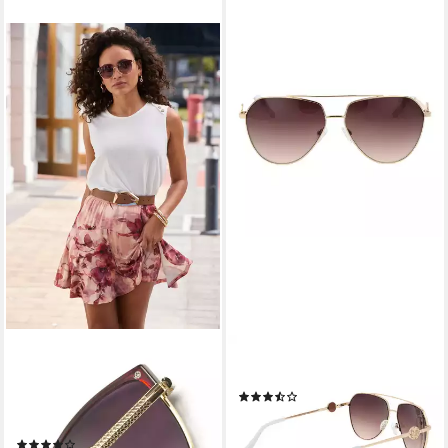
LASCANA
GUESS
Sonnenbrille Trendy
Pilotenbrille GF6140 6232F
(3)
Sonnenbrille mit UV Schutz,
57,90 €
UVP
95,00 €
Damenbrille, Sonnenschutz
-39%
(5)