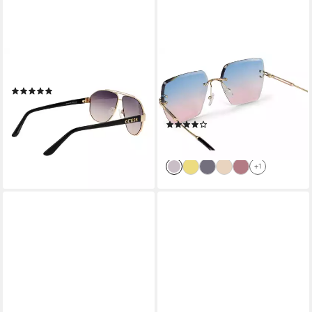
GUESS
STYLEBREAKER
Pilotenbrille GF6145 6132B
Sonnenbrille Rahmenlose
(8)
Rechteckige Sonnenbrille mit
63,95 €
UVP
95,00 €
Diamant Schliff (1-St)
-33%
(15)
lieferbar - in 2-3 Werktagen bei dir
21,95 €
lieferbar - in 2-3 Werktagen bei dir
+1