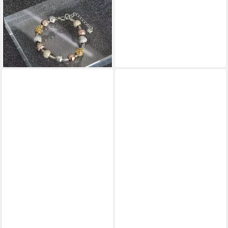
Bettelarmband
Bettelarmband, Aufwändig
gearbeitetes Damen-Armband
289,90 €
lieferbar - in 3-4 Werktagen bei dir