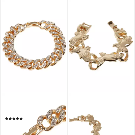
URBAN CLASSICS
Bettelarmband Urban Classics
Unisex Diamond Bracelet
(1)
22,99 €
lieferbar - in 2-3 Werktagen bei dir