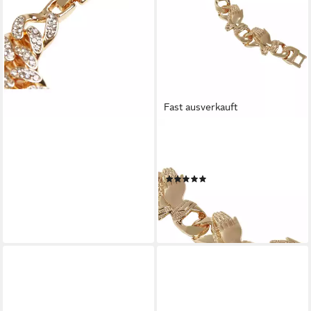
Fast ausverkauft
URBAN CLASSICS
Bettelarmband Urban Classics
Unisex Pray Hands Bracelet
(2)
14,99 €
lieferbar - in 2-3 Werktagen bei dir