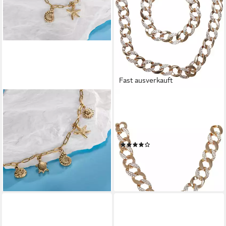
Fast ausverkauft
FIRETTI
URBAN CLASSICS
Bettelarmband Schmuck
Bettelarmband Urban Classics
Geschenk Edelstahl
Unisex Basic Diamond
Armschmuck Armkette Ocean
Necklace And Bracelet Set
(1)
40,81 €
27,99 €
lieferbar - in 1-2 Werktagen bei dir
lieferbar - in 2-3 Werktagen bei dir