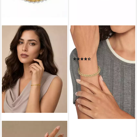
TOMMY HILFIGER
Armband Schmuck Edelstahl
Armschmuck Ankerkette
INTERTWINE CIRCLES
(11)
75,37 €
lieferbar - in 1-2 Werktagen bei dir
ANTARES GOLD
Goldarmband Luna 14-