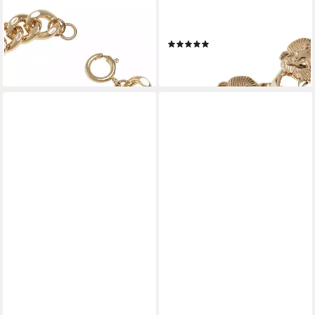
Bettelarmband Urban Classics
Bettelarmband Urban Classics
Unisex Plate Bracelet
Unisex Lion Bracelet
(1)
12,99 €
14,99 €
lieferbar - in 2-3 Werktagen bei dir
lieferbar - in 2-3 Werktagen bei dir