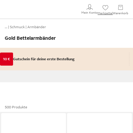
Mein Konto
Merkzettel
Warenkorb
…
Schmuck
Armbänder
Gold Bettelarmbänder
10 €
Gutschein für deine erste Bestellung
500 Produkte