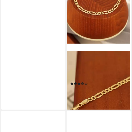
ANTARES GOLD
Goldarmband 14-karätige, 585
er Gold Schmuck, 18 cm,
hergestellt in Italien
(6)
399,00 €
549,00 €
-27%
lieferbar - in 5-6 Werktagen bei dir