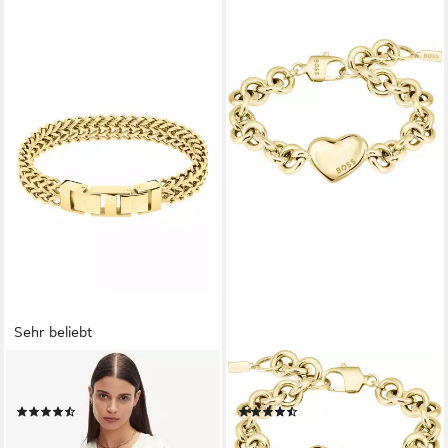
Sehr beliebt
LIEBESKIND BERLIN
BOSS
Armband
Armkette HONEY LOVE
(108)
(10)
ab 59,00 €
119,00 €
UVP
99,90 €