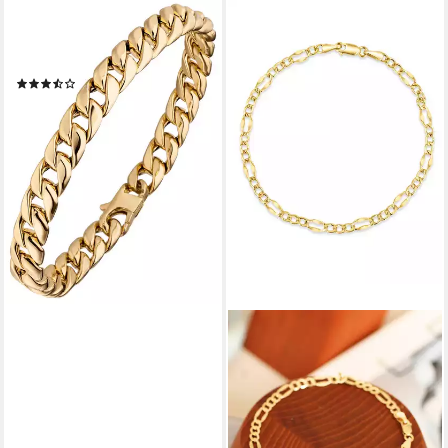
JOBO
Armband, Panzerarmband
585 Gold 21 cm
(13)
2.599,00 €
lieferbar - in 2-3 Werktagen bei dir