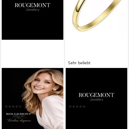
Sehr beliebt
ROUGEMONT
ROUGEMONT
Armreif Glücksbringer Damen
Armreif Exklusiver
Armreif Kleeblatt Design
Damenarmreif Gold Armband
Edelstahl 18K Gold,
18K Gold Schmuck (xs-s)
Handgefertigt
17cm, Wasserfest
(17)
(32)
69,00 €
79,00 €
UVP
99,00 €
UVP
99,00 €
-30%
-20%
lieferbar - in 2-3 Werktagen bei dir
lieferbar - in 2-3 Werktagen bei dir