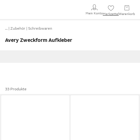
Mein Konto
Merkzettel
Warenkorb
…
Zubehör
Schreibwaren
Avery Zweckform Aufkleber
33 Produkte