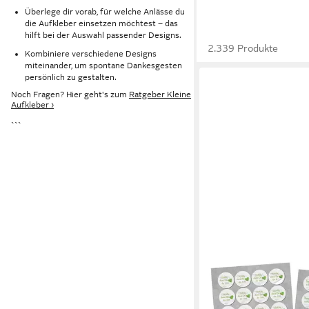
Überlege dir vorab, für welche Anlässe du
die Aufkleber einsetzen möchtest – das
hilft bei der Auswahl passender Designs.
2.339 Produkte
Kombiniere verschiedene Designs
miteinander, um spontane Dankesgesten
persönlich zu gestalten.
Noch Fragen? Hier geht's zum
Ratgeber Kleine
Aufkleber ›
```
LOGBUCH-VERLAG
Aufkleber SET 2 x 2
DU DA BIST + DANK