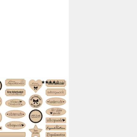
O HOBBY
(1)
leber Selbstgemacht
 €
 Werktagen bei dir