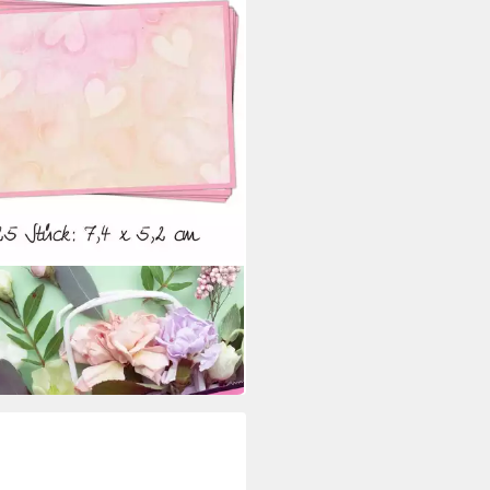
UCH-VERLAG
eber 25 kleine Aufkleber 7,4 x
m mit rosa Herzen - Etiketten
€
 Werktagen bei dir