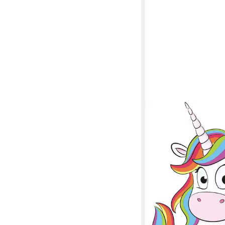
HERMANN SCHÜTZ
Aufkleber Hermann Sc
klein Einhorn 40x50
3,99 €
in 5-6 Werktagen bei dir