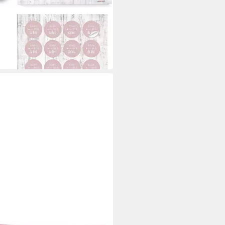
UCH-VERLAG
eber Aufkleber Set 24 Schön,
du da bist + 35 Sticker rosa pink
 €
 Werktagen bei dir