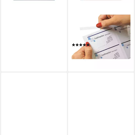
SIGEL
Visitenkarten
VISITENKARTEN,MP,
hochweiß, perforiert, 185
g/m²
(1)
ab 8,46 €
UVP
9,99 €
-15%
lieferbar - in 2-3 Werktagen bei dir