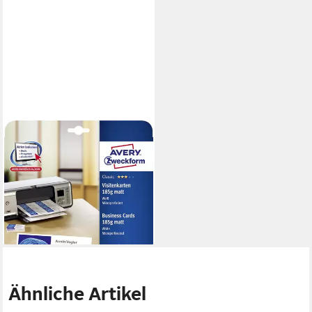
AVERY ZWECKFORM
Visitenkarten C32010-10
C32010-10 Classic
Visitenkarten 85 x 54 mm
beidseitig beschi
15,88 €
lieferbar - in 5-6 Werktagen bei dir
Ähnliche Artikel