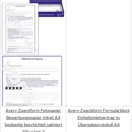
AVERY ZWECKFORM
Formularblock
Patientenverfügung A4 1
Vordruck-Satz weiß
(2)
10,68 €
lieferbar - in 2-3 Werktagen bei dir
Avery Zweckform Fotopapier
Avery Zweckform Formularblock
Bewerbungspapier Inkjet A4
Einheitsmietvertrag m.
beidseitig beschichtet satiniert
Übergabeprotokoll A4
100 g/qm 2