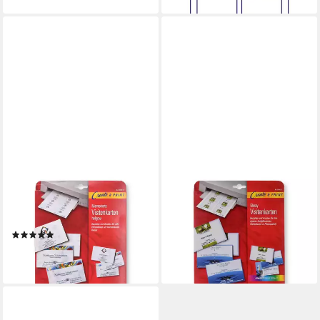
AVERY ZWECKFORM
AVERY ZWECKFORM
Visitenkarten Marmoriert für
Visitenkarten Glossy
Inkjet- und Laserdrucker
Visitenkarten Inkjet
(1)
85x54mm
5,99 €
7,99 €
lieferbar - in 3-4 Werktagen bei dir
lieferbar - in 3-4 Werktagen bei dir