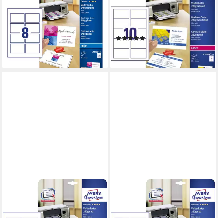
Zweckform Visitenkarten
Zweckform Visitenkarte Q&C
Inkjet 240g/m² glänzend weiß
ColorLa Bl./Pack. 100
85x54mm 80
St./Pack.
(1)
ab 31,58 €
31,75 €
lieferbar - in 2-3 Werktagen bei dir
lieferbar - in 4-5 Werktagen bei dir