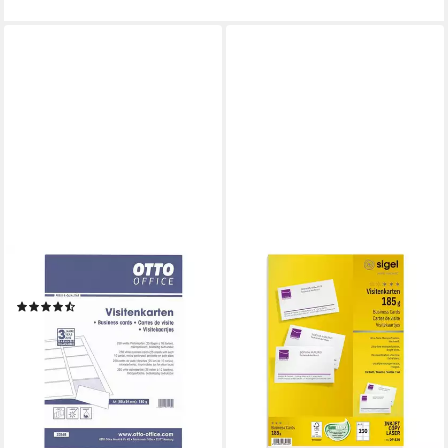
OTTO OFFICE
Visitenkarten
(2)
6,59 €
lieferbar - in 2-3 Werktagen bei dir