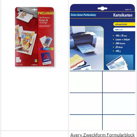
AVERY ZWECKFORM
Druckerpapier Inkjet
Glückwunschkarten A6 mit
Umschlägen
7,99 €
lieferbar - in 3-4 Werktagen bei dir
AVERY ZWECKFORM
Designpapier Karteikarten
105x70 mm 185 g/qm
beidseitig beschichtet matt
200 Stück
14,03 €
lieferbar - in 8-10 Werktagen bei
dir
Avery Zweckform Formularblock