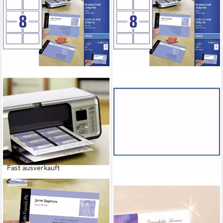
Fast ausverkauft
AVERY ZWECKFORM
AVERY ZWECKFORM
Visitenkarten Avery-
Visitenkarten Avery-
Zweckform C32015-10
Zweckform C32015-25
Bedruckbare Visitenkarten,
Bedruckbare Visitenkarten,