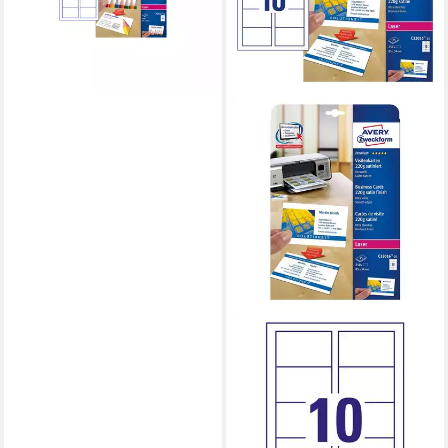
lieferbar - in 4-5 Werktagen bei dir
AVERY ZWECKFORM
Visitenkarten C32016-25,
ultraweiß satiniert, ohne
Perforation, 220 g/m²
38,19 €
lieferbar - in 2-3 Werktagen bei dir