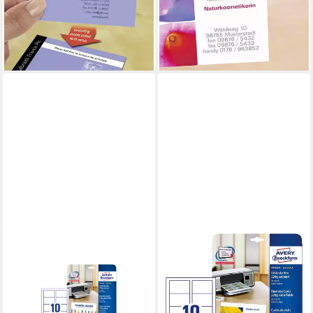
glatte Kanten 85
glatte Kanten 85
ab 13,73 €
ab 29,67 €
(0,17 €/ 1 Stk)
(0,15 €/ 1 Stk)
lieferbar - in 2-3 Werktagen bei dir
lieferbar - in 2-3 Werktagen bei dir
AVERY ZWECKFORM
Visitenkarten 100
Visitenkarten C32026-10
satiniert weiß 270 g/qm
ab 24,74 €