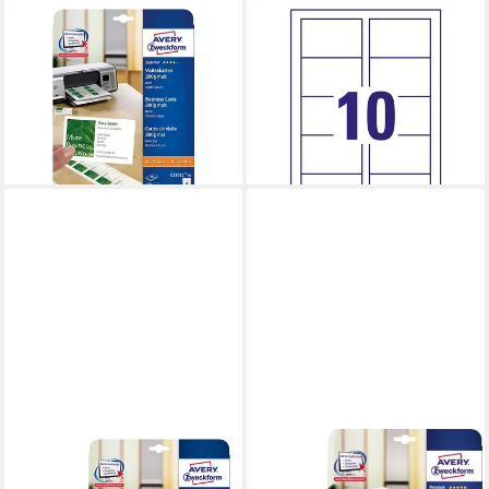
AVERY ZWECKFORM
AVERY ZWECKFORM
Visitenkarten C32011-10,
Visitenkarten C32026-25,
weiß-matt, ohne Perforation,
ultraweiß-satiniert, ohne
200 g/m²
Perforation, 270 g/m²
ab 16,79 €
ab 30,06 €
lieferbar - in 2-3 Werktagen bei dir
(0,12 €/ 1 Stk)
lieferbar - in 2-3 Werktagen bei dir
AVERY ZWECKFORM
AVERY ZWECKFORM
Visitenkarten AVERY
Druckerband Avery