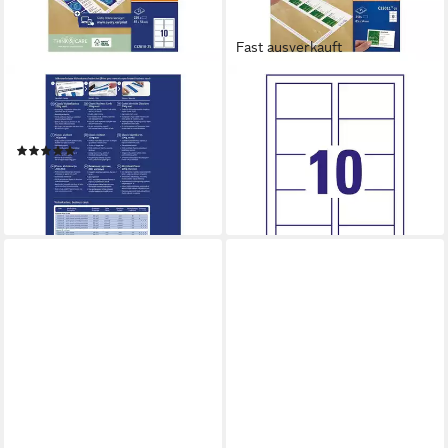
Fast ausverkauft
AVERY ZWECKFORM
AVERY ZWECKFORM
Visitenkarten, 25 Blatt = 250
Visitenkarten C32011-25,
Karten, blanko, weiß-matt
weiß-matt, ohne Perforation,
(1)
200 g/m²
ab 21,41 €
ab 26,03 €
lieferbar - in 5-6 Werktagen bei dir
(0,10 €/ 1 Stk)
lieferbar - in 2-3 Werktagen bei dir