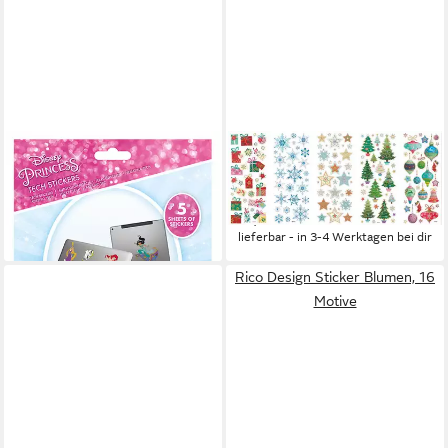
FOLIA
Sticker Disney - Sticker-Sets -
Aufkleber Weihnachten, 153
Princess
Stück
6,59 €
12,30 €
lieferbar - in 2-3 Werktagen bei dir
lieferbar - in 3-4 Werktagen bei dir
Rico Design Sticker Blumen, 16
Motive