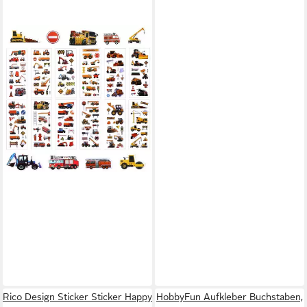
LUXUSKOLLEKTION
Aufkleber 3D Aufkleber 12er
Set für Kinder Bagger Traktor
Fahrzeuge
28,95 €
lieferbar - in 6-7 Werktagen bei dir
Rico Design Sticker Sticker Happy
HobbyFun Aufkleber Buchstaben,