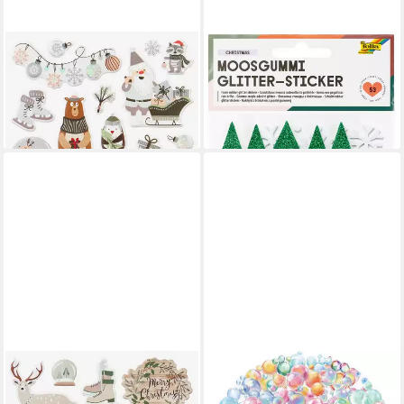
HOBBYFUN
FOLIA
Aufkleber Merry Christmas,
Aufkleber
5,39 €
27 Stück
lieferbar - in 3-4 Werktagen bei dir
7,40 €
lieferbar - in 3-4 Werktagen bei dir
HOBBYFUN
LUXUSKOLLEKTION
Aufkleber Happy Holidays, 26
Aufkleber Aufkleber 50Stück