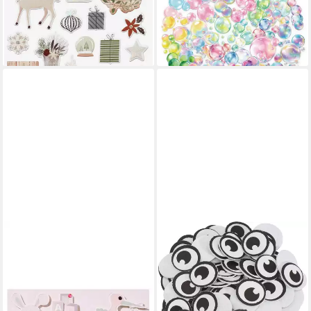
Stück
Auto Laptop Fahrrad
6,91 €
Motorrad Kinder Bubble
lieferbar - in 3-4 Werktagen bei dir
30,95 €
lieferbar - in 2-3 Werktagen bei dir
HOBBYFUN
VBS XXL
Aufkleber Baby Girl II, 3D, 13
Aufkleber XXL, 100 Stück, 1 x
Stück
1 cm
7,40 €
8,59 €
lieferbar - in 3-4 Werktagen bei dir
lieferbar - in 3-4 Werktagen bei dir