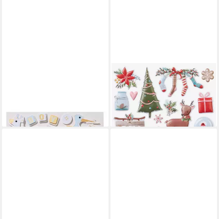
HOBBYFUN
HOBBYFUN
Aufkleber Baby Boy II, 3D, 13
Aufkleber Sticker Joy, 23
Stück
Stück
9,85 €
6,91 €
lieferbar - in 3-4 Werktagen bei dir
lieferbar - in 3-4 Werktagen bei dir