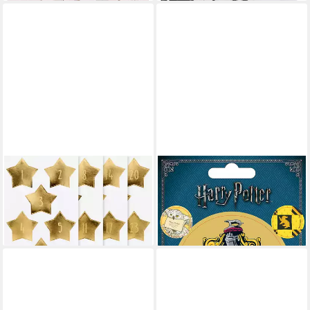
FOLIA
Sticker Harry Potter - Sticker-
Aufkleber Stars Gold, 9.0 x
Sets - Hufflepuff
14.0 cm
8,57 €
4,69 €
lieferbar - in 2-3 Werktagen bei dir
lieferbar - in 3-4 Werktagen bei dir