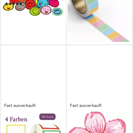
(5)
Markieren Ordnen
18,40 €
Organisieren, (800tlg)
lieferbar - in 3-4 Werktagen bei dir
10,99 €
12,99 €
(0,01 €/ 1 Stk)
-15%
lieferbar - in 4-5 Werktagen bei dir
Fast ausverkauft
Fast ausverkauft
WARE AUS ALLER WELT
LOGBUCH-VERLAG
Aufkleber 250 bunte
Aufkleber 200 Blumen
Aufkleber 4 Farben ideal zum
Sticker rosa pink Blüte