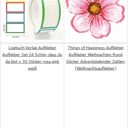
Markieren Ordnen
selbstklebend Floristik &
Organisieren, (250tlg)
Gärtnerei
10,99 €
14,90 €
12,99 €
(0,04 €/ 1 Stk)
lieferbar - in 3-4 Werktagen bei dir
-15%
lieferbar - in 4-5 Werktagen bei dir
Logbuch-Verlag Aufkleber
Things of Happiness Aufkleber
Aufkleber Set 24 Schön, dass du
Aufkleber Weihnachten Rund,
da bist + 35 Sticker rosa pink
Sticker Adventskalender Zahlen,
weiß
(Weihnachtsaufkleber)