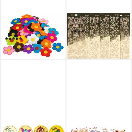
VBS XXL
VBS
Aufkleber Blütenmix, 120
Aufkleber Xmas, 5 Blatt
(1)
Stück
9,49 €
(2)
lieferbar - in 3-4 Werktagen bei dir
17,49 €
lieferbar - in 3-4 Werktagen bei dir
URSUS
LOGBUCH-VERLAG