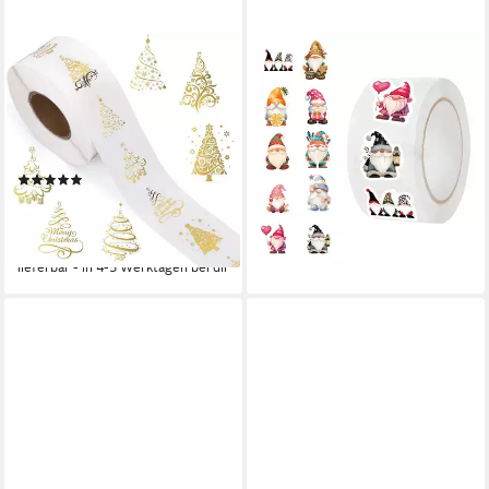
WARE AUS ALLER WELT
WARE AUS ALLER WELT
Aufkleber 500
Aufkleber 500
Weihnachtsaufkleber
Weihnachtsaufkleber
Geschenkaufkleber
Geschenkaufkleber
weihnachtlich Sticker, (500tlg)
weihnachtlich Sticker, (500tlg)
(1)
10,99 €
12,99 €
10,99 €
12,99 €
(0,02 €/ 1 Stk)
(0,02 €/ 1 Stk)
-15%
-15%
lieferbar - in 4-5 Werktagen bei dir
lieferbar - in 4-5 Werktagen bei dir