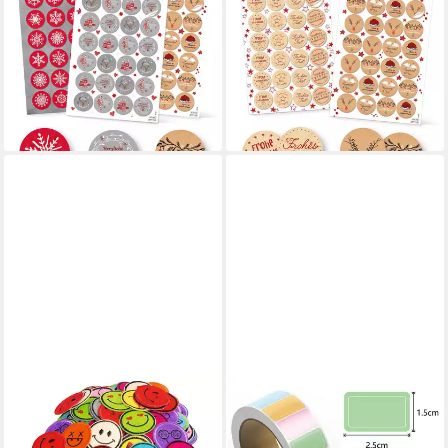
Aufkleber SET 6 x 24
Aufkleber
Weihnachtsaufkleber
Weihnachtsaufkleber Set - 4 x
Geschenkaufkleber
24 Sticker in Kraftpapier-
weihnachtlich Sticker
Optik natur
5,70 €
6,70 €
lieferbar - in 3-4 Werktagen bei dir
lieferbar - in 3-4 Werktagen bei dir
VBS XXL
WARE AUS ALLER WELT
Aufkleber Emoticon, 120
Aufkleber 800 bunte
Stück
Aufkleber 4 Farben ideal zum