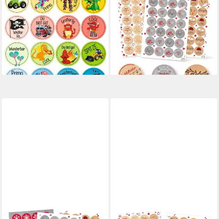
Aufkleber Motivation, 96
Aufkleber SET 6 x 24
Stück, selbstklebend
Weihnachtsaufkleber
ab 3,40 €
Geschenkaufkleber
lieferbar - in 3-4 Werktagen bei dir
weihnachtlich Sticker
5,70 €
lieferbar - in 3-4 Werktagen bei dir
LOGBUCH-VERLAG
LOGBUCH-VERLAG