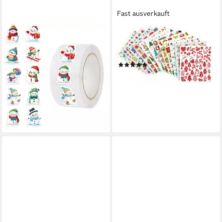
Fast ausverkauft
WARE AUS ALLER WELT
CREATIV COMPANY
Aufkleber 500
Aufkleber Weihnachten, 12
Weihnachtsaufkleber
Blatt, selbstklebend
(2)
Geschenkaufkleber
17,49 €
weihnachtlich Sticker, (500tlg)
lieferbar - in 3-4 Werktagen bei dir
10,99 €
12,99 €
(0,02 €/ 1 Stk)
-15%
lieferbar - in 4-5 Werktagen bei dir