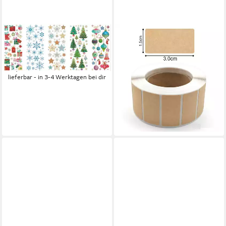
FOLIA
WARE AUS ALLER WELT
Aufkleber Weihnachten, 153
Aufkleber 320 Kraftpapier
Stück
Sticker 3,0 x 1,5 cm
12,30 €
Selbstklebende Etiketten,
lieferbar - in 3-4 Werktagen bei dir
(320tlg)
10,99 €
12,99 €
(0,03 €/ 1 Stk)
-15%
lieferbar - in 4-5 Werktagen bei dir