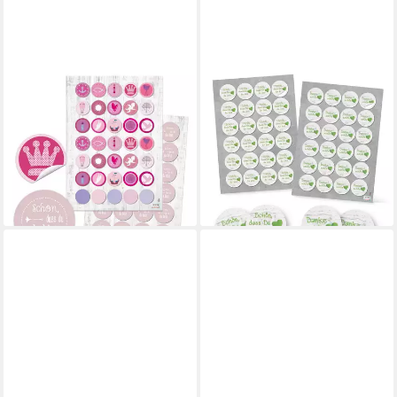
LOGBUCH-VERLAG
LOGBUCH-VERLAG
Aufkleber Aufkleber Set 24
Aufkleber SET 2 x 24 SCHÖN
Schön, dass du da bist + 35
DASS DU DA BIST +
Sticker rosa pink weiß
DANKESCHÖN Aufkleber
4,70 €
rund 4 cm HERZ
lieferbar - in 3-4 Werktagen bei dir
4,50 €
lieferbar - in 3-4 Werktagen bei dir