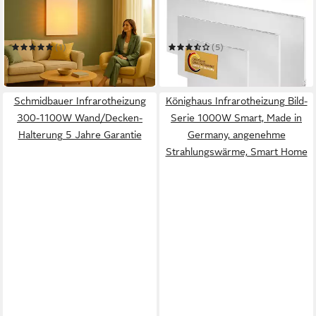
Infrarotheizung AKTION
Infrarotheizung Hybrid
befristet Design & Top-
Infrarotheizung
Qualität – jetzt stark im
Luftkonvektion Thermostat
(1)
(5)
Preis gesenkt!
Elektro Heizkörper
ab 249,00 €
ab 199,99 €
in 2-3 Werktagen bei dir
in 2-3 Werktagen bei dir
Schmidbauer Infrarotheizung
Könighaus Infrarotheizung Bild-
300-1100W Wand/Decken-
Serie 1000W Smart, Made in
Halterung 5 Jahre Garantie
Germany, angenehme
Strahlungswärme, Smart Home