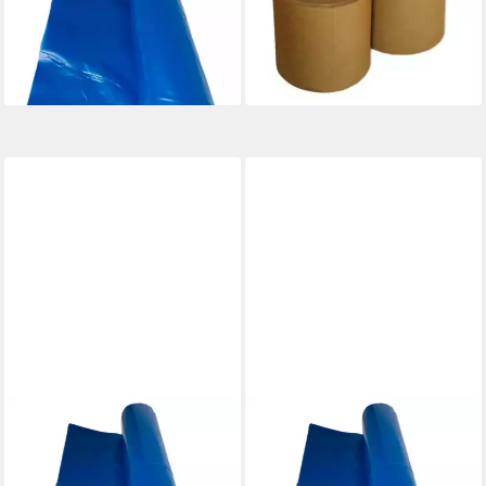
lieferbar - in 2-3 Werktagen bei dir
50m 1 Rolle
70,90 €
(0,71 €/ 1 qm)
lieferbar - in 6-8 Werktagen bei dir
VAGO-TOOLS
VAGO-TOOLS
Dampfbremsfolie
Dampfbremsfolie
Dampfbremse Dampfsperre
Dampfbremse Dampfsperre