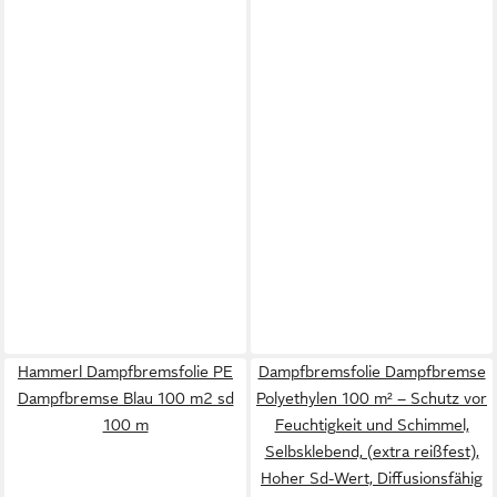
Hammerl Dampfbremsfolie PE
Dampfbremsfolie Dampfbremse
Dampfbremse Blau 100 m2 sd
Polyethylen 100 m² – Schutz vor
100 m
Feuchtigkeit und Schimmel,
Selbsklebend, (extra reißfest),
Hoher Sd-Wert, Diffusionsfähig