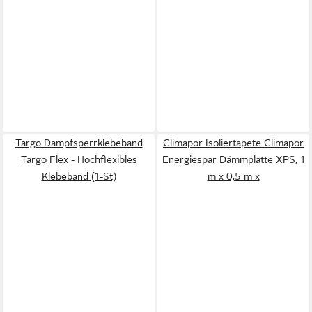
Targo Dampfsperrklebeband
Climapor Isoliertapete Climapor
Targo Flex - Hochflexibles
Energiespar Dämmplatte XPS, 1
Klebeband (1-St)
m x 0,5 m x