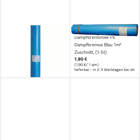
DOITBAU
HAMMERL
Dampfbremsfolie PE125
Dampfbremsfolie PE
Dampfsperrfolie 4m x 12,5m,
Dampfbremse Blau 1m²
0,125 mm Stärke, (1-St)
Zuschnitt, (1-St)
ab 32,99 €
1,90 €
(0,66 €/ 1 qm)
(1,90 €/ 1 qm)
lieferbar - in 2-3 Werktagen bei dir
lieferbar - in 2-3 Werktagen bei dir