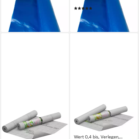
Dampfsperrfolie 2 Rollen
Dampfsperrfolie 1 Rolle
(1)
136,90 €
72,90 €
(0,68 €/ 1 qm)
lieferbar - in 6-8 Werktagen bei dir
(0,73 €/ 1 qm)
lieferbar - in 6-8 Werktagen bei dir
ICUTEC
ICUTEC
Dampfbremsfolie 012 8100
Dampfbremsfolie 012 8400
Dampfbremse SD2, 1m x
Dampfbremse VARIO, 1m x
25m, Sd-Wert ca 2 m,
25m, feuchtevariabler Sd-
atmungsaktive & lu, Verlegen,
Wert 0,4 bis, Verlegen,