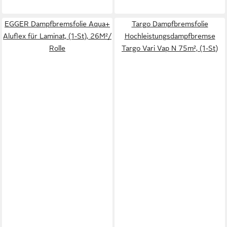
EGGER Dampfbremsfolie Aqua+
Targo Dampfbremsfolie
Aluflex für Laminat, (1-St), 26M²/
Hochleistungsdampfbremse
Rolle
Targo Vari Vap N 75m², (1-St)