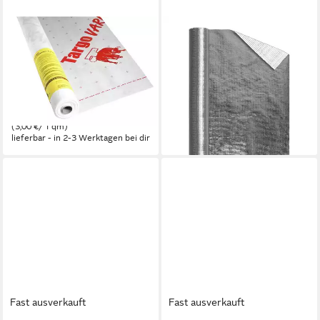
TARGO
DOITBAU
Dampfbremsfolie
Dampfbremsfolie dejett ALU
Hochleistungsdampfbremse
Dampfsperrbahn 1,5m x 50m,
VariVap S 1 m2 Zuschnitt, (1-
(1-St)
ab 61,99 €
St)
(0,83 €/ 1 qm)
3,00 €
lieferbar - in 2-3 Werktagen bei dir
(3,00 €/ 1 qm)
lieferbar - in 2-3 Werktagen bei dir
Fast ausverkauft
Fast ausverkauft