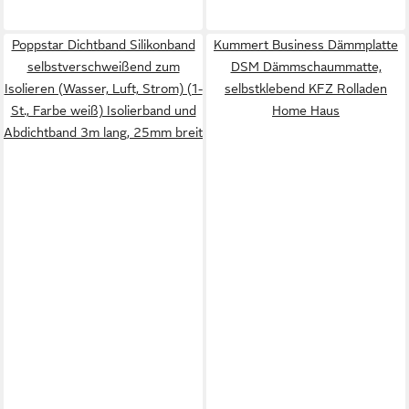
Poppstar Dichtband Silikonband
Kummert Business Dämmplatte
selbstverschweißend zum
DSM Dämmschaummatte,
Isolieren (Wasser, Luft, Strom) (1-
selbstklebend KFZ Rolladen
St., Farbe weiß) Isolierband und
Home Haus
Abdichtband 3m lang, 25mm breit