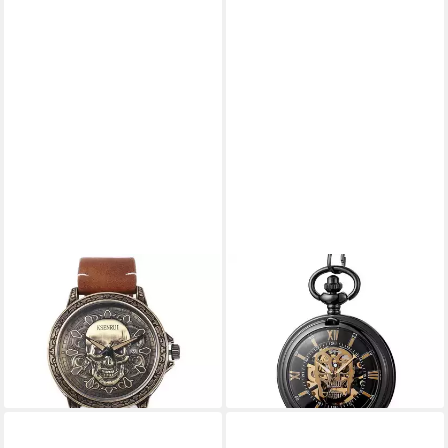
EINKAUFSZAUBER
TIDY
Quarzuhr Armbanduhr Skull
Taschenuhr GothicTime
Totenkopf Antikgold,
Totenkopf Taschenuhr –
Totenkopf
Mechanische Skelettuhr
29,50 €
49,00 €
lieferbar - in 3-4 Werktagen bei dir
lieferbar - in 3-4 Werktagen bei dir