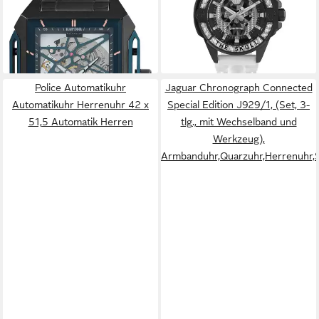
ATM
-37%
199,95 €
lieferbar - in 2-3 Werktagen bei dir
lieferbar - in 2-3 Werktagen bei dir
Police Automatikuhr
Jaguar Chronograph Connected
Automatikuhr Herrenuhr 42 x
Special Edition J929/1, (Set, 3-
51,5 Automatik Herren
tlg., mit Wechselband und
Werkzeug),
Armbanduhr,Quarzuhr,Herrenuhr,S