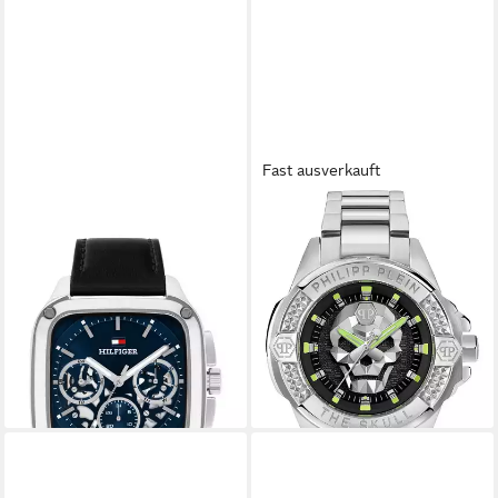
Fast ausverkauft
TOMMY HILFIGER
PHILIPP PLEIN
Multifunktionsuhr Herald
Quarzuhr Philipp Plein
Skeleton 1710756, Quarzuhr,
Herren-Uhren Analog Quarz,
Armbanduhr, Herrenuhr,
Klassikuhr
ab 269,00 €
Lederarmband, analog
UVP
390,00 €
169,00 €
-31%
lieferbar - in 2-3 Werktagen bei dir
lieferbar - in 2-3 Werktagen bei dir