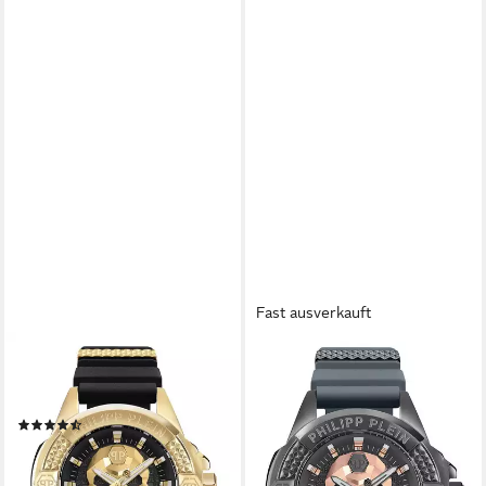
Fast ausverkauft
PHILIPP PLEIN
PHILIPP PLEIN
Quarzuhr Philipp Plein
Quarzuhr PWAAA2324
ab 235,00 €
Herren-Uhren Analog Quarz
UVP
390,00 €
(6)
-40%
ab 345,00 €
UVP
390,00 €
lieferbar - in 2-3 Werktagen bei dir
-12%