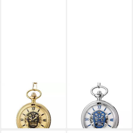
TIDY
TIDY
Taschenuhr GothicTime
Taschenuhr GothicTime
Totenkopf Taschenuhr –
Totenkopf Taschenuhr –
Mechanische Skelettuhr
Mechanische Skelettuhr
49,00 €
49,00 €
lieferbar - in 3-4 Werktagen bei dir
lieferbar - in 3-4 Werktagen bei dir