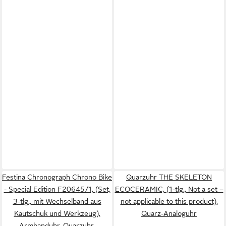
Festina Chronograph Chrono Bike
Quarzuhr THE SKELETON
- Special Edition F20645/1, (Set,
ECOCERAMIC, (1-tlg., Not a set –
3-tlg., mit Wechselband aus
not applicable to this product),
Kautschuk und Werkzeug),
Quarz-Analoguhr
Armbanduhr, Quarzuhr,