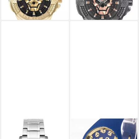
lieferbar - in 2-3 Werktagen bei dir
THOMAS EARNSHAW
ICE-WATCH
Automatikuhr Thomas
Chronograph ICE Watch
Earnshaw ES-8243-44
Damenuhr Skull