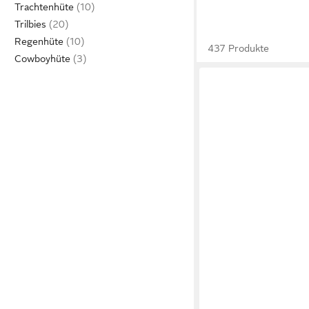
Trachtenhüte
Trilbies
Regenhüte
437 Produkte
Cowboyhüte