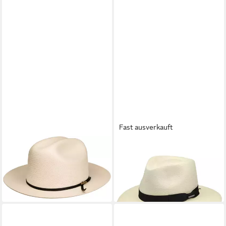
Fast ausverkauft
STETSON
STETSON
Strohhut Formstabiler
Sonnenhut (1-St) Herrenhut
Western Toyo mit UPF 40+
mit Ripsband
249,00 €
119,00 €
lieferbar - in 3-4 Werktagen bei dir
lieferbar - in 3-4 Werktagen bei dir