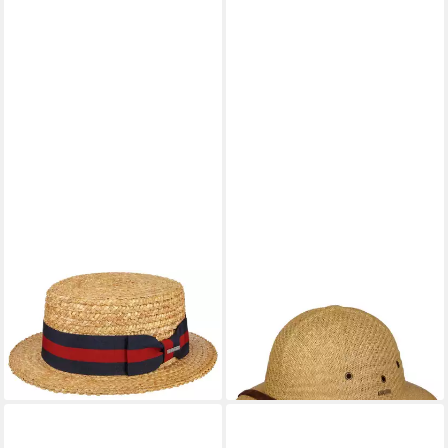
STETSON
STETSON
Strohhut Kreissäge Boater
Sonnenhut (1-St) Strohhut
99,00 €
Wheat fest
lieferbar - in 3-4 Werktagen bei dir
99,00 €
lieferbar - in 3-4 Werktagen bei dir