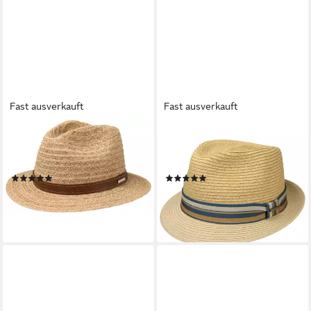
Fast ausverkauft
Fast ausverkauft
STETSON
STETSON
Strohhut eleganter Barnell
Sonnenhut (1-St) Sommerhut
Traveller aus 100% Naturstroh
mit Ripsband
(2)
(6)
89,00 €
ab 59,00 €
lieferbar - in 3-4 Werktagen bei dir
lieferbar - in 3-4 Werktagen bei dir
+2