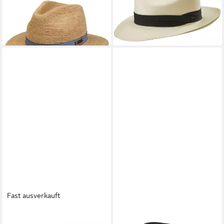
Sonnenhut (1-St)
Strohhut Fedora Panama
Raffiastrohhut
bleached 5
149,00 €
359,00 €
lieferbar - in 3-4 Werktagen bei dir
lieferbar - in 3-4 Werktagen bei dir
Fast ausverkauft
STETSON
STETSON