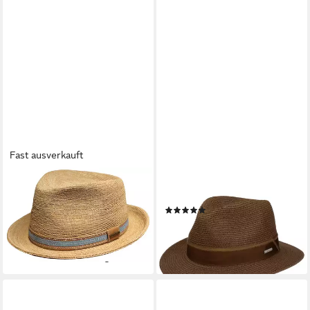
Fast ausverkauft
STETSON
STETSON
Strohhut Player aus Raffia
Sonnenhut (1-St) Sommerhut
(1)
Crochet mit Zierband aus
89,00 €
Leder und Jeans-Stoff
lieferbar - in 3-4 Werktagen bei dir
149,00 €
lieferbar - in 3-4 Werktagen bei dir