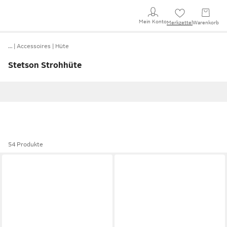
Mein Konto
Merkzettel
Warenkorb
…
Accessoires
Hüte
Stetson Strohhüte
54 Produkte