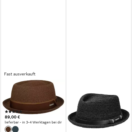
Fast ausverkauft
STETSON
STETSON
Strohhut Pork Pie aus Toyo
Sonnenhut (1-St) Strohhut
mit breitem Band und Metall-
mit Lederband
149,00 €
Logo
lieferbar - in 3-4 Werktagen bei dir
(1)
89,00 €
lieferbar - in 3-4 Werktagen bei dir