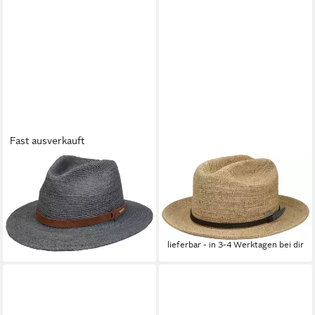
Fast ausverkauft
STETSON
STETSON
Strohhut Traveller Raffia
Strohhut Westerhut aus
Crochet
Raffia mit Lederband und
149,00 €
Metall-Feder
lieferbar - in 3-4 Werktagen bei dir
169,00 €
lieferbar - in 3-4 Werktagen bei dir