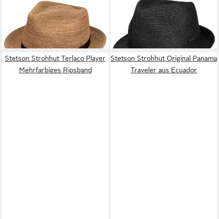
Sonnenhut (1-St) Strohhut
Sonnenhut (1-St) Strohtrilby
69,00 €
mit Ripsband
lieferbar - in 2-3 Werktagen bei dir
149,00 €
lieferbar - in 3-4 Werktagen bei dir
Stetson Strohhut Terlaco Player
Stetson Strohhut Original Panama
Mehrfarbiges Ripsband
Traveler aus Ecuador