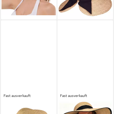
-61%
lieferbar - in 5-6 Werktagen bei dir
+4
Fast ausverkauft
Fast ausverkauft
BREITER
MUTIG
Strohhut knautschbarer
Strohhut Damen Breit