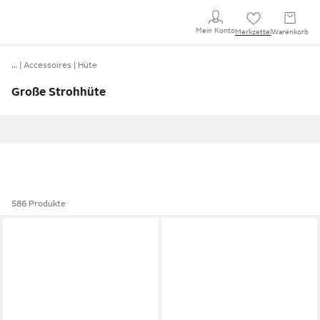
Mein Konto
Merkzettel
Warenkorb
…
Accessoires
Hüte
Große Strohhüte
586 Produkte