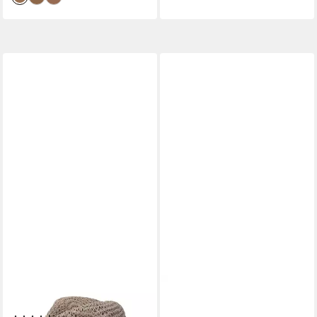
CHILLOUTS
NEXT
Sonnenhut (1-St) Sommerhut
Strohhut Schlapphut aus