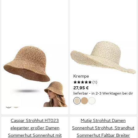
MOPUEA
CASPAR
Strohhut Damen Strohhut
Strohhut HT022 großer
Sonnenhut Faltbar Breite
Damen Sommerhut
Krempe Sommer
Sonnenhut mit breiter
Verstellbarer (Damen
Krempe
(1)
24,99 €
Sonnenhut Aus Papierstroh
UVP
33,32 €
27,95 €
Mit Breiter Krempe, Faltbarer
-25%
lieferbar - in 2-3 Werktagen bei dir
lieferbar - in 6-8 Werktagen bei dir
Strohhut Mit Verstellbarer
Passform) Atmungsaktiv
Formbare Krempe Faltbar
Und Leicht Tragbar
Caspar Strohhut HT023
Mutig Strohhut Damen
eleganter großer Damen
Sonnenhut Strohhut, Strandhut
Sommerhut Sonnenhut mit
Sommerhut Faltbar Breiter