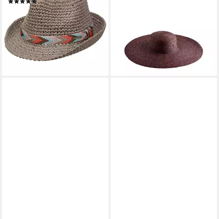
(2)
Stroh mit übergroßer Krempe
ab 29,99 €
(1-St)
lieferbar - in 3-4 Werktagen bei dir
37,00 €
UVP
61,00 €
-39%
lieferbar - in 2-3 Werktagen bei dir