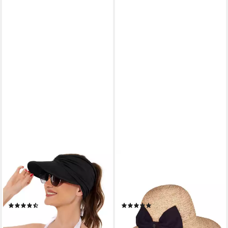
CACHITO
LOEVENICH
Strohhut Strohhut Sun Visor
Sonnenhut Stylischer
Hüte für Damen, verstellbare
Loevenich Strohhut mit
leichte Sommerhut
großer Schleife
(9)
(1)
12,99 €
69,95 €
32,90 €
lieferbar - in 3-4 Werktagen bei dir