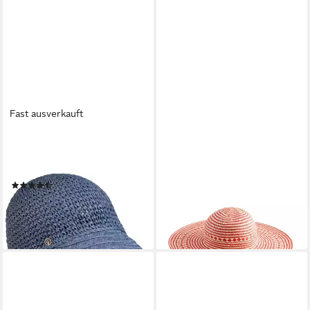
Fast ausverkauft
LOEVENICH
NEXT
Baseball Cap Atmungsaktive
Strohhut Übergroßer Raffia-
Loevenich Basecap aus Papier
Strohhut (1-St)
(3)
23,00 €
UVP
45,00 €
29,95 €
-49%
lieferbar - in 3-4 Werktagen bei dir
lieferbar - in 2-3 Werktagen bei dir