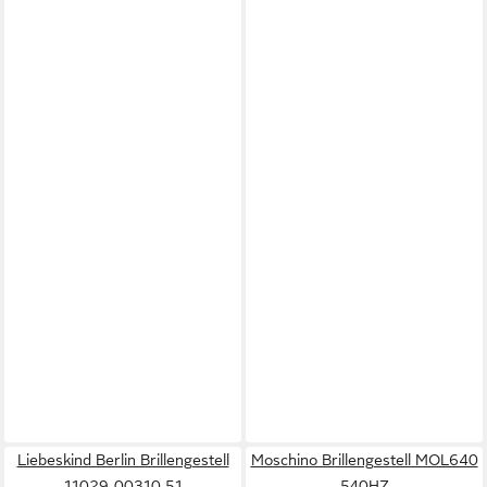
Liebeskind Berlin Brillengestell
Moschino Brillengestell MOL640
11029-00310 51
540HZ