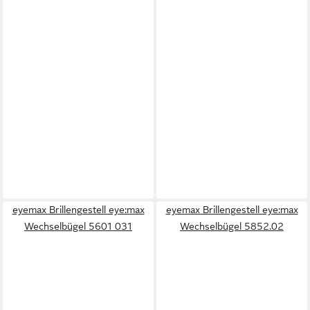
eyemax Brillengestell eye:max
eyemax Brillengestell eye:max
Wechselbügel 5601 031
Wechselbügel 5852.02