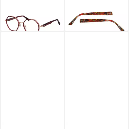
Brillengestell HI1222 53T01
Brillengestell eye:max
71,25 €
Wechselbügel 5440.01
UVP
151,00 €
34,99 €
-53%
in 6-7 Werktagen bei dir
in 2-3 Werktagen bei dir
GANT
PEPE JEANS