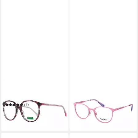
UNITED COLORS OF BENETTON
PEPE JEANS
Brillengestell BEO1074
Brillengestell PJ2061 45221
47,25 €
60281
in 2-3 Werktagen bei dir
(1)
41,25 €
UVP
115,00 €
-64%
in 2-3 Werktagen bei dir