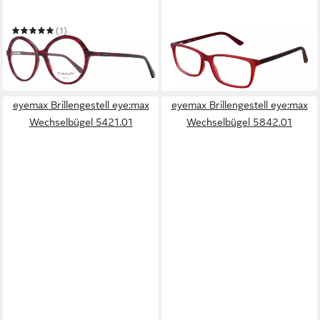
Brillengestell GA4148 54068
Brillengestell PJ3427 54C4
47,25 €
UVP
70,00 €
(1)
59,25 €
UVP
135,00 €
-33%
in 2-3 Werktagen bei dir
-56%
in 2-3 Werktagen bei dir
eyemax Brillengestell eye:max
eyemax Brillengestell eye:max
Wechselbügel 5421.01
Wechselbügel 5842.01