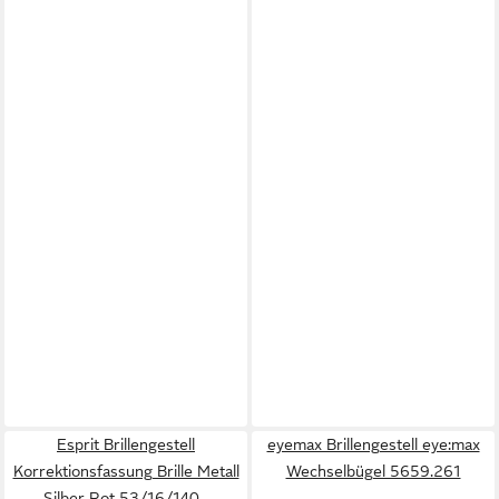
Esprit Brillengestell
eyemax Brillengestell eye:max
Korrektionsfassung Brille Metall
Wechselbügel 5659.261
Silber Rot 53/16/140 -