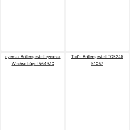
eyemax Brillengestell eye:max
Tod´s Brillengestell TO5246
Wechselbügel 5649.10
51067