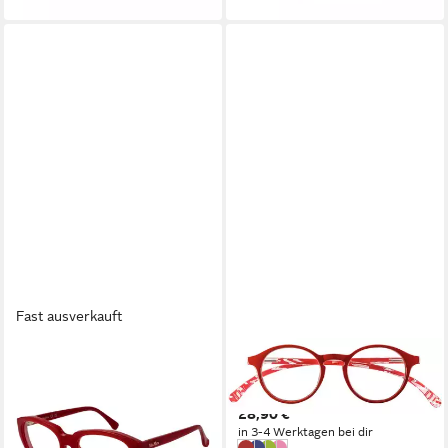
Fast ausverkauft
MAX MARA
I NEED YOU - HAMBURG
READERS
Brillengestell MM5113
Brille HANG OVER Colour
53066
28,90 €
77,25 €
UVP
155,00 €
in 3-4 Werktagen bei dir
-50%