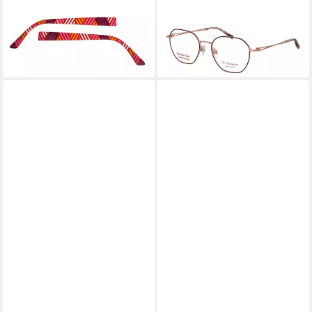
Brillengestell eye:max
Brillengestell HIY1029
Wechselbügel 5415.03
4907A
34,99 €
59,25 €
UVP
136,00 €
in 6-7 Werktagen bei dir
-56%
in 2-3 Werktagen bei dir
ANA HICKMANN
EYEMAX