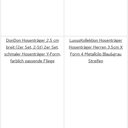
DonDon Hosenträger 2,5 cm
LuxusKollektion Hosenträger
breit (2er Set, 2-St) 2er Set,
Hosenträger Herren 3,5cm X
schmaler Hosenträger Y-Form,
Form 4 Metallclip Blau&grau
farblich passende Fliege
Streifen