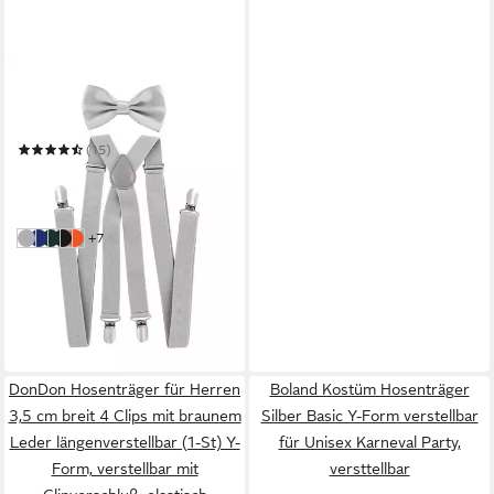
AXY
Hosenträger Herren
Hosenträger mit Fliege Set
(15)
17,99 €
UVP
22,99 €
-22%
in 2-3 Werktagen bei dir
weitere Farben:
+7
Lichtgrau
Blau
Grün
Schwarz
Orange
DonDon Hosenträger für Herren
Boland Kostüm Hosenträger
3,5 cm breit 4 Clips mit braunem
Silber Basic Y-Form verstellbar
Leder längenverstellbar (1-St) Y-
für Unisex Karneval Party,
Form, verstellbar mit
versttellbar