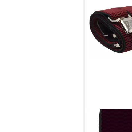
FABIO FARINI
Hosenträger 4cm Brei
verstellbar mit extra 