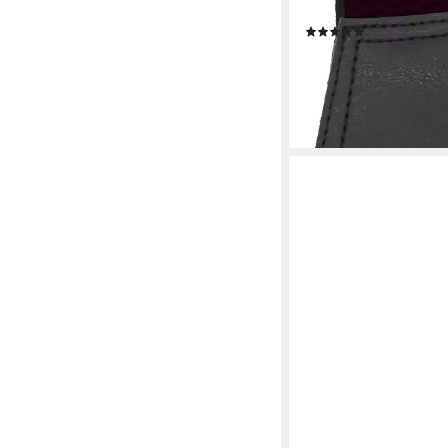
Clipverschluss, Brom
(100)
25,90 €
lieferbar - in 3-4 Werktag
+13