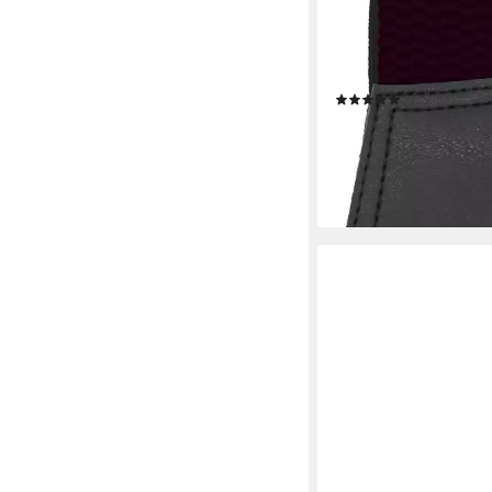
FABIO FARINI
Hosenträger 4cm Brei
verstellbar mit extra 
Clipverschluss, Brom
(100)
25,90 €
lieferbar - in 3-4 Werktag
+13