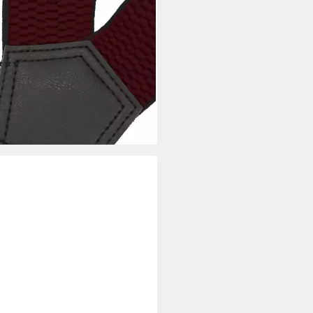
O FARINI
nträger 4cm Breites X-Design
tellbar mit extra starken
verschluss, Brombeere
(63)
0 €
rbar - in 3-4 Werktagen bei dir
+6