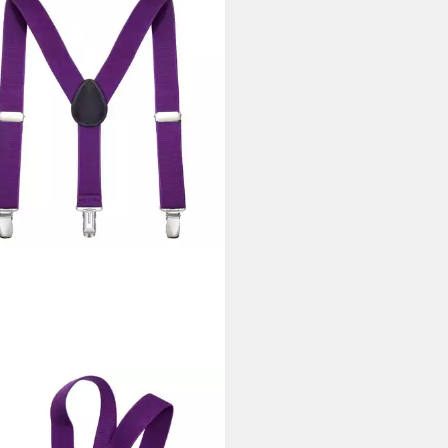
DON
nträger DonDon Jungen
nträger Fliegen Set für Kinder