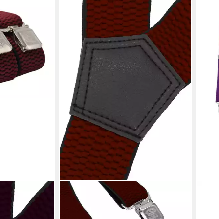
FABIO FARINI
DON
tes Y-Design
Hosenträger mit passender Fliege
Hose
starken
als Set 4cm Y-Form für Herren Pack
Hose