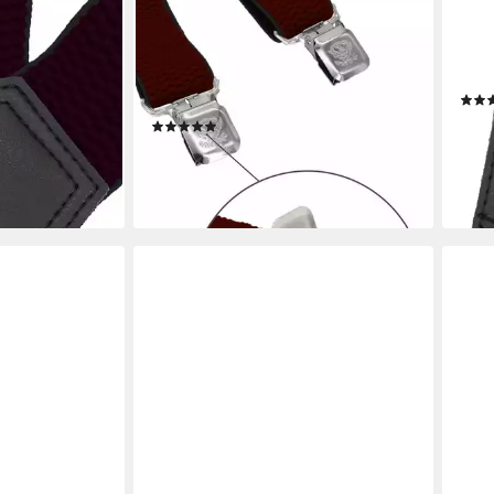
FABIO FARINI
FABI
tes Y-Design
Hosenträger mit passender Fliege
Hose
starken
als Set 4cm Y-Form für Herren Pack
vers
beere
Brombeere 4cm Hosenträger -
Clip
Brombeer Gemusterter Fliege
29,9
(3)
en bei dir
liefe
27,90 €
lieferbar - in 3-4 Werktagen bei dir
+13