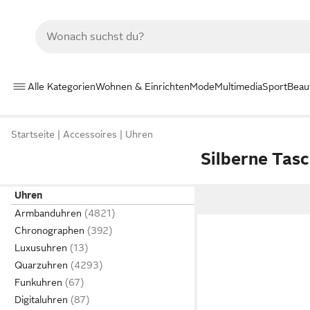
Alle Kategorien
Wohnen & Einrichten
Mode
Multimedia
Sport
Beau
Startseite
Accessoires
Uhren
Silberne Tas
Uhren
Armbanduhren
Chronographen
Luxusuhren
Quarzuhren
Funkuhren
Digitaluhren