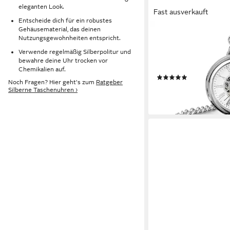
eleganten Look.
Fast ausverkauft
Entscheide dich für ein robustes
Gehäusematerial, das deinen
HERMANN JÄCKLE
Nutzungsgewohnheiten entspricht.
Taschenuhr „Wien“ – S
Verwende regelmäßig Silberpolitur und
Handaufzug, Mineralgla
bewahre deine Uhr trocken vor
und Reiseetui), Made
Chemikalien auf.
(1)
Noch Fragen? Hier geht's zum
Ratgeber
229,95 €
Silberne Taschenuhren ›
lieferbar - in 2-3 Werktag