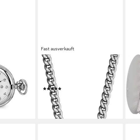
Fast ausverkauft
REGENT
REG
" Quarz mit
Kettenuhr P766, (Set, 2-tlg., mit dazu
Tasc
 inkl. Kette &
passender Kette), Quarzuhr,
2-tl
Damenuhr
Herr
(3)
Gesc
89,90 €
131,
en bei dir
lieferbar - in 1-2 Werktagen bei dir
-11%
liefe