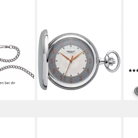
REGENT
HER
 2-tlg., mit
Taschenuhr P729-19477729, (Set,
Tasc
ndaufzug,
2-tlg., mit dazu passender Kette),
Hand
Quarzuhr, Herrenuhr, Acrylglas,
Kett
Geschenkidee
Herr
0 €
87,92 €
UVP
109,90 €
149,
-20%
liefe
en bei dir
lieferbar - in 1-2 Werktagen bei dir