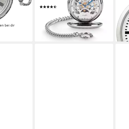
Germany, 50 mm
43mm
(3)
63,6
329,95 €
0 €
liefe
lieferbar - in 2-3 Werktagen bei dir
en bei dir