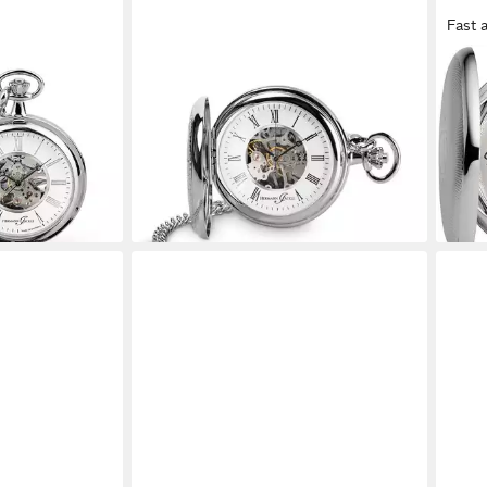
Fast 
HERMANN JÄCKLE
REG
kelett,
Taschenuhr "Bayreuth II", Skelett-
Tasc
s, (mit Kette
Handaufzug, Mineralglas, 50 mm, inkl.
Kett
 in Germany
Kette & Reiseetui – Edle Herrenuhr
Mond
140,
im klassischen Design
149,95 €
-11%
en bei dir
lieferbar - in 2-3 Werktagen bei dir
liefe