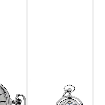
HERMANN JÄCKLE
REG
57740, (Set,
Taschenuhr "Calw" Skelett-Design,
Tasc
nder Kette),
Handaufzug, Mineralglas, mit extra
Dame
, Acrylglas,
starker Kette & Reiseetui – Made in
Herr