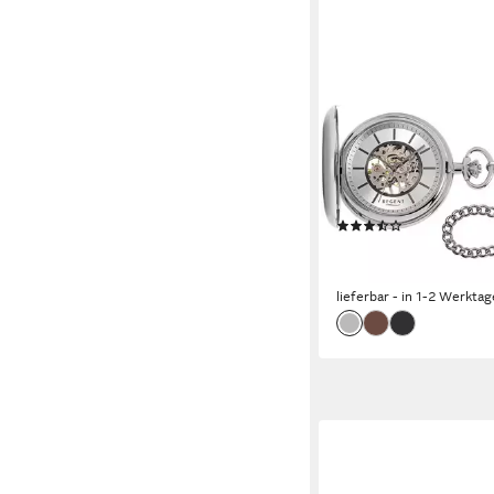
REGENT
Taschenuhr P769, (Set,
Kette), Herrenuhr, Ha
Acrylglas
(2)
ab 154,34 €
UVP
168,0
-8%
lieferbar - in 1-2 Werktag