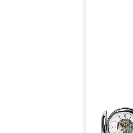
HERMANN JÄCKLE
Taschenuhr "Bayreuth I
Handaufzug, Mineralgla
Kette & Reiseetui – E
im klassischen Design