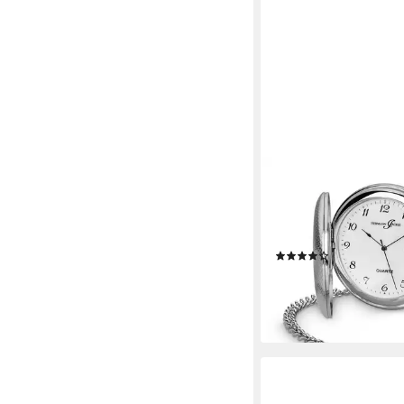
HERMANN JÄCKLE
Taschenuhr "Tübingen
Datumsanzeige, 50 mm,
Reiseetui
(1)
109,95 €
lieferbar - in 2-3 Werktag