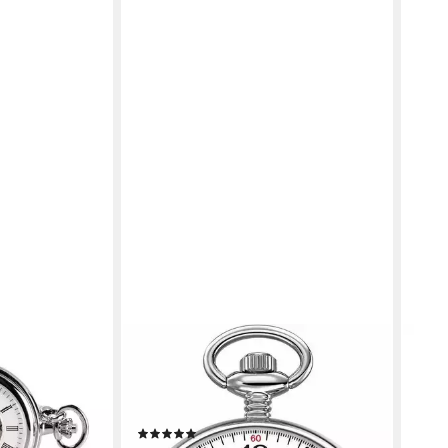
FESTINA
HER
I", Skelett-
Taschenuhr F2019/1, (Set, 2-tlg.,
Tasc
s, 50 mm, inkl.
inkl. Kette), Quarzuhr, Herrenuhr,
Hand
dle Herrenuhr
Datum
star
(4)
Ger