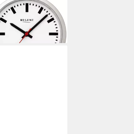
), Metall verchromt, Elegant
1 €
rbar - in 2-3 Werktagen bei dir