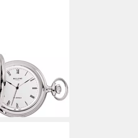
ENT
henuhr P718-19437740, (Set,
g., mit dazu passender Kette),
enuhr, Handaufzug, Acrylglas,
henkidee
72 €
UVP
148,00 €
rbar - in 1-2 Werktagen bei dir