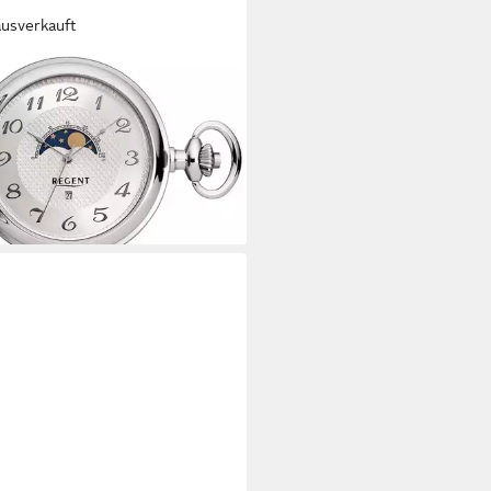
ausverkauft
ENT
henuhr P730, (Set, 2-tlg., mit
e), Quarzuhr, Herrenuhr,
phase, Datum, Acrylglas
62 €
UVP
158,00 €
rbar - in 1-2 Werktagen bei dir