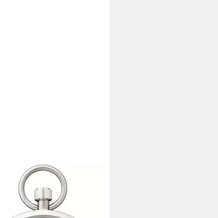
ENT
henuhr Regent Taschenuhr für
n Herren P-41, (Analoguhr),
en Taschenuhr rund, groß (ca.