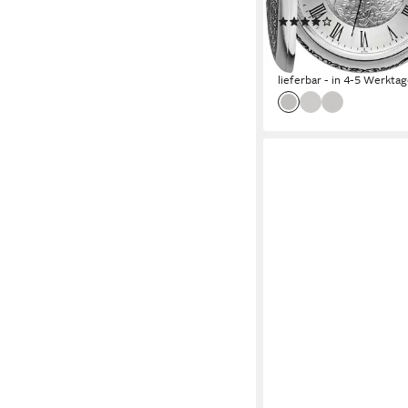
Geschenkidee
(1)
ab 149,95 €
UVP
168,0
-11%
lieferbar - in 4-5 Werktag