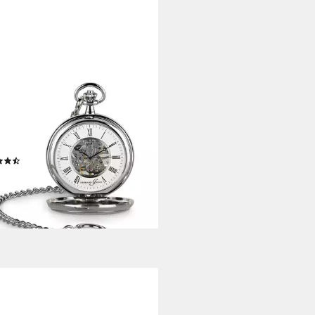
MANN JÄCKLE
henuhr "Bayreuth", Skelett-
aufzug, Mineralglas, 50 mm, inkl.
e & Reiseetui – Klassische
enuhr im Vintage-Stil
(2)
95 €
rbar - in 2-3 Werktagen bei dir