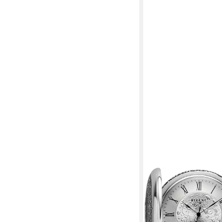
REGENT
Taschenuhr P723-194
2-tlg., mit dazu passe
Herrenuhr, Handaufzug