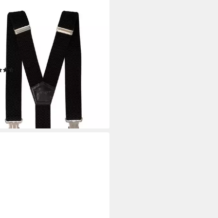
UNFTSENKEL
nträger Power Hosenträger -
tellbar 4cm Y-Form Herren und
n (und Rutschfest, Elastisch) 3
a Starke Clips
(9)
0 €
UVP
20,00 €
rbar - in 5-6 Werktagen bei dir