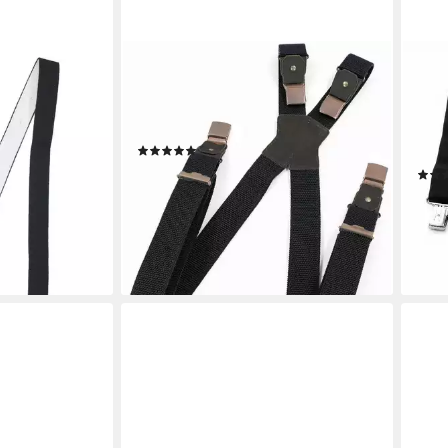
LA CHASSE®
MID
shop
Hosenträger Hosenträger mit extra
Hose
nstellbar,
starken Clips & Gummi
stark
g, Karneval,
Spezialhosenträger Oefele stretch
& El
(5)
Männ
69,99 €
UVP
79,99 €
12,9
-13%
liefe
lieferbar - in 2-3 Werktagen bei dir
en bei dir