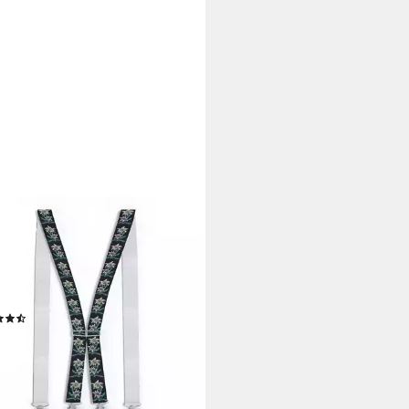
UNFTSENKEL
nträger Hosenträger Edelweiß
ips 3,5cm Breite (Edelweiss
er, X-Form) Rutschfest,
tisch
(6)
9 €
UVP
20,00 €
%
rbar - in 5-6 Werktagen bei dir