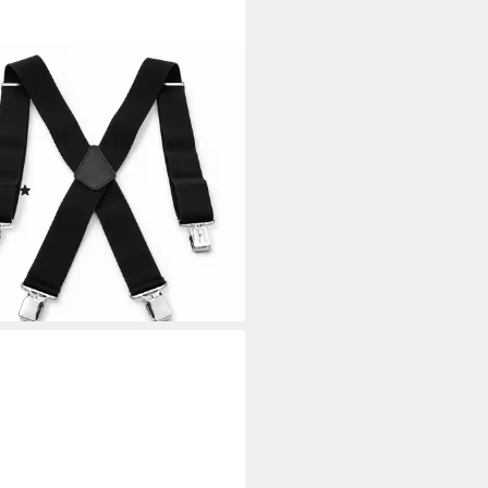
GARD
nträger X-Form mit 4 extra
en Clips, 5 cm Breit, Einstellbar
astisch Einheitsgröße für
er und Frauen
(14)
9 €
rbar - in 2-3 Werktagen bei dir