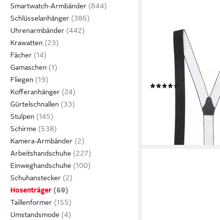
Smartwatch-Armbänder
Schlüsselanhänger
Uhrenarmbänder
SHENKY
Hosenträger shenky-
Krawatten
Hosenhalter 3 Clips (ei
Fächer
robuste Clips) Faschin
Gamaschen
Hochzeit, Arbeit
Fliegen
(8)
Kofferanhänger
16,99 €
UVP
19,90 €
Gürtelschnallen
-15%
Stulpen
lieferbar - in 2-3 Werktag
Schirme
Kamera-Armbänder
Arbeitshandschuhe
Einweghandschuhe
Schuhanstecker
Hosenträger
Taillenformer
Umstandsmode