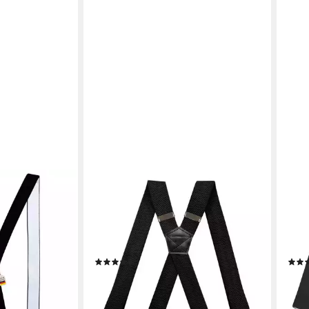
MIRROSI
HEMM
ger mit
Hosenträger 4cm Breites X-Form mit
Hose
 Rutschfest
extra Starken Clipverschluß (hoher
5cm 
buste Clips,
Tragekomfort) Länge verstellbar für
Extr
 - Deutsche
Damen und Herren
Olds
(24)
16,95 €
12,4
UVP
23,95 €
-29%
-26
en bei dir
lieferbar - in 2-3 Werktagen bei dir
liefe