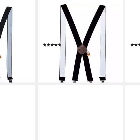
ZUKUNFTSENKEL
ZUK
 Hosenträger -
Hosenträger Hosenträger mit
Hose
& Herren
Echtleder - Elastisch, Rutschfest
Vers
amen und
Herren & Damen (4 Robuste Clips,
Dame
s, Deutsche
X-Form) 3,5cm Breite - Deutsche
extr
(4)
Produktion
12,99 €
16,9
UVP
20,00 €
-35%
-16%
en bei dir
lieferbar - in 5-6 Werktagen bei dir
liefe