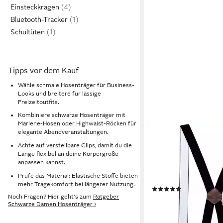
Einsteckkragen
Bluetooth-Tracker
Schultüten
Tipps vor dem Kauf
Wähle schmale Hosenträger für Business-
Looks und breitere für lässige
Freizeitoutfits.
Kombiniere schwarze Hosenträger mit
Marlene-Hosen oder Highwaist-Röcken für
elegante Abendveranstaltungen.
ZUKUNFTSENKEL
Hosenträger Hosenträ
Achte auf verstellbare Clips, damit du die
Länge flexibel an deine Körpergröße
Echtleder - Elastisch,
anpassen kannst.
Herren & Damen (4 Ro
Prüfe das Material: Elastische Stoffe bieten
X-Form) 3,5cm Breite
mehr Tragekomfort bei längerer Nutzung.
(4)
Produktion
Noch Fragen? Hier geht's zum
Ratgeber
12,99 €
UVP
20,00 €
Schwarze Damen Hosenträger ›
-35%
lieferbar - in 5-6 Werktag