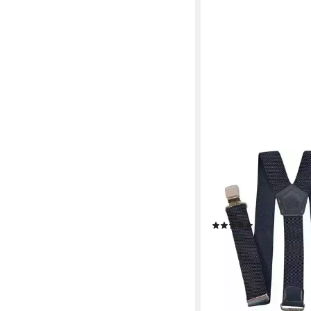
WARE AUS ALLER WELT
Hosenträger schwarz 
Hosenträger 40 mm br
Krallenclips
(3)
12,99 €
lieferbar - in 6-7 Werktag