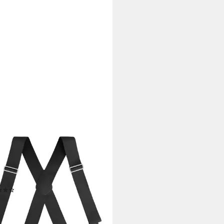
Y FASHION
nträger X-Design - Extra Breit
Hosenträger im X-Design -
a Breite 5cm - Vintage -
chool
(13)
9 €
UVP
16,99 €
%
rbar - in 2-3 Werktagen bei dir