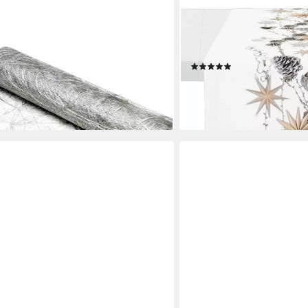
APELT
 Vlies METALLIC Tischläufer
Tischläufer 6204 WINTER
m
Weihnachten (1-tlg), Digita
(14)
31,99 €
en bei dir
lieferbar - in 3-4 Werktagen be