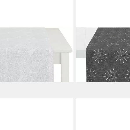
APELT
istmas Elegance, Weihnachtsdeko,
Tischläufer 6302 CHRIST
Weihnachten (1-tlg), Lur
30,99 €
UVP
41,95 €
-26%
en bei dir
lieferbar - in 3-4 Werktagen be