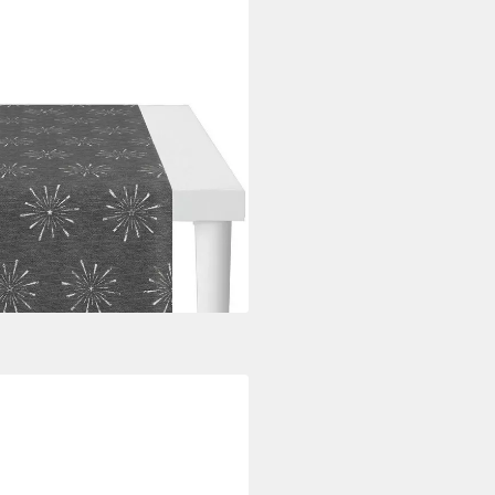
MAS GLAM, Weihnachtsdeko,
ex-Jacquardgewebe
i dir