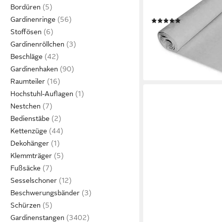
Bordüren
(1-tlg)
Gardinenringe
(37)
ab 9,95 €
Stoffösen
lieferbar - in 6-8 Werktag
Gardinenröllchen
+10
Beschläge
Gardinenhaken
Raumteiler
Hochstuhl-Auflagen
Nestchen
Bedienstäbe
Kettenzüge
Dekohänger
Klemmträger
Fußsäcke
Sesselschoner
Beschwerungsbänder
Schürzen
Gardinenstangen