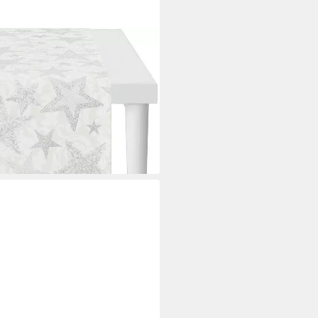
MAS GLAM, Weihnachtsdeko,
ex-Jacquardgewebe
i dir