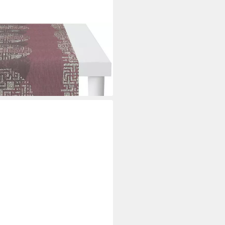
LE, Jacquard (1-tlg)
i dir