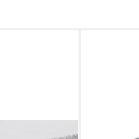
DEKO AS
Tischband - 30cm metallic silber -
Tischläufer Sizoweb Tischl