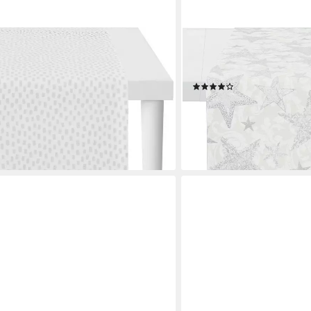
APELT
HRISTMAS ELEGANCE,
Tischläufer 4711 CHRIST
achten (1-tlg), Lurex-
Weihnachten (1-tlg), Lur
(1)
28,99 €
UVP
39,95 €
-27%
en bei dir
lieferbar - in 3-4 Werktagen be