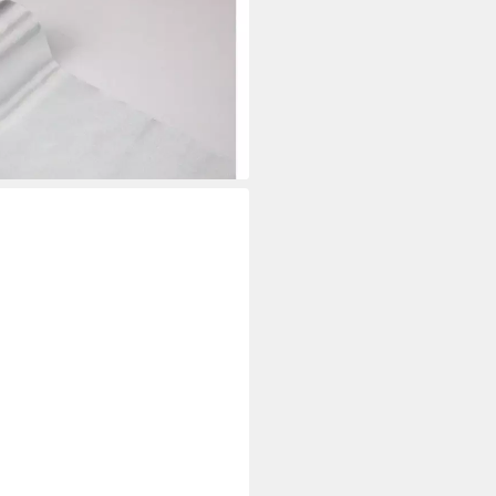
x 9m
i dir