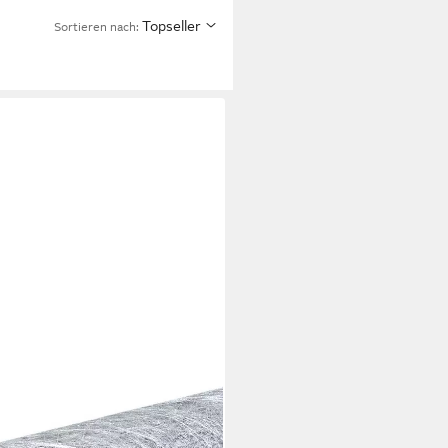
Topseller
Sortieren nach:
äufer - silber - 30cm - 25m 64