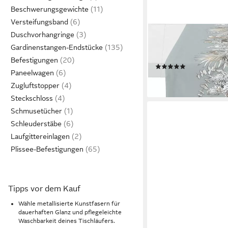
Beschwerungsgewichte
Versteifungsband
APELT
Duschvorhangringe
Tischläufer 6304 CH
Gardinenstangen-Endstücke
Weihnachten (1-tlg), D
Befestigungen
(1)
Paneelwagen
29,95 €
lieferbar - in 3-4 Werktag
Zugluftstopper
Steckschloss
Schmusetücher
Schleuderstäbe
Laufgittereinlagen
Plissee-Befestigungen
Tipps vor dem Kauf
Wähle metallisierte Kunstfasern für
dauerhaften Glanz und pflegeleichte
Waschbarkeit deines Tischläufers.