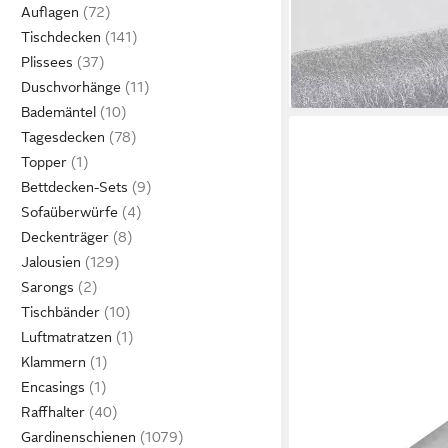
Rolle 5m - 67 002-5M 3
Auflagen
Strapazierfähig
Tischdecken
7,99 €
Plissees
(1,60 €/ 1 m)
lieferbar - in 3-4 Werktag
Duschvorhänge
Bademäntel
Tagesdecken
Topper
Bettdecken-Sets
Sofaüberwürfe
Deckenträger
Jalousien
Sarongs
Tischbänder
Luftmatratzen
Klammern
Encasings
Raffhalter
HAUS UND DEKO
Gardinenschienen
Tischläufer Tischläufe