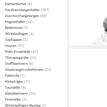
Hamamtücher
S.I. ZWARTZ BV
Gardinenstangenhalter
Tischläufer SIZOWEB®
Duschvorhangstangen
Tischband 30cm/25
Magnethalter
ab 22,95 €
Betthimmel
(0,92 €/ 1 m)
lieferbar - in 2-3 Werktag
Wickelauflagen
Topflappen
Hussen
Rollo-Ersatzteile
Therapiegeräte
Stoffklammern
Staubsaugerzubehörsets
Faltenclip
Klebeträger
Saunakilts
Dekoklammern
Feststeller
Wickelauflagen-Bezüge