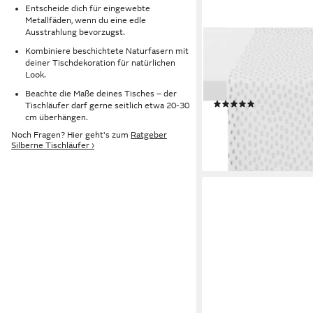
Entscheide dich für eingewebte
Metallfäden, wenn du eine edle
Ausstrahlung bevorzugst.
APELT
Kombiniere beschichtete Naturfasern mit
Tischläufer 9601 C
deiner Tischdekoration für natürlichen
Weihnachtsdeko, Weihn
Look.
Jacquardgewebe
Beachte die Maße deines Tisches – der
(1)
Tischläufer darf gerne seitlich etwa 20-30
36,95 €
cm überhängen.
lieferbar - in 3-4 Werktag
Noch Fragen? Hier geht's zum
Ratgeber
Silberne Tischläufer ›