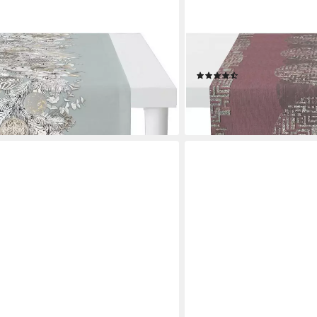
APELT
RISTMAS GLAM, Weihnachtsdeko,
Tischläufer 2718 LOFT STY
(3)
igitaldruck
36,95 €
lieferbar - in 3-4 Werktagen be
en bei dir