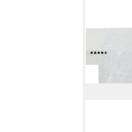
APELT
Tischläufer 3002 Chr
Weihnachten (1-tlg)
(11)
26,95 €
lieferbar - in 3-4 Werktag