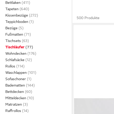
Bettlaken
Tapeten
Kissenbezüge
500 Produkte
Teppichboden
Bezüge
Fußmatten
Tischsets
Tischläufer
Wohndecken
Schlafsäcke
Rollos
Waschlappen
Sofaschoner
Badematten
Bettdecken
Mitteldecken
DEKO AS
Matratzen
Tischläufer Spiderweb 
Raffrollos