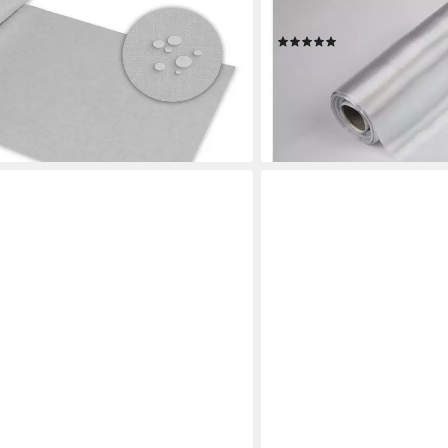
Tischdeko Schleife 12cm 
(2)
2,09 €
UVP
2,99 €
en bei dir
-30%
lieferbar - in 4-5 Werktagen be
+5