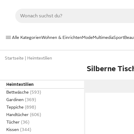
Alle Kategorien
Wohnen & Einrichten
Mode
Multimedia
Sport
Beau
Startseite
Heimtextilien
Silberne Tisc
Heimtextilien
Bettwäsche
Gardinen
Teppiche
Handtücher
Tücher
Kissen