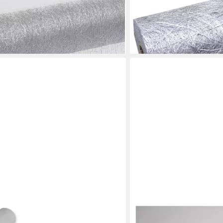
00 (1-tlg, 1 Rolle Tischläufer),
003-R 300
24,95 €
(1,00 €/ 1 m)
lieferbar - in 3-4 Werktagen be
en bei dir
JIREX TRADING COMPANY
r rechteckig Leinenoptik beschichtet
Tischläufer Satin Tischlä