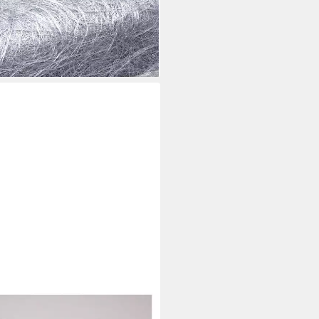
i dir
ufer Tischband Deko Band