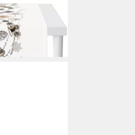
WELT, Weihnachtsdeko,
ldruck
i dir