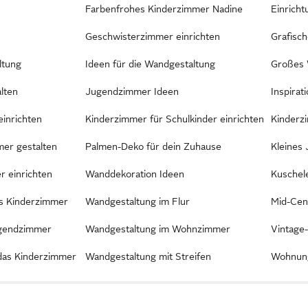
Farbenfrohes Kinderzimmer Nadine
Einrich
Geschwisterzimmer einrichten
Grafisc
ltung
Ideen für die Wandgestaltung
Großes 
lten
Jugendzimmer Ideen
Inspirat
einrichten
Kinderzimmer für Schulkinder einrichten
Kinderz
er gestalten
Palmen-Deko für dein Zuhause
Kleines
 einrichten
Wanddekoration Ideen
Kuschel
as Kinderzimmer
Wandgestaltung im Flur
Mid-Cen
ugendzimmer
Wandgestaltung im Wohnzimmer
Vintage
das Kinderzimmer
Wandgestaltung mit Streifen
Wohnung