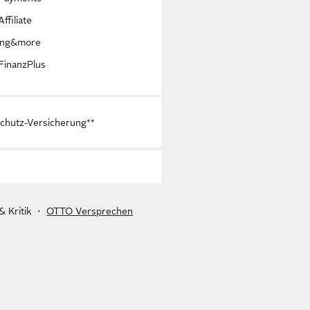
ffiliate
ing&more
inanzPlus
chutz-Versicherung**
& Kritik
・
OTTO Versprechen