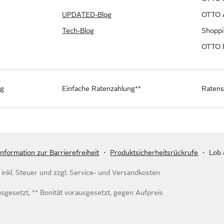
UPDATED-Blog
OTTO A
Tech-Blog
Shopp
OTTO F
ng
Einfache Ratenzahlung**
Ratens
Information zur Barrierefreiheit
・
Produktsicherheitsrückrufe
・
Lob 
inkl. Steuer und zzgl.
Service- und Versandkosten
usgesetzt, ** Bonität vorausgesetzt, gegen Aufpreis