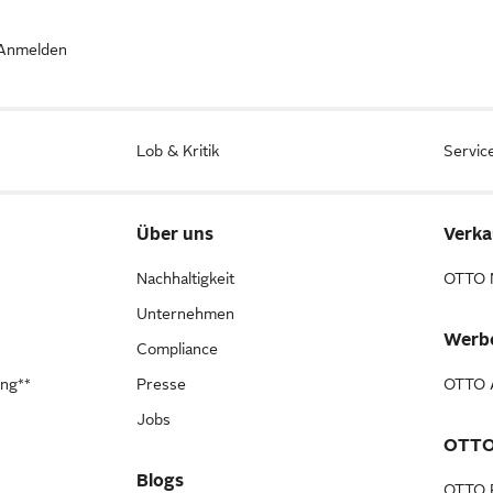
Anmelden
Lob & Kritik
Servic
Über uns
Verka
Nachhaltigkeit
OTTO 
Unternehmen
Werb
Compliance
ung**
Presse
OTTO A
Jobs
OTTO
Blogs
OTTO 