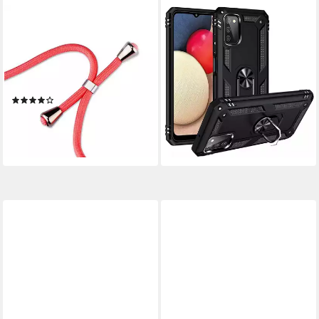
BETTERFON
NUMERVA
Handykette für Samsung
Handyhülle Schutz Hülle für
Galaxy Modelle Hülle mit Band
Samsung Galaxy S22 Plus,
& Kordel Stoßfest, Stoßfestes
Outdoor Case Panzer Hülle
TPU-Case + verstellbares PP-
Bumper Cover
(1)
9,90 €
Handyband
ab 7,79 €
lieferbar - in 2-3 Werktagen bei dir
lieferbar - in 2-3 Werktagen bei dir
+3