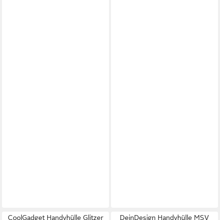
CoolGadget Handyhülle Glitzer
DeinDesign Handyhülle MSV