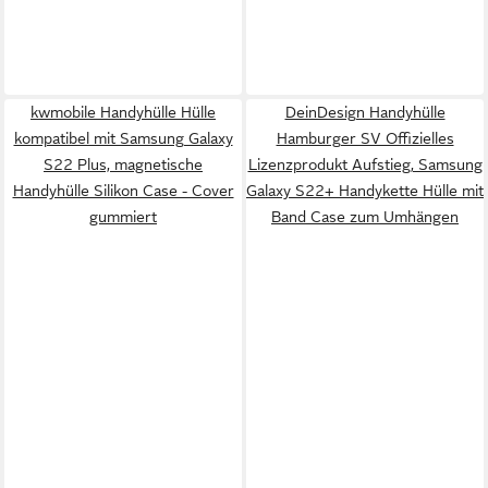
kwmobile Handyhülle Hülle
DeinDesign Handyhülle
kompatibel mit Samsung Galaxy
Hamburger SV Offizielles
S22 Plus, magnetische
Lizenzprodukt Aufstieg, Samsung
Handyhülle Silikon Case - Cover
Galaxy S22+ Handykette Hülle mit
gummiert
Band Case zum Umhängen