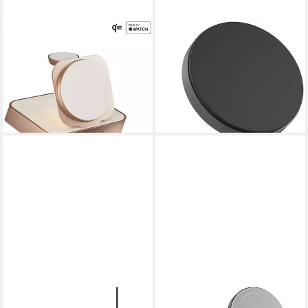
ZENS
ZENS
Nightstand Charger Pro 2
Pro 1 Smartphone-Ladegerät
39,90 €
Smartphone-Ladegerät
lieferbar - in 3-4 Werktagen bei dir
99,99 €
lieferbar - in 3-4 Werktagen bei dir
ZENS
ZENS