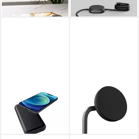
93,39 €
49,99 €
lieferbar - in 5-6 Werktagen bei dir
lieferbar - in 5-6 Werktagen bei dir
ZENS
ZENS
Powerbank 10000 mAh, Volle
Handy-Dockingstation Office
MagSafe Kompatibilität durch
Charger 2
89,99 €
eingebaute Magnete
leider ausverkauft
95,19 €
lieferbar - in 4-5 Werktagen bei dir