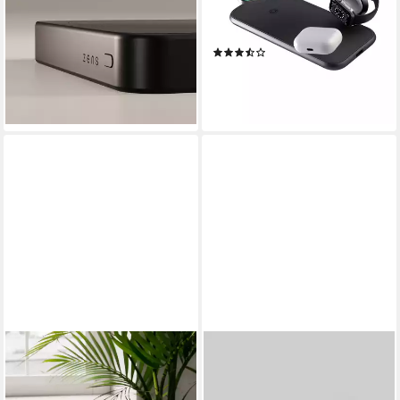
schwarz Powerbank
Apple Watch, Netzteil + Kabel
64,69 €
79,99 €
inklusive)
(2)
-19%
ab 79,99 €
UVP
109,99 €
lieferbar - in 5-6 Werktagen bei dir
-27%
leider ausverkauft
ZENS
ZENS
Charging Cable USB C-C Pro
Charging Cable USB C-C Pro
3, schwarz Powerbank
2, schwarz Powerbank