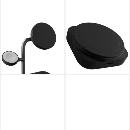
ZENS
ZENS
Office Charger Pro 3
Travel Charger Pro 2
Ladestation
Ladestation
(1)
124,98 €
89,97 €
lieferbar - in 3-4 Werktagen bei dir
lieferbar - in 3-4 Werktagen bei dir