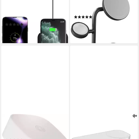
Einzelnes schnelles kabelloses
4-in-1 MagSafe + Watch
Ladegerät Slim-Line
Wireless Ladestation
(1)
Smartphone-Ladegerät
159,97 €
(2)
lieferbar - in 3-4 Werktagen bei dir
19,63 €
lieferbar - in 3-4 Werktagen bei dir
ZENS
ZENS
Wireless Charging Adapter
Quattro Charger Pro 4
Wireless Charger
Ladestation