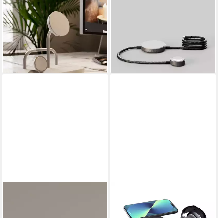
ZENS
ZENS
4-1 Wireless Charger 60W
Charging Cable Pro 2,
USB C, weiß Powerbank
schwarz Powerbank
143,89 €
67,36 €
159,99 €
lieferbar - in 5-6 Werktagen bei dir
-10%
lieferbar - in 5-6 Werktagen bei dir
ZENS
ZENS
Slim Qi2 Aluminium
Dual+Watch Induktions-
Powerbank 10.000 mAh,
Ladegerät (Für 2 Geräte +