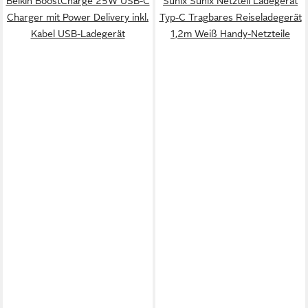
Belkin BoostCharge 25W USB-C
Sunix Sunix Netzteil Ladegerät
Charger mit Power Delivery inkl.
Typ-C Tragbares Reiseladegerät
Kabel USB-Ladegerät
1,2m Weiß Handy-Netzteile