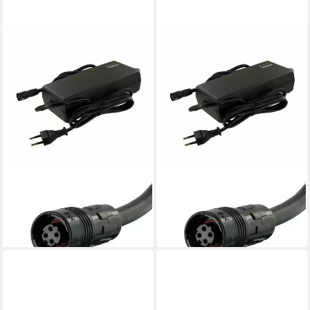
YAMAHA
YAMAHA
Batterie-Ladegerät
Batterie-Ladegerät
159,85 €
159,85 €
lieferbar - in 3-4 Werktagen bei dir
lieferbar - in 3-4 Werktagen bei dir