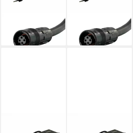
YAMAHA
YAMAHA
Batterie-Ladegerät
Batterie-Ladegerät
159,85 €
159,85 €
lieferbar - in 3-4 Werktagen bei dir
lieferbar - in 3-4 Werktagen bei dir