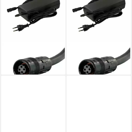
YAMAHA
YAMAHA
Batterie-Ladegerät
Batterie-Ladegerät
159,85 €
159,85 €
lieferbar - in 3-4 Werktagen bei dir
lieferbar - in 3-4 Werktagen bei dir