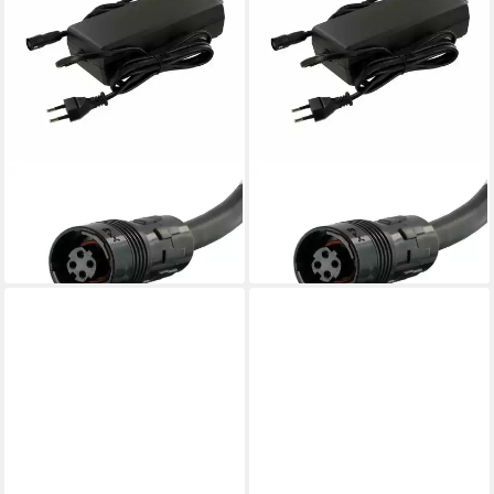
YAMAHA
YAMAHA
Batterie-Ladegerät
Batterie-Ladegerät
159,85 €
159,85 €
lieferbar - in 3-4 Werktagen bei dir
lieferbar - in 3-4 Werktagen bei dir