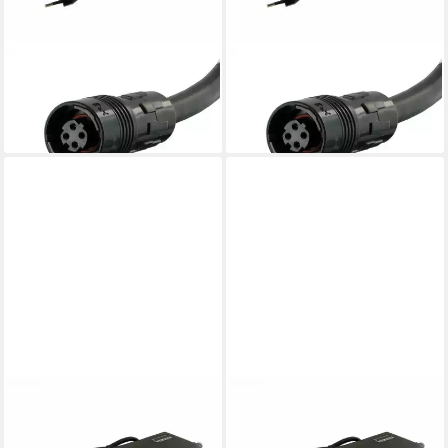
YAMAHA
YAMAHA
Batterie-Ladegerät
Batterie-Ladegerät
159,85 €
159,85 €
lieferbar - in 3-4 Werktagen bei dir
lieferbar - in 3-4 Werktagen bei dir