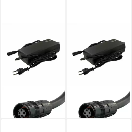
YAMAHA
YAMAHA
Batterie-Ladegerät
Batterie-Ladegerät
159,85 €
159,85 €
lieferbar - in 3-4 Werktagen bei dir
lieferbar - in 3-4 Werktagen bei dir