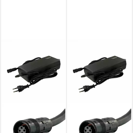
YAMAHA
YAMAHA
Batterie-Ladegerät
Batterie-Ladegerät
159,85 €
159,85 €
lieferbar - in 3-4 Werktagen bei dir
lieferbar - in 3-4 Werktagen bei dir