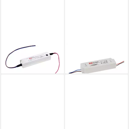
MEANWELL
MEANWELL
PC-Netzteil
PC-Netzteil
44,88 €
104,72 €
lieferbar - in 5-6 Werktagen bei dir
lieferbar - in 5-6 Werktagen bei dir