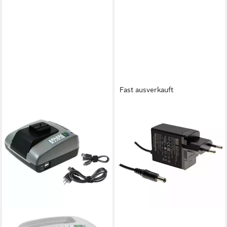
Fast ausverkauft
MEANWELL
MEAN WELL NGE18E24-P1J
Steckernetzteil, Festspannung
18 W Steckernetzteil
16,72 €
lieferbar - in 2-3 Werktagen bei dir