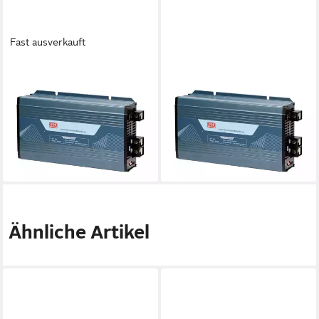
Fast ausverkauft
MEANWELL
MEANWELL
MEAN WELL Bleiakku-
MEAN WELL Bleiakku-
Ladegerät NPB-750-24 24 V
Ladegerät NPB-1700-48 48
Ladestrom (max) 22.5 A
V Ladestrom (max) 25 A
Bleiakku-Ladegerät
Bleiakku-Ladegerät
217,27 €
401,75 €
lieferbar - in 2-3 Werktagen bei dir
lieferbar - in 2-3 Werktagen bei dir
Ähnliche Artikel