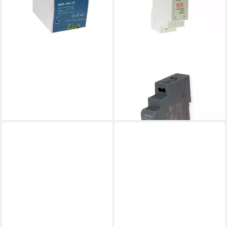
MEANWELL
PC-Netzteil
92,86 €
lieferbar - in 5-6 Werktagen bei dir