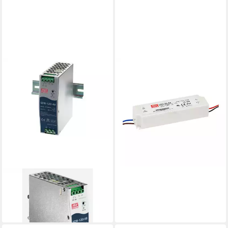
MEANWELL
"LPV-35-24" 24V, Einbau,
35W, Niedervolt, IP67 LED
Trafo
102,89 €
lieferbar - in 5-6 Werktagen bei dir
MEANWELL
PC-Netzteil
128,20 €
lieferbar - in 5-6 Werktagen bei dir