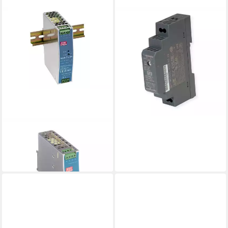
MEANWELL
PC-Netzteil
101,19 €
lieferbar - in 5-6 Werktagen bei dir
MEANWELL
PC-Netzteil
66,22 €
lieferbar - in 5-6 Werktagen bei dir