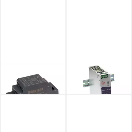
MEANWELL
MEANWELL
PC-Netzteil
PC-Netzteil
129,98 €
174,29 €
lieferbar - in 5-6 Werktagen bei dir
lieferbar - in 2-3 Werktagen bei dir