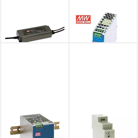
MEANWELL
MEANWELL
PC-Netzteil
PC-Netzteil
75,73 €
85,25 €
lieferbar - in 5-6 Werktagen bei dir
lieferbar - in 5-6 Werktagen bei dir
MEANWELL
PC-Netzteil
299,38 €
lieferbar - in 5-6 Werktagen bei dir