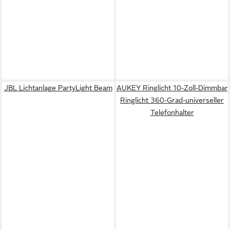
JBL Lichtanlage PartyLight Beam
AUKEY Ringlicht 10-Zoll-Dimmbar
Ringlicht 360-Grad-universeller
Telefonhalter