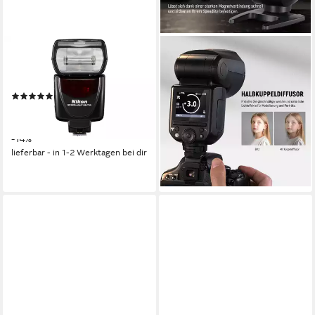
NIKON
NEEWER
SB-700 Aufsteckblitz,
Z2-N Blitz für Nikon mit HSS
(Überhitzungsschutz)
& 3000mAh Akku
(10)
Aufsteckblitz, (TTL/M Modus
ab 300,05 €
UVP
349,00 €
Schalter)
14,90 €
mtl. in 24 Raten
199,99 €
UVP
235,99 €
-14%
18,27 €
mtl. in 12 Raten
lieferbar - in 1-2 Werktagen bei dir
-15%
lieferbar - in 3-4 Werktagen bei dir