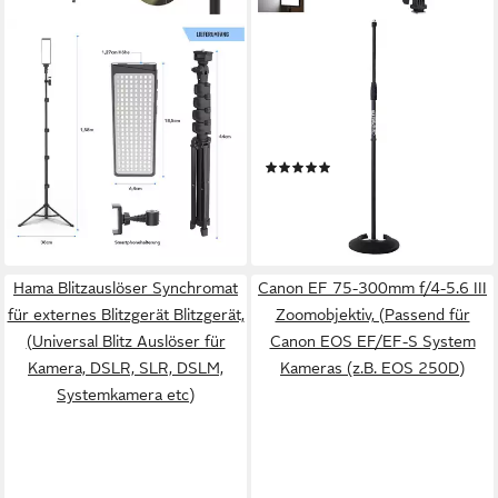
DIGIPOWER
NEEWER
DPS-TPL hochwertige
Videoleuchte Neewer
Beleuchtung, Studiolicht
Dauerlicht NL192AI LED mit
Studio-Stativ-Blitz
Stativ und Kugelgelenk,
179,99 €
UVP
349,00 €
Videografie, Fotografie,
16,44 €
mtl. in 12 Raten
(2)
Content-Creator,
98,90 €
-48%
UVP
109,00 €
Filmemacher
lieferbar - in 3-4 Werktagen bei dir
-9%
lieferbar - in 2-3 Werktagen bei dir
Hama Blitzauslöser Synchromat
Canon EF 75-300mm f/4-5.6 III
für externes Blitzgerät Blitzgerät,
Zoomobjektiv, (Passend für
(Universal Blitz Auslöser für
Canon EOS EF/EF-S System
Kamera, DSLR, SLR, DSLM,
Kameras (z.B. EOS 250D)
Systemkamera etc)