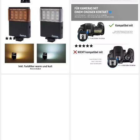
HAMA
NEEWER
LED Panel Flächen-Lampe
TT560 Blitz für Canon, Sony,
Video-Leuchte Foto-Licht
Nikon DSLR mit Tasche &
Blitzgerät, (Kamera-Licht)
Zubehör Blitzgerät, (eine 8
(2)
stufige Leistungsregelung)
18,90 €
UVP
75,00 €
(1)
51,98 €
-75%
UVP
73,99 €
lieferbar - in 2-3 Werktagen bei dir
-30%
lieferbar - in 3-4 Werktagen bei dir