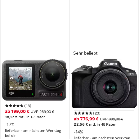
Sehr beliebt
DJI
CANON
Osmo Action 4 Standard
EOS R50 + RF-S 18-45mm
Combo Camcorder
F4.5-6.3 IS STM Kit
Systemkamera
4K Ultra HD
Auflösung Video
microSD
Speicherformat
24,2 MP
Auflösung Foto
10 MP
Auflösung Foto
4K Ultra HD
Auflösung Video
18-45 mm
Brennweite
(13)
ab 199,00 €
UVP
239,00 €
(23)
18,17 €
mtl. in 12 Raten
ab 776,99 €
UVP
899,00 €
-17%
22,56 €
mtl. in 48 Raten
lieferbar - am nächsten Werktag
-14%
bei dir
lieferbar - am nächsten Werktag