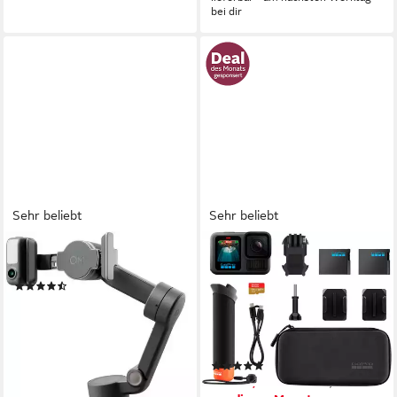
bei dir
Sehr beliebt
Sehr beliebt
DJI
GOPRO
OSMO MOBILE 7 Pro Gimbal
HERO13 Black + Zubehör-
(28)
Bundle Action Cam
ab 109,00 €
5,3K
Auflösung Video
9,96 €
mtl. in 12 Raten
microSD
Speicherformat
lieferbar in 6 Wochen
27 MP
Auflösung Foto
(24)
ab 369,99 €
UVP
499,99 €