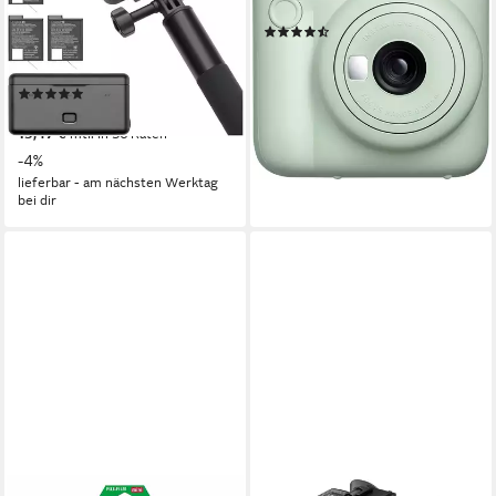
60 mm
Brennweite
4K Ultra HD
Auflösung Video
(29)
microSD
Speicherformat
74,10 €
UVP
89,99 €
40 MP
Auflösung Foto
-18%
(26)
lieferbar - am nächsten Werktag
ab 431,26 €
UVP
449,00 €
bei dir
15,47 €
mtl. in 36 Raten
-4%
lieferbar - am nächsten Werktag
bei dir