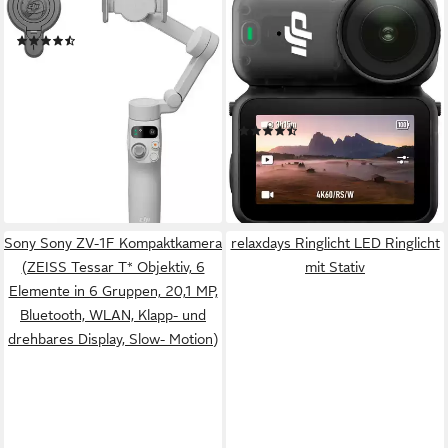
DJI
DJI
Osmo Mobile 7 Gimbal
DJI Osmo Nano Standard
(5)
Combo (128GB) Camcorder
ab 79,00 €
4K Ultra HD
Auflösung Video
lieferbar - am nächsten Werktag
microSD
Speicherformat
bei dir
35 MP
Auflösung Foto
(12)
ab 306,40 €
15,22 €
mtl. in 24 Raten
lieferbar - am nächsten Werktag
bei dir
Sony Sony ZV-1F Kompaktkamera
relaxdays Ringlicht LED Ringlicht
(ZEISS Tessar T* Objektiv, 6
mit Stativ
Elemente in 6 Gruppen, 20,1 MP,
Bluetooth, WLAN, Klapp- und
drehbares Display, Slow- Motion)