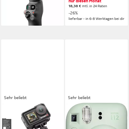
nur diesen Monat
18,38 €
mtl. in 24 Raten
-26%
lieferbar - in 6-8 Werktagen bei dir
Sehr beliebt
Sehr beliebt
DJI
FUJIFILM
Osmo Action 5 Pro
Instax Mini 12
Adventure Combo Action
Sofortbildkamera
Cam