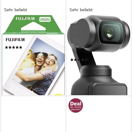
Sehr beliebt
Sehr beliebt
FUJIFILM
DJI
Sofortbildfilm Instax Mini Film
Osmo Pocket 3 Kreativ
Doppelpack, 20 (Packung 2-
Combo Camcorder
St)
4K Ultra HD
Auflösung Video
(44)
2 drehbar
Monitor
ab 19,99 €
microSD
Speicherformat
lieferbar - in 1-2 Werktagen bei dir
(56)
ab 399,00 €
UVP
549,00 €
19,82 €
mtl. in 24 Raten
-27%
lieferbar - am nächsten Werktag
bei dir