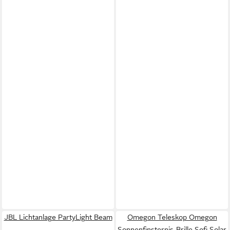
JBL Lichtanlage PartyLight Beam
Omegon Teleskop Omegon
Sonnenfinsternis-Brille Sofi Solar