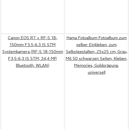
Canon EOS R7 + RF-S 18-
Hama Fotoalbum Fotoalbum zum
150mm F3.5-6.3 IS STM
selber Einkleben, zum
Systemkamera (RF-S 18-150mm
Selbstgestalten, 25x25 cm, Grau,
F3,5-6,3 IS STM, 34,4 MP,
Mit 50 schwarzen Seiten, Kleben,
Bluetooth, WLAN)
Memories, Goldprägung,
universell