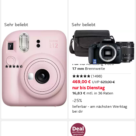
Sehr beliebt
Sehr beliebt
FUJIFILM
CANON
Instax Mini 12
EOS 2000D Kit
Sofortbildkamera
Spiegelreflexkamera
60 mm
Brennweite
24,1 MP
Auflösung Foto
Full-HD
Auflösung Video
(37)
17 mm
Brennweite
ab 74,87 €
UVP
89,99 €
(1498)
-17%
469,00 €
UVP
629,00 €
lieferbar - am nächsten Werktag
nur bis Dienstag
bei dir
16,83 €
mtl. in 36 Raten
-25%
lieferbar - am nächsten Werktag
bei dir