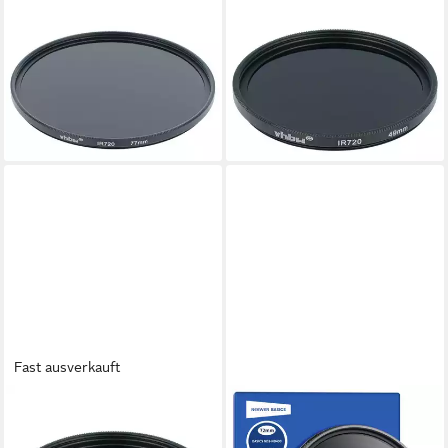
VHBW
VHBW
für Digitalkamera / Kamera
passend für Canon
Infrarotfilter
PowerShot G7X Mark III
31,99 €
Digitalkamera / Kamera
lieferbar - in 4-5 Werktagen bei dir
Infrarotfilter
22,99 €
lieferbar - in 4-5 Werktagen bei dir
Fast ausverkauft
VHBW
NEEWER
passend für Canon
NW SERIES A 67mm