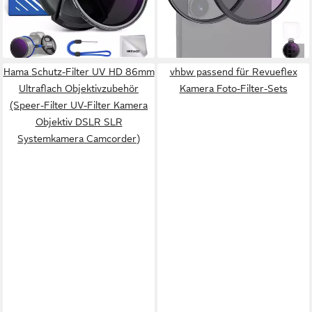
29,99 €
40,99 €
mehrschichtiges optisches
UVP
34,99 €
die Farbsättigung erhöht)
UVP
45,99 €
Glas)
-14%
-11%
lieferbar - in 4-5 Werktagen bei dir
lieferbar - in 4-5 Werktagen bei dir
Hama Schutz-Filter UV HD 86mm
vhbw passend für Revueflex
Ultraflach Objektivzubehör
Kamera Foto-Filter-Sets
(Speer-Filter UV-Filter Kamera
Objektiv DSLR SLR
Systemkamera Camcorder)