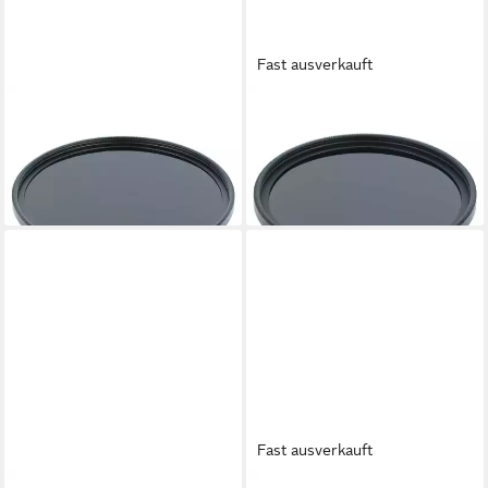
Fast ausverkauft
VHBW
VHBW
für Digitalkamera / Kamera
für Digitalkamera / Kamera
Infrarotfilter
Infrarotfilter
25,99 €
22,99 €
lieferbar - in 4-5 Werktagen bei dir
lieferbar - in 4-5 Werktagen bei dir
Fast ausverkauft