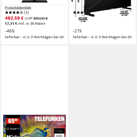
4K Ultra HD
Auflösung
HD-ready
Auflösung
Produktdatenblatt
Produktdatenblatt
(5)
(4)
482,59 €
149,99 €
UVP
889,00 €
UVP
189,99 €
17,31 €
mtl. in 36 Raten
13,70 €
mtl. in 12 Raten
-46%
-21%
lieferbar - in 2-3 Werktagen bei dir
lieferbar - in 2-3 Werktagen bei dir