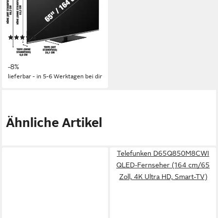
164 cm/65 Zoll
Diagonale
LED
Bildschirmtechnologie
4K Ultra HD
Auflösung
Produktdatenblatt
(1)
440,04 €
UVP
479,99 €
15,79 €
mtl. in 36 Raten
-8%
lieferbar - in 5-6 Werktagen bei dir
Ähnliche Artikel
Telefunken D65Q850M8CWI
QLED-Fernseher (164 cm/65
Zoll, 4K Ultra HD, Smart-TV)