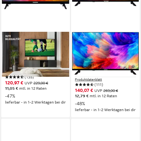
TELEFUNKEN
TELEFUNKEN
L24H550M4I LED-Fernseher
OS-32H71 LCD-LED
Fernseher
60 cm/24 Zoll
Diagonale
LED
Bildschirmtechnologie
80 cm/32 Zoll
Diagonale
HD-ready
Auflösung
LCD
Bildschirmtechnologie
HD-ready
Auflösung
Produktdatenblatt
(135)
Produktdatenblatt
120,97 €
UVP
229,00 €
(111)
11,05 €
mtl. in 12 Raten
140,07 €
UVP
269,00 €
-47%
12,79 €
mtl. in 12 Raten
lieferbar - in 1-2 Werktagen bei dir
-48%
lieferbar - in 1-2 Werktagen bei dir