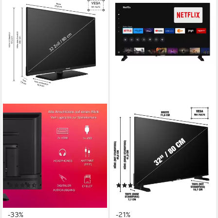
TELEFUNKEN
TELEFUNKEN
XF32N750M LCD-LED
XH32TP900S LCD-LED
Fernseher
Fernseher
80 cm/32 Zoll
Diagonale
80 cm/32 Zoll
Diagonale
LED
Bildschirmtechnologie
LED
Bildschirmtechnologie
Full HD
Auflösung
HD-ready
Auflösung
Produktdatenblatt
Produktdatenblatt
(9)
(4)
179,99 €
149,99 €
UVP
269,99 €
UVP
189,99 €
16,44 €
mtl. in 12 Raten
13,70 €
mtl. in 12 Raten
-33%
-21%