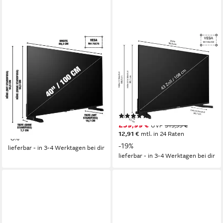
TELEFUNKEN
TELEFUNKEN
XF40TP900S LCD-LED
D43U790B2CW LCD-LED
Fernseher
Fernseher
100 cm/40 Zoll
Diagonale
108 cm/43 Zoll
Diagonale
LED
Bildschirmtechnologie
LED
Bildschirmtechnologie
Full HD
Auflösung
4K Ultra HD
Auflösung
Produktdatenblatt
Produktdatenblatt
(5)
219,99 €
UVP
239,99 €
259,99 €
UVP
319,99 €
20,09 €
mtl. in 12 Raten
12,91 €
mtl. in 24 Raten
-8%
-19%
lieferbar - in 3-4 Werktagen bei dir
lieferbar - in 3-4 Werktagen bei dir