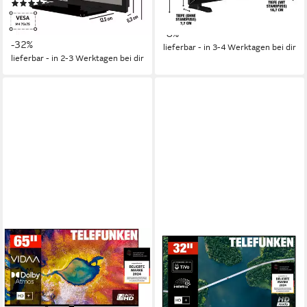
(18)
219,99 €
UVP
239,99 €
189,99 €
UVP
279,99 €
20,09 €
mtl. in 12 Raten
17,35 €
mtl. in 12 Raten
-8%
-32%
lieferbar - in 3-4 Werktagen bei dir
lieferbar - in 2-3 Werktagen bei dir