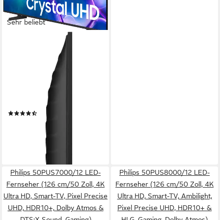
Sehr beliebt
SAMSUNG
GU43U7099FU LED-
Fernseher
108 cm/43 Zoll
Diagonale
LED
Bildschirmtechnologie
4K Ultra HD
Auflösung
Produktdatenblatt
(437)
267,75 €
UVP
499,00 €
13,30 €
mtl. in 24 Raten
-46%
lieferbar - in 1-2 Werktagen bei dir
Philips 50PUS7000/12 LED-
Philips 50PUS8000/12 LED-
Fernseher (126 cm/50 Zoll, 4K
Fernseher (126 cm/50 Zoll, 4K
Ultra HD, Smart-TV, Pixel Precise
Ultra HD, Smart-TV, Ambilight,
UHD, HDR10+, Dolby Atmos &
Pixel Precise UHD, HDR10+ &
DTS:X Sound, Gaming)
HLG, Gaming, Dolby Atmos)