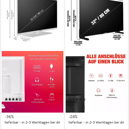
TELEFUNKEN
TELEFUNKEN
XF32N750M-W LCD-LED
XH32P900S LCD-LED
Fernseher
Fernseher
80 cm/32 Zoll
Diagonale
80 cm/32 Zoll
Diagonale
LED
Bildschirmtechnologie
LED
Bildschirmtechnologie
Full HD
Auflösung
HD-ready
Auflösung
Produktdatenblatt
Produktdatenblatt
(7)
(8)
179,99 €
129,99 €
UVP
279,99 €
UVP
169,99 €
16,44 €
mtl. in 12 Raten
11,87 €
mtl. in 12 Raten
-36%
-24%
lieferbar - in 2-3 Werktagen bei dir
lieferbar - in 2-3 Werktagen bei dir