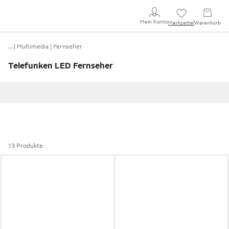
Mein Konto
Merkzettel
Warenkorb
…
Multimedia
Fernseher
Telefunken LED Fernseher
13 Produkte