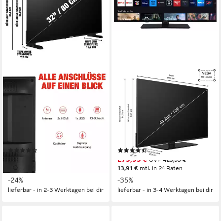
TELEFUNKEN
TELEFUNKEN
XH32P900S LCD-LED
XU43VP750M LCD-LED
Fernseher
Fernseher
80 cm/32 Zoll
Diagonale
108 cm/43 Zoll
Diagonale
LED
Bildschirmtechnologie
LED
Bildschirmtechnologie
HD-ready
Auflösung
4K Ultra HD
Auflösung
Produktdatenblatt
Produktdatenblatt
(8)
(18)
129,99 €
279,99 €
UVP
169,99 €
UVP
429,99 €
11,87 €
mtl. in 12 Raten
13,91 €
mtl. in 24 Raten
-24%
-35%
lieferbar - in 2-3 Werktagen bei dir
lieferbar - in 3-4 Werktagen bei dir