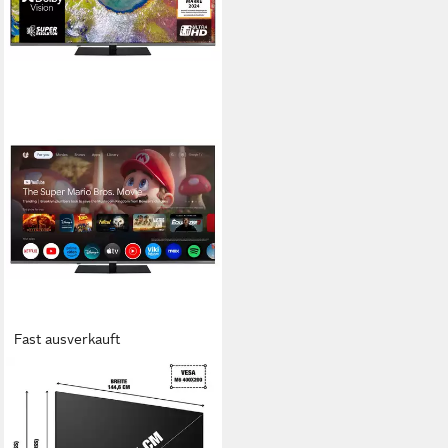
Fast ausverkauft
TELEFUNKEN
D65U980B2CW LED-
Fernseher