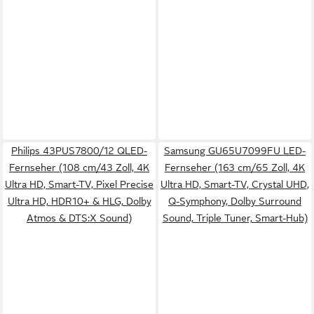
Philips 43PUS7800/12 QLED-
Samsung GU65U7099FU LED-
Fernseher (108 cm/43 Zoll, 4K
Fernseher (163 cm/65 Zoll, 4K
Ultra HD, Smart-TV, Pixel Precise
Ultra HD, Smart-TV, Crystal UHD,
Ultra HD, HDR10+ & HLG, Dolby
Q-Symphony, Dolby Surround
Atmos & DTS:X Sound)
Sound, Triple Tuner, Smart-Hub)