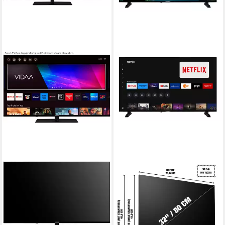
TELEFUNKEN
TELEFUNKEN
D65U975M8CWI LED-
XH32TP900S LCD-LED
Fernseher
Fernseher
164 cm/65 Zoll
Diagonale
80 cm/32 Zoll
Diagonale
LED
Bildschirmtechnologie
LED
Bildschirmtechnologie