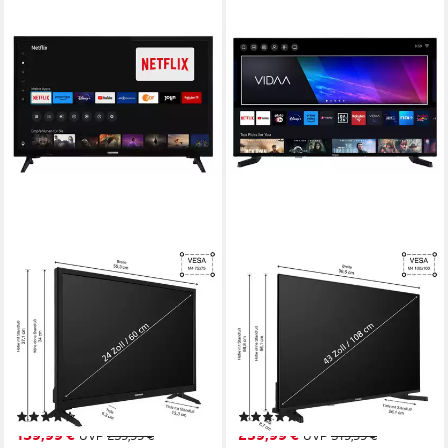
TELEFUNKEN
TELEFUNKEN
XH24TO550S LCD-LED
D43U790B2CW LCD-LED
Fernseher
Fernseher
60 cm/24 Zoll
Diagonale
108 cm/43 Zoll
Diagonale
LED
Bildschirmtechnologie
LED
Bildschirmtechnologie
HD-ready
Auflösung
4K Ultra HD
Auflösung
Produktdatenblatt
Produktdatenblatt
(23)
(5)
139,99 €
259,99 €
UVP
239,99 €
UVP
319,99 €