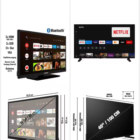
TELEFUNKEN
TELEFUNKEN
XH24AN550MV LCD-LED
XF40TP900S LCD-LED
Fernseher
Fernseher
60 cm/24 Zoll
Diagonale
100 cm/40 Zoll
Diagonale
LED
Bildschirmtechnologie
LED
Bildschirmtechnologie
HD-ready
Auflösung
Full HD
Auflösung
Produktdatenblatt
Produktdatenblatt