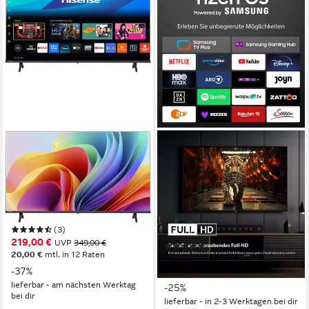
HISENSE
DYON
40E4DS LED-Fernseher
Ultimax 40F-TI LED-
Fernseher
100 cm/40 Zoll
Diagonale
LED
Bildschirmtechnologie
100 cm/40 Zoll
Diagonale
Full HD
Auflösung
LED
Bildschirmtechnologie
Full HD
Auflösung
Produktdatenblatt
(3)
Produktdatenblatt
219,00 €
UVP
349,00 €
(14)
20,00 €
mtl. in 12 Raten
179,99 €
UVP
239,99 €
-37%
16,44 €
mtl. in 12 Raten
lieferbar - am nächsten Werktag
-25%
bei dir
lieferbar - in 2-3 Werktagen bei dir