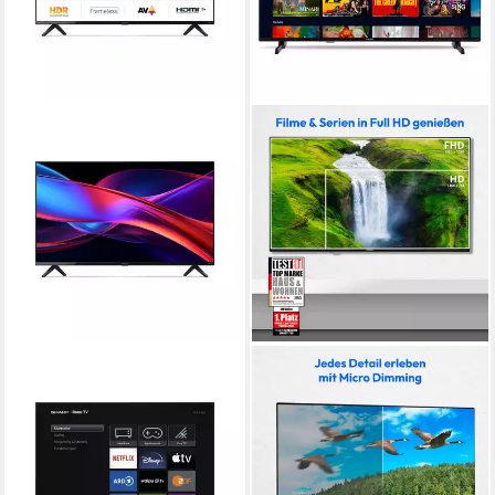
SHARP
MEDION®
2T-C43GDx LED-Fernseher
MD840100 LCD-LED
Fernseher
108 cm/43 Zoll
Diagonale
LED
Bildschirmtechnologie
100.3 cm/40 Zoll
Diagonale
Full HD
Auflösung
LED LCD
Bildschirmtechnologie
1080p Full HD
Auflösung
Produktdatenblatt