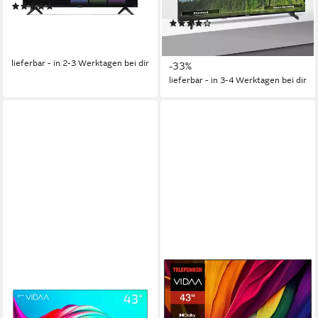
(4)
Produktdatenblatt
219,00 €
UVP
379,00 €
(19)
20,00 €
mtl. in 12 Raten
ab 199,95 €
UVP
299,95 €
-42%
18,26 €
mtl. in 12 Raten
lieferbar - in 2-3 Werktagen bei dir
-33%
lieferbar - in 3-4 Werktagen bei dir