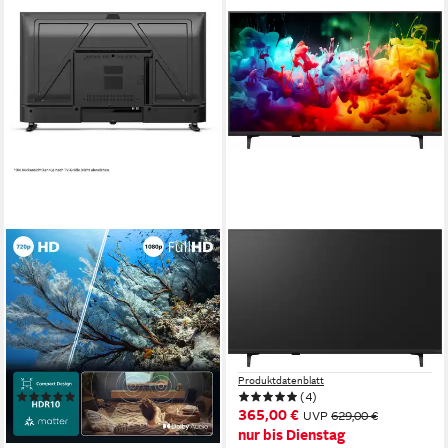
PHILIPS
LG
40PFS6050/12 LED-
43QNED71B6B QNED-
Fernseher
Fernseher
101 cm/40 Zoll
Diagonale
108 cm/43 Zoll
Diagonale
LED
Bildschirmtechnologie
QNED MiniLED
Bildschirmtechnologie
Full HD
Auflösung
4K Ultra HD
Auflösung
Produktdatenblatt
Produktdatenblatt
(5)
(4)
ab 239,99 €
365,00 €
UVP
379,00 €
UVP
629,00 €
21,92 €
mtl. in 12 Raten
nur bis Dienstag