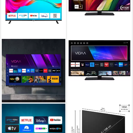
DYON
TELEFUNKEN
SMART 43 VX LED-
XU43VP750M LCD-LED
Fernseher
Fernseher
108 cm/43 Zoll
Diagonale
108 cm/43 Zoll
Diagonale