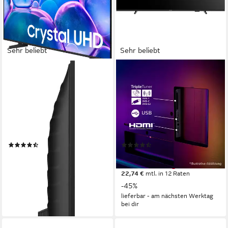
Sehr beliebt
Sehr beliebt
SAMSUNG
PHILIPS
GU43U7099FU LED-
43PUS7000/12 LED-
Fernseher
Fernseher
108 cm/43 Zoll
Diagonale
108 cm/43 Zoll
Diagonale
LED
Bildschirmtechnologie
LED
Bildschirmtechnologie
4K Ultra HD
Auflösung
4K Ultra HD
Auflösung
Produktdatenblatt
Produktdatenblatt
(437)
(161)
267,75 €
249,00 €
UVP
499,00 €
UVP
449,00 €
13,30 €
mtl. in 24 Raten
nur bis Dienstag
22,74 €
mtl. in 12 Raten
-46%
-45%
lieferbar - am nächsten Werktag
bei dir
lieferbar - am nächsten Werktag
bei dir