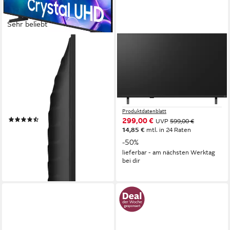
Sehr beliebt
SAMSUNG
LG
GU43U7099FU LED-
43NU850B6LA DLED-
Fernseher
Fernseher
108 cm/43 Zoll
Diagonale
108 cm/43 Zoll
Diagonale
LED
Bildschirmtechnologie
D-LED
Bildschirmtechnologie
4K Ultra HD
Auflösung
4K Ultra HD
Auflösung
Produktdatenblatt
Produktdatenblatt
(437)
299,00 €
UVP
599,00 €
267,75 €
UVP
499,00 €
14,85 €
mtl. in 24 Raten
13,30 €
mtl. in 24 Raten
-50%
-46%
lieferbar - am nächsten Werktag
lieferbar - am nächsten Werktag
bei dir
bei dir