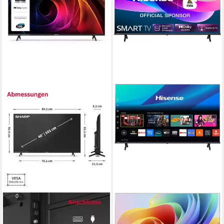
SHARP
HISENSE
40HA1705E LCD-LED
40E4DS LED-Fernseher