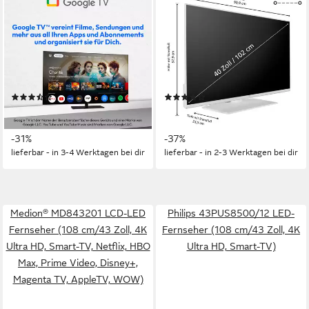
MD843400 LCD-LED
LT-40VF5355W LCD-LED
Fernseher
Fernseher
108 cm/43 Zoll
Diagonale
102 cm/40 Zoll
Diagonale
LED LCD
Bildschirmtechnologie
LED
Bildschirmtechnologie
4K Ultra HD
Auflösung
Full HD
Auflösung
Produktdatenblatt
Produktdatenblatt
(3)
(5)
ab 329,95 €
239,99 €
UVP
479,95 €
UVP
379,99 €
16,39 €
mtl. in 24 Raten
21,92 €
mtl. in 12 Raten
-31%
-37%
lieferbar - in 3-4 Werktagen bei dir
lieferbar - in 2-3 Werktagen bei dir
Medion® MD843201 LCD-LED
Philips 43PUS8500/12 LED-
Fernseher (108 cm/43 Zoll, 4K
Fernseher (108 cm/43 Zoll, 4K
Ultra HD, Smart-TV, Netflix, HBO
Ultra HD, Smart-TV)
Max, Prime Video, Disney+,
Magenta TV, AppleTV, WOW)