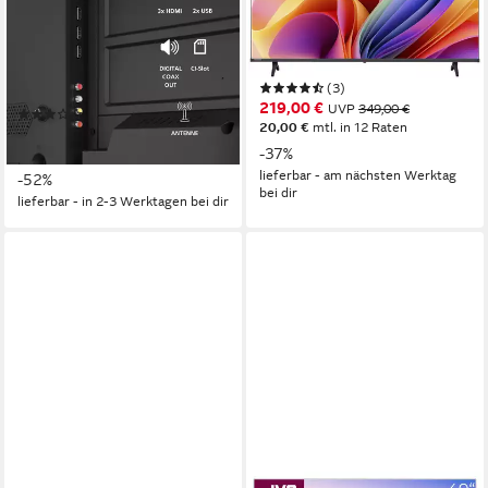
Fernseher
100 cm/40 Zoll
Diagonale
LED
Bildschirmtechnologie
101 cm/40 Zoll
Diagonale
Full HD
Auflösung
LED
Bildschirmtechnologie
Full HD
Auflösung
Produktdatenblatt
(3)
Produktdatenblatt
219,00 €
UVP
349,00 €
(2)
20,00 €
mtl. in 12 Raten
189,99 €
UVP
399,00 €
-37%
17,35 €
mtl. in 12 Raten
lieferbar - am nächsten Werktag
-52%
bei dir
lieferbar - in 2-3 Werktagen bei dir