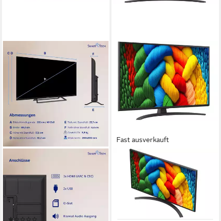
Fast ausverkauft
SMART TECH
LG
40FN01V3 LED-Fernseher
43NANO81A6A LED-
Fernseher
101 cm/40 Zoll
Diagonale
LED
Bildschirmtechnologie
109 cm/43 Zoll
Diagonale
Full HD
Auflösung
LED
Bildschirmtechnologie
3840x2160
Auflösung
Produktdatenblatt
(1)