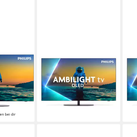
PHILIPS
PHIL
-Fernseher
55OLED820/12 OLED-Fernseher
65O
e
OLED
Bildschirmtechnologie
OLE
ogie
4K Ultra HD
Auflösung
4K U
Produktdatenblatt
Produk
1.299,00 €
1.59
37,71 €
mtl. in 48 Raten
46,4
lieferbar - in 5-6 Werktagen bei dir
liefe
en bei dir