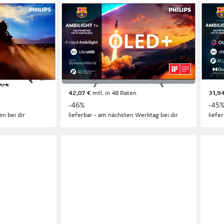
PHILIPS
PHIL
-Fernseher
55OLED910/12 OLED-Fernseher
55O
e
139 cm/55 Zoll
Diagonale
139 
ogie
OLED
Bildschirmtechnologie
OLE
4K Ultra HD
Auflösung
4K U
Produktdatenblatt
Produk
(10)
1.449,00 €
1.09
00 €
UVP
2.699,00 €
42,07 €
mtl. in 48 Raten
31,9
-46%
-45
en bei dir
lieferbar - am nächsten Werktag bei dir
liefe