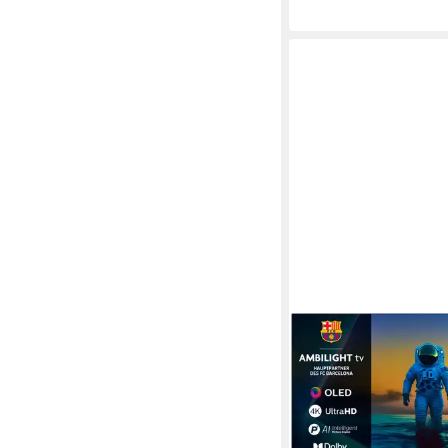
PHILIPS
65OLED810 LED-Fer
164 cm/65 Zoll
Diagonal
OLED
Bildschirmtechnol
4K Ultra HD
Auflösung
Produktdatenblatt