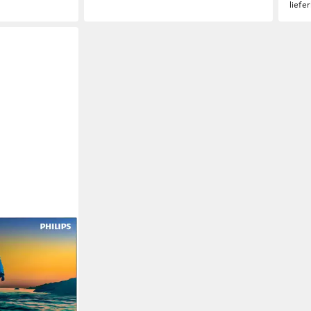
liefe
nseher
e
ogie