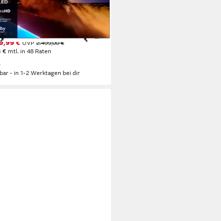
D
Bildschirmtechnologie
ltra HD
Auflösung
tdatenblatt
(25)
9,99 €
UVP
2.499,00 €
4 €
mtl. in 48 Raten
%
rbar - in 1-2 Werktagen bei dir