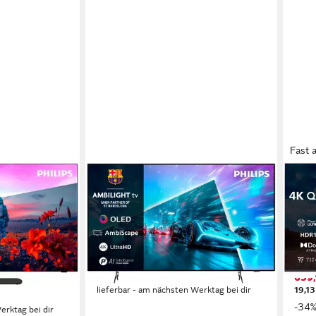
Fast 
PHILIPS
PHIL
-Fernseher
55OLED761/12 OLED-Fernseher
65P
e
139 cm/55 Zoll
Diagonale
164 
ogie
OLED
Bildschirmtechnologie
QLE
4K Ultra HD
Auflösung
4K U
Produktdatenblatt
Produk
1.999,00 €
00 €
659,
58,04 €
mtl. in 48 Raten
lieferbar - am nächsten Werktag bei dir
19,13
-34
erktag bei dir