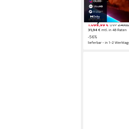
OLED
Bildschirmtechnol
4K Ultra HD
Auflösung
Produktdatenblatt
(25)
1.099,99 €
UVP
2.499,
31,94 €
mtl. in 48 Raten
-56%
lieferbar - in 1-2 Werktag