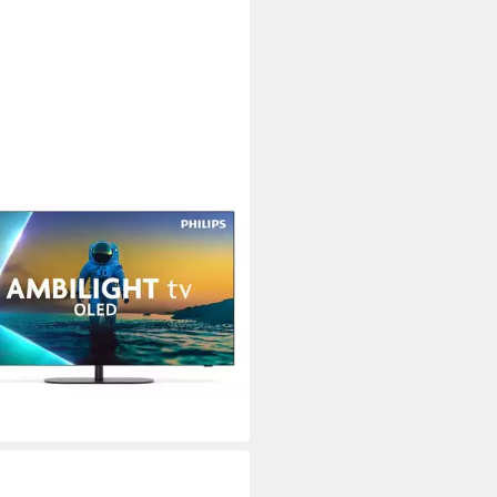
IPS
LED820/12 OLED-Fernseher
D
Bildschirmtechnologie
ltra HD
Auflösung
tdatenblatt
9,00 €
2 €
mtl. in 48 Raten
rbar - in 5-6 Werktagen bei dir