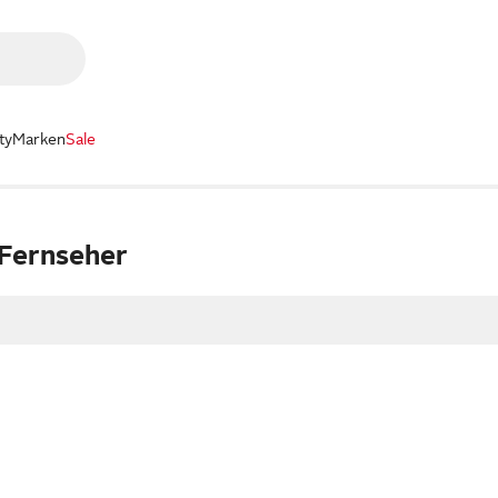
ty
Marken
Sale
 Fernseher