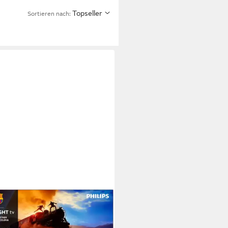
Topseller
Sortieren nach:
IPS
LED760/12 OLED-Fernseher
cm/65 Zoll
Diagonale