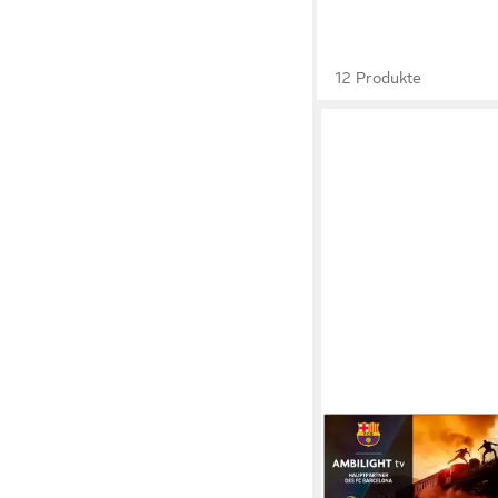
12 Produkte
PHILIPS
65OLED760/12 OLED
164 cm/65 Zoll
Diagonal