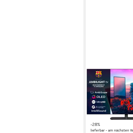
PHILIPS
55OLED811/12 OLED
139 cm/55 Zoll
Diagonal
OLED
Bildschirmtechnol
4K Ultra HD
Auflösung
Produktdatenblatt
1.735,59 €
UVP
2.399,
50,39 €
mtl. in 48 Raten
-28%
lieferbar - am nächsten W