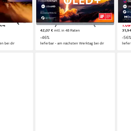
ogie
OLED
Bildschirmtechnologie
OLE
4K Ultra HD
Auflösung
4K U
Produktdatenblatt
Produk
(10)
1.449,00 €
1.09
00 €
UVP
2.699,00 €
42,07 €
mtl. in 48 Raten
31,9
-46%
-56
en bei dir
lieferbar - am nächsten Werktag bei dir
liefe