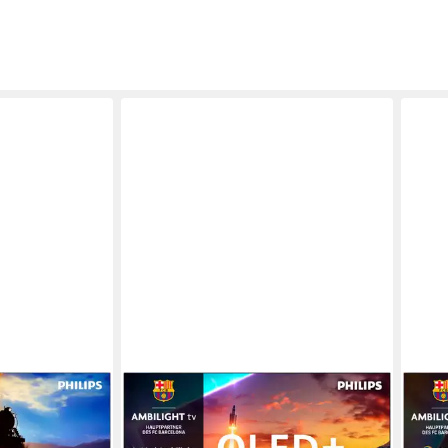
PHILIPS
PHIL
-Fernseher
55OLED910/12 OLED-Fernseher
65O
e
139 cm/55 Zoll
Diagonale
164 