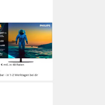
IPS
LED810 LED-Fernseher
cm/65 Zoll
Diagonale
D
Bildschirmtechnologie
ltra HD
Auflösung
tdatenblatt
(11)
9,99 €
UVP
2.799,00 €
 €
mtl. in 48 Raten
%
rbar - in 1-2 Werktagen bei dir