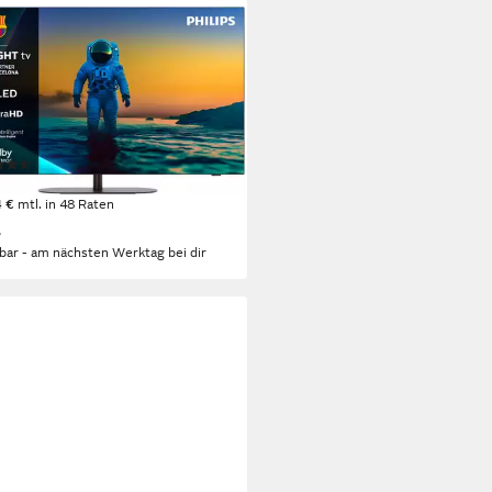
IPS
LED810/12 OLED-Fernseher
cm/55 Zoll
Diagonale
D
Bildschirmtechnologie
ltra HD
Auflösung
tdatenblatt
(17)
9,99 €
UVP
1.999,00 €
4 €
mtl. in 48 Raten
%
rbar - am nächsten Werktag bei dir