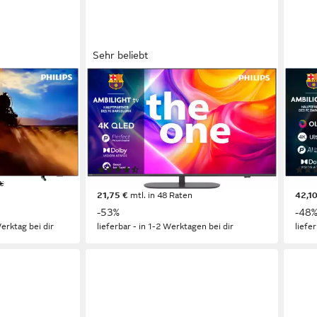
Sehr beliebt
PHILIPS
PHIL
-Fernseher
65PUS9000/12 QLED-Fernseher
65O
e
164 cm/65 Zoll
Diagonale
164 
ogie
QLED
Bildschirmtechnologie
OLE
4K Ultra HD
Auflösung
4K U
Produktdatenblatt
Produk
(37)
749,00 €
1.44
€
UVP
1.599,00 €
21,75 €
mtl. in 48 Raten
42,10
-53%
-48
erktag bei dir
lieferbar - in 1-2 Werktagen bei dir
liefe