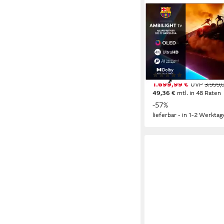
PHILIPS
77OLED760/12 OLED
194 cm/77 Zoll
Diagonal
OLED
Bildschirmtechnol
4K Ultra HD
Auflösung
Produktdatenblatt
(12)
1.699,99 €
UVP
3.999,
49,36 €
mtl. in 48 Raten
-57%
lieferbar - in 1-2 Werktag