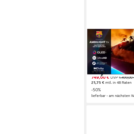
PHILIPS
48OLED760/12 OLED
121 cm/48 Zoll
Diagonal
OLED
Bildschirmtechnol
4K Ultra HD
Auflösung
Produktdatenblatt
(6)
749,00 €
UVP
1.499,00 
21,75 €
mtl. in 48 Raten
-50%
lieferbar - am nächsten W