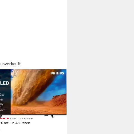
ausverkauft
IPS
US7800/12 QLED-Fernseher
cm/65 Zoll
Diagonale
D
Bildschirmtechnologie
ltra HD
Auflösung
tdatenblatt
(26)
00 €
UVP
999,00 €
 €
mtl. in 48 Raten
%