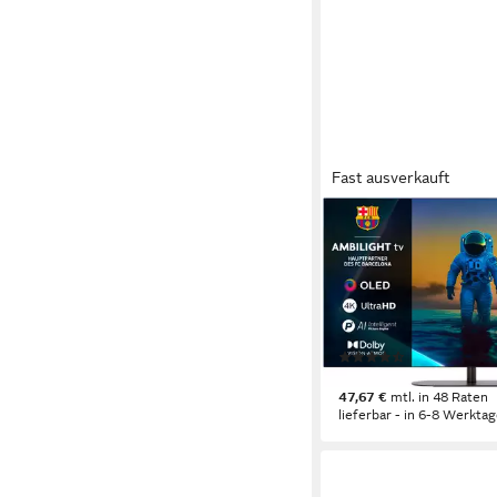
Fast ausverkauft
PHILIPS
42OLED810/12 OLED
106 cm/42 Zoll
Diagonal
OLED
Bildschirmtechnol
4K Ultra HD
Auflösung
Produktdatenblatt
(3)
1.641,85 €
47,67 €
mtl. in 48 Raten
lieferbar - in 6-8 Werktag