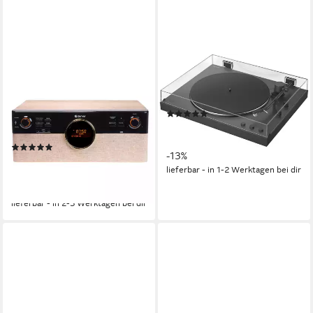
DENVER
SONY
MRD-180 Plattenspieler
PS-LX3BT Plattenspieler
(Riemenantrieb, mit Stereo
(Riemenantrieb, Bluetooth)
(2)
Sound und USB-Recording-
ab 259,00 €
UVP
299,00 €
Funktion)
12,86 €
mtl. in 24 Raten
(1)
-13%
ab 169,14 €
UVP
249,00 €
lieferbar - in 1-2 Werktagen bei dir
15,45 €
mtl. in 12 Raten
-32%
lieferbar - in 2-3 Werktagen bei dir