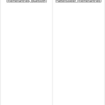
(Riemenantrieb, Bluetooth)
Plattenspieler (Riemenantrieb)