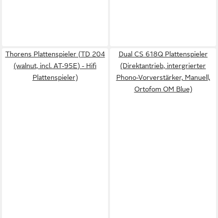
Thorens Plattenspieler (TD 204
Dual CS 618Q Plattenspieler
(walnut, incl. AT-95E) - Hifi
(Direktantrieb, intergrierter
Plattenspieler)
Phono-Vorverstärker, Manuell,
Ortofom OM Blue)