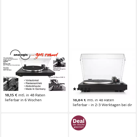
ANALOGIS
DUAL
Analogis Vollautomatischer
CS 518 Plattenspieler
Plattenspieler ohne
(Riemenantrieb, abschaltbarer
Entzerrer-Vorverstärker
Phono-Vorverstärker, manuell,
Plattenspieler
schwarz)
(5)
625,00 €
ab 649,00 €
18,15 €
mtl. in 48 Raten
lieferbar in 6 Wochen
18,84 €
mtl. in 48 Raten
lieferbar - in 2-3 Werktagen bei dir