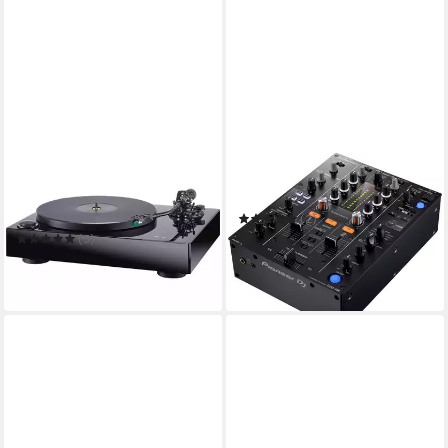
MAGNAT
PIONEER DJ
Magnat MTT 990 mit AT 95E
Mischpult DJM-450
schwarz Plattenspieler
(2)
Plattenspieler
949,00 €
(5)
27,55 €
mtl. in 48 Raten
999,00 €
in 5-6 Werktagen bei dir
29,00 €
mtl. in 48 Raten
in 2-3 Werktagen bei dir