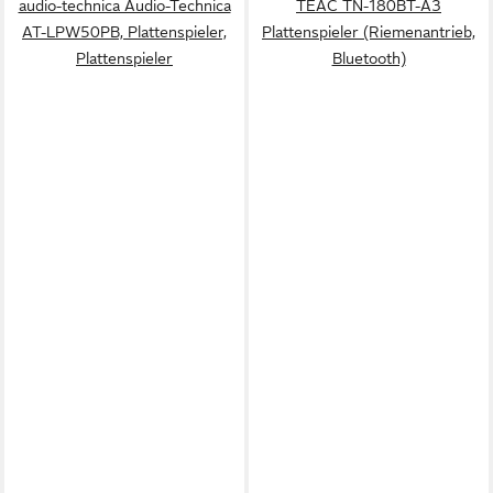
audio-technica Audio-Technica
TEAC TN-180BT-A3
AT-LPW50PB, Plattenspieler,
Plattenspieler (Riemenantrieb,
Plattenspieler
Bluetooth)