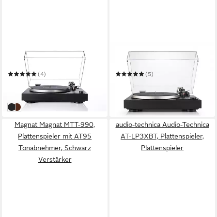
DUAL
DUAL
CS-529 Plattenspieler
CS 518 Plattenspieler
(4)
(5)
ab 949,00 €
ab 649,00 €
27,55 €
mtl. in 48 Raten
18,84 €
mtl. in 48 Raten
in 2-3 Werktagen bei dir
leider ausverkauft
Schwarz
Walnuss
Magnat Magnat MTT-990,
audio-technica Audio-Technica
Plattenspieler mit AT95
AT-LP3XBT, Plattenspieler,
Tonabnehmer, Schwarz
Plattenspieler
Verstärker