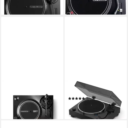
17,39 €
mtl. in 48 Raten
19,82 €
mtl. in 24 Raten
in 5-6 Werktagen bei dir
in 5-6 Werktagen bei dir
RELOOP®
RELOOP®
Plattenspieler
Plattenspieler
ab 571,32 €
(1)
16,59 €
mtl. in 48 Raten
1.186,92 €
in 2-3 Werktagen bei dir
34,46 €
mtl. in 48 Raten
in 2-3 Werktagen bei dir