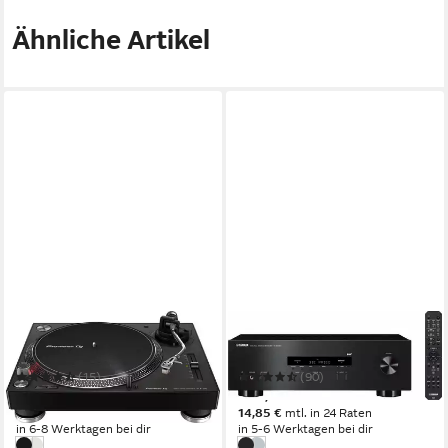
Ähnliche Artikel
PIONEER DJ
YAMAHA
PLX-500 Plattenspieler
Yamaha R-S202D Verstärker
(15)
(90)
499,00 €
299,00 €
17,90 €
mtl. in 36 Raten
14,85 €
mtl. in 24 Raten
in 6-8 Werktagen bei dir
in 5-6 Werktagen bei dir