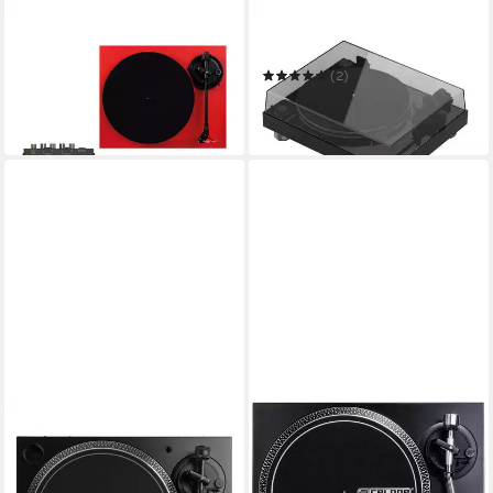
RELOOP®
RELOOP®
Plattenspieler
Plattenspieler
301,32 €
(2)
14,97 €
mtl. in 24 Raten
ab 808,92 €
in 2-3 Werktagen bei dir
23,49 €
mtl. in 48 Raten
in 2-3 Werktagen bei dir
RELOOP®
RELOOP®
Reloop RP 5000 MK4
Reloop RP 2000 USB MK2
Plattenspieler
Plattenspieler
599,00 €
399,00 €