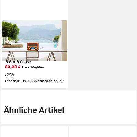
CYBERLUX
CL-3050
Multifunktionsspieler (keins,
Bluetooth, Retrodesign, LCD-
Display, Bluetooth)
(10)
89,90 €
UVP
119,90 €
-25%
lieferbar - in 2-3 Werktagen bei dir
Ähnliche Artikel