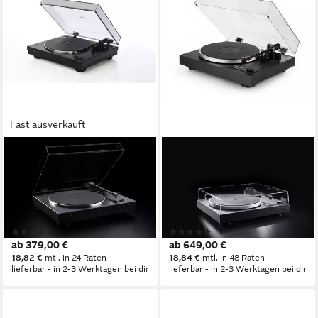
Fast ausverkauft
DUAL
DUAL
CS 329 Plattenspieler
CS 518 Plattenspieler
(Riemenantrieb, Vollautomat,
(Riemenantrieb, abschaltbarer
Plug&Play, eingebauter
Phono-Vorverstärker, manuell,
Phono-Vorverstärker)
schwarz)
(3)
(5)
ab 379,00 €
ab 649,00 €
18,82 €
mtl. in 24 Raten
18,84 €
mtl. in 48 Raten
lieferbar - in 2-3 Werktagen bei dir
lieferbar - in 2-3 Werktagen bei dir