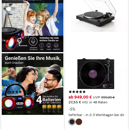
CYBERLUX
DUAL
CL-810 tragbarer CD-Player
CS-529 Plattenspieler
(CD, tragbar,Boombox,LED-
(Riemenantrieb, Bluetooth,
Disco-Beleuchtung,FM Radio
Vollautomat, optionale
mit MP3 USB)
Steuerung per App)
(1)
(4)
49,90 €
ab 949,00 €
UVP
69,90 €
UVP
999,00 €
27,55 €
mtl. in 48 Raten
-29%
-5%
lieferbar - in 2-3 Werktagen bei dir
lieferbar - in 2-3 Werktagen bei dir