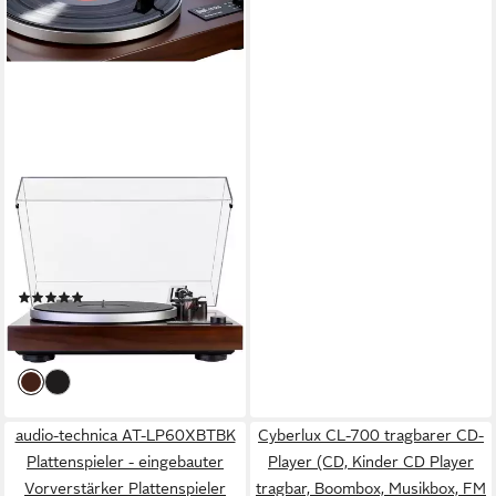
DUAL
CS 518, Manueller Hifi-
Plattenspieler walnuss
Plattenspieler
(1)
759,00 €
22,04 €
mtl. in 48 Raten
lieferbar - in 2-3 Werktagen bei dir
audio-technica AT-LP60XBTBK
Cyberlux CL-700 tragbarer CD-
Plattenspieler - eingebauter
Player (CD, Kinder CD Player
Vorverstärker Plattenspieler
tragbar, Boombox, Musikbox, FM