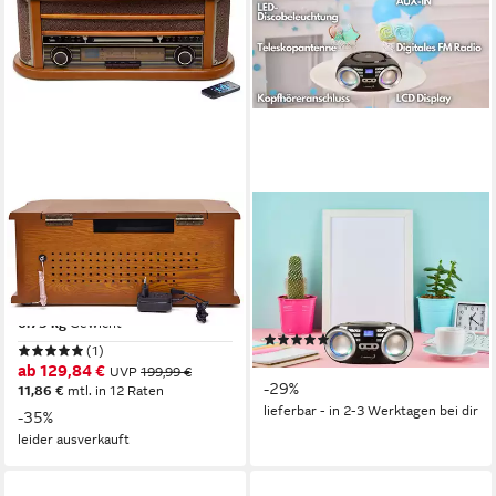
REFLEXION
CYBERLUX
HIF2004BT Retro HiFi
CL-800 tragbarer CD-Player
Anlage im Echtholz-Gehäuse
(CD, tragbar,Boombox,LED-
Radioplattenspieler
Disco-Beleuchtung,FM Radio
mit MP3 USB)
6.75 kg
Gewicht
(6)
(1)
49,90 €
UVP
69,90 €
ab 129,84 €
UVP
199,99 €
-29%
11,86 €
mtl. in 12 Raten
lieferbar - in 2-3 Werktagen bei dir
-35%
leider ausverkauft