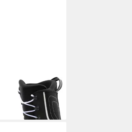
LY
b-Boot C30 Jr. Gladiator
ARZ/WEIß Snowboardboots
9 €
UVP
99,99 €
 Werktagen bei dir