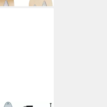
 Werktagen bei dir
LY