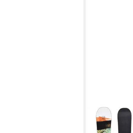
F2
Snowboard Trans Sno
143 cm Weiss + Sonic
199,00 €