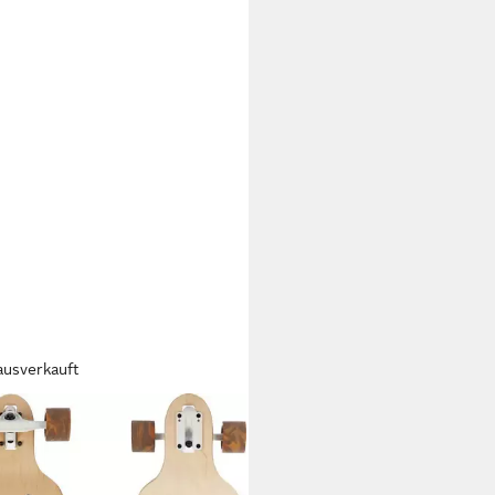
ausverkauft
LY
eboard Longboard LGB 305
D/WHITE/BROWN
99 €