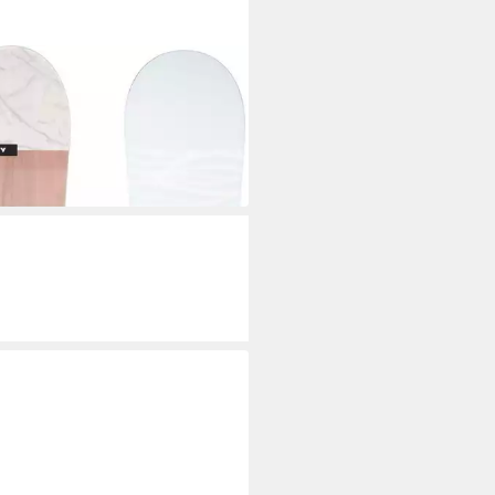
LY
board Ux.-Snowboard Fancy
ELIGHT/WOOD/ROSE
99 €
 Werktagen bei dir