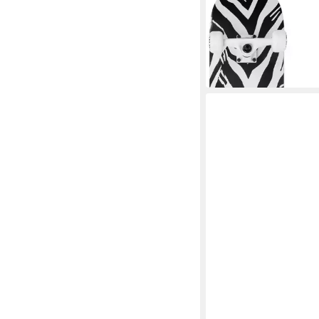
Skateboard Skateboa
WHITE/BLACK/RED
39,99 €
in 2-3 Werktagen bei dir