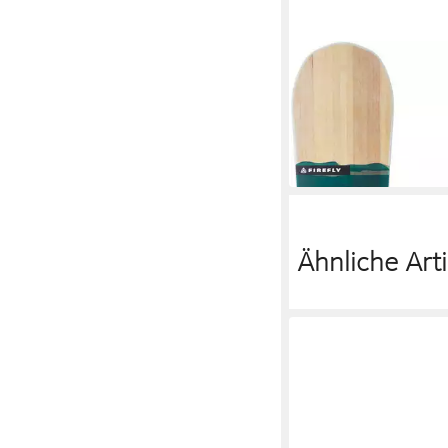
FIREFLY
Snowboard Ux.-Snowbo
ab 195,70 €
UVP
300,00
-35%
in 2-3 Werktagen bei dir
Ähnliche Arti