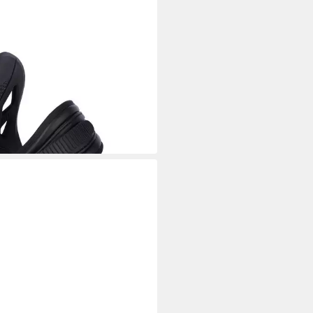
LY
boardbindung Softbindung C2 .1
00 BLACK/WHITE
0 €
UVP
100,00 €
 Werktagen bei dir