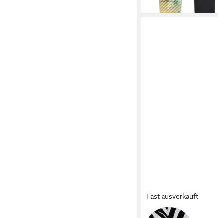
in 4-5 Werktagen bei dir
Fast ausverkauft
FIREFLY