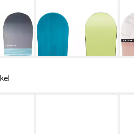
FIREFLY
FIREF
ard Furious II
Snowboard Snowboard Delimit II
Snow
BLUE/GREEN LIME/WOOD
BLU
 €
181,28 €
229,
UVP
220,00 €
in 2-3
-18%
in 2-3 Werktagen bei dir
kel