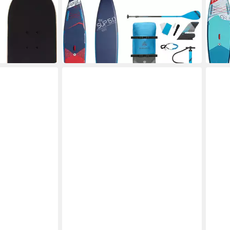
rd SKB
SUP-Board FIREFLY iSUP 5.0 11'6"
Infla
ab 549,99 €
Boar
UVP
899,99 €
ab 2
-39%
-31%
in 6-7 Werktagen bei dir
in 4-5