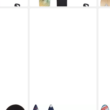
in 4-5 Werktagen bei dir
in 3-4
FIREFLY
FIREF