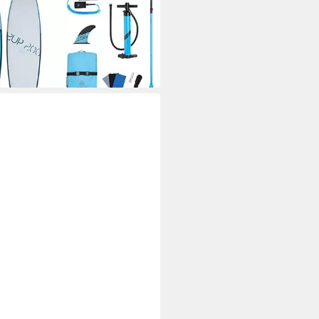
table SUP-Board Firefly SUP-
d iSUP 2.0
77,50 €
UVP
400,00 €
 Werktagen bei dir