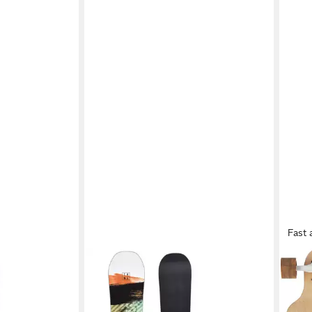
Fast 
F2
FIREF
wboard Set FR
Snowboard Trans Snowboard Set FR
Skat
 M Bindung
139 cm Weiss + Sonic M Bindung
WOO
199,00 €
119,