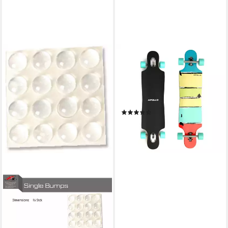
APOLLO
Longboard Twin Tip DT
Longboard 38", aus Holz
mehrlagig verleimt für Idealen
Flex & Stabilität
(17)
79,99 €
lieferbar - in 5-6 Werktagen bei dir
+2
F2
Snowboard F2 Snowboard
Pads Single Bumps 16 Stück
2024/25
9,00 €
lieferbar - in 4-5 Werktagen bei dir