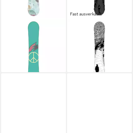
Fast ausverkauft
F2
F2
Snowboard F2 Set
Snowboard F2 Set
Snowboard Junior Freedom
Snowboard Junior Black Deck
Girl Mint 130cm + Pipe
125cm + Pipe Bindung S
179,00 €
Bindung M
lieferbar - in 4-5 Werktagen bei dir
179,00 €
lieferbar - in 4-5 Werktagen bei dir