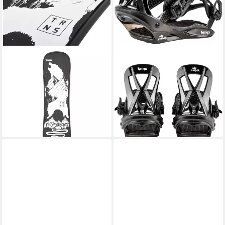
TRANS
NITRO SNOWBOARDS
Snowboard Trans Snowboard
Snowboard MINI CHARGER
109,95 €
Snowdeck Schnee
UVP
139,95 €
Skateboard 80cm Schwarz
-21%
lieferbar - in 5-6 Werktagen bei dir
2024/25
59,00 €
lieferbar - in 4-5 Werktagen bei dir