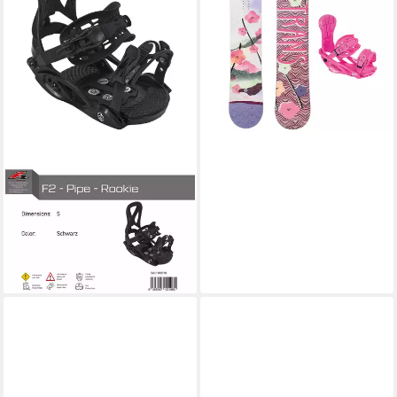
Snowboard Set Premium
Wood 155 cm Lila + Pipe M
Bindung
199,00 €
lieferbar - in 4-5 Werktagen bei dir
F2
Snowboardbindung F2 Junior
Snowboard Bindung Pipe
Rookie S-M Größe wählbar
2025/26
99,00 €
lieferbar - in 4-5 Werktagen bei dir