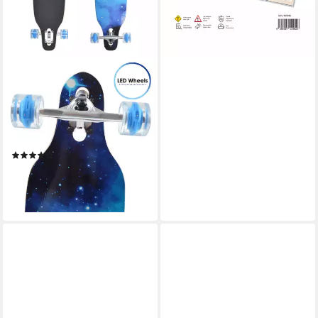
APOLLO
Longboard Twin Tip DT
Longboard 36", gefertigt aus
8 Holzlagen in angesagtem
TwinTip-Shape
(3)
79,99 €
lieferbar - in 5-6 Werktagen bei dir