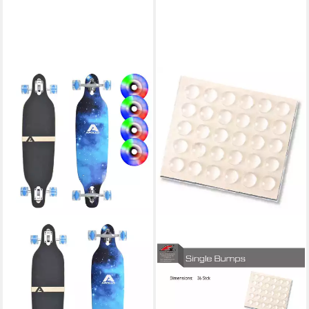
F2
Snowboard F2 Snowboard
Pads Single Bumps 36 Stück
2024/25
9,00 €
lieferbar - in 4-5 Werktagen bei dir