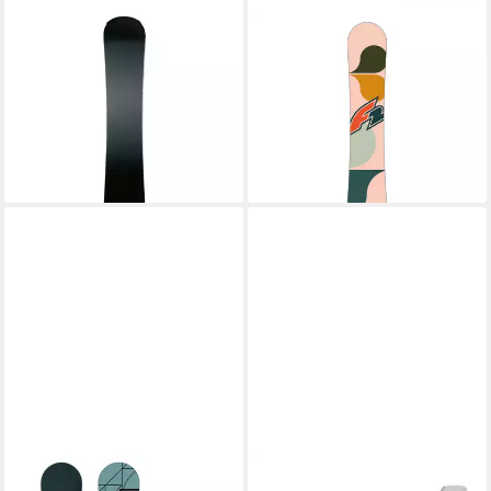
F2
F2
Snowboard F2 Set
Snowboard F2 Set
Snowboard Junior Rental
Snowboard Junior Bloom Girl
Schwarz 135cm + Pipe
Apricot 135cm + Pipe
Bindung M
Bindung M
179,00 €
179,00 €
lieferbar - in 4-5 Werktagen bei dir
lieferbar - in 4-5 Werktagen bei dir