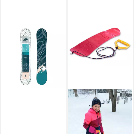
F2
Snowboard F2 Snowboard T -
Ride Wood
Freeride/Freestyle 154 cm
Weiss 2025
549,00 €
lieferbar - in 4-5 Werktagen bei dir